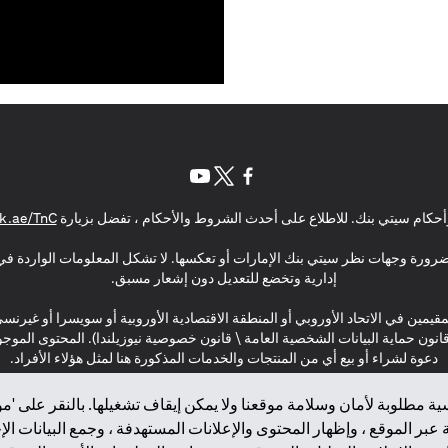
(opens in a new tab)
(opens in a new tab)
(opens in a new tab)
حكام سيتي بنك. للاطلاع على أحدث الشروط والأحكام ، تفضل بزيارة
k.ae/TnC
بالضرورة وجهات نظر سيتي بنك الإمارات أو تعكسها. لا تشكل المعلومات الواردة في 
إدارية وتخضع للتعديل دون إشعار مسبق.
مقيمين في الاتحاد الأوروبي أو المنطقة الاقتصادية الأوروبية أو سويسرا أو غيرنس
\ قانون حماية البيانات الشخصية العامة \ قانون خصوصية نيوزيلندا). المحتوى ال
دعوة لشراء أو بيع أي من المنتجات والخدمات المذكورة هنا لمثل هؤلاء الأفراد.
ة مطلوبة لأمان وسلامة موقعنا ولا يمكن إيقاف تشغيلها. بالنقر على 'مو
بر الموقع ، وإظهار المحتوى والإعلانات المستهدفة ، وجمع البيانات ال