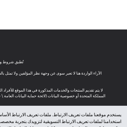
تُطبق شروط وأ
الآراء الواردة هنا لا تعبر سوى عن وجهة نظر المؤلفين ولا تمثل 
لا يتم تقديم المنتجات والخدمات المذكورة في هذا الموقع للأفراد ال
المملكة المتحدة أو خصوصية البيانات (لائحة حماية البيانات العامة 
*GDPR – اللائحة العامة لحماية البيانات؛ * LGPD – Lei Geral de Proteção de Dados Pessoais ; *NZPA – قانون الخصوصية النيوزيلندي
يستخدم موقعنا ملفات تعريف الارتباط. ملفات تعريف الارتباط الأساسي
استخدامنا لملفات تعريف الارتباط التسويقية لتزويدك بتجربة مخصصة ع