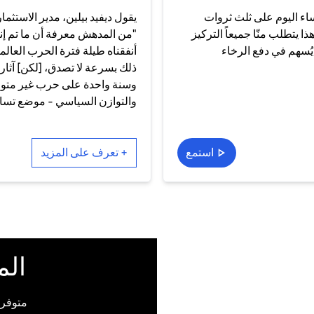
نساء اليوم على ثلث ثروات
يقول ديفيد بيلين، مدير الاستثم
لعائلية. هذا يتطلب منّا جميعاً التركيز
"من المدهش معرفة أن ما تم إنف
يُسهم في دفع الرخاء
أنفقناه طيلة فترة الحرب العالم
ذلك بسرعة لا تصدق، [لكن] آثار 
وسنة واحدة على حرب غير متوقعة 
والتوازن السياسي - موضع تسا
استمع
+ تعرف على المزيد
الم
متوفرة على M