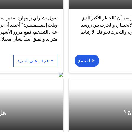
سيا أن "الخطر الأكبر الذي
يقول تشارلي راينهارد، مدير است
الانحسار، والحرب بين روسيا
ويلث إنفستمنتس: " أعتقد أن تر
ن، والتحرك نحو فك الارتباط
على التضخم، فمع مرور الأشهر
متزايد والقلق أيضاً بشأن معدلا
استمع
+ تعرف على المزيد
ة؟
هل