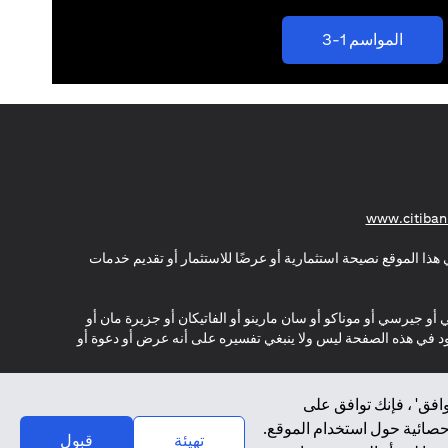
(opens in a new tab)
المواسم 1-3
(opens in a new tab)
www.citiban
هذا الموقع نصيحة استثمارية أو عرضًا للاستثمار أو تقديم خدمات
ي أو جيرسي أو موناكو أو سان مارينو أو الفاتيكان أو جزيرة مان أو
موجود في هذه الصفحة ليس ولا ينبغي تفسيره على أنه عرض أو دعوة أو
افق' ، فإنك توافق على
إحصائية حول استخدام الموقع.
تهيئة
قبول