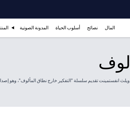
المال
نصائح
أسلوب الحياة
المدونة الصوتية
المنت
لوف
ميديا" (GZERO Media) وسيتي جلوبال ويلث انفستمينت تقديم سلسلة "التفكير خارج نطاق المأل