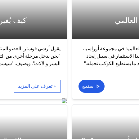
العالمي
كيف يُغير
العالمية في مجموعة أوراسيا،
يقول أرشي فوستر، العضو المنتد
ا الاستثمار في سبيل إيجاد
"نحن ندخل مرحلة أخرى من الثور
 ما يستطيع الكوكب تحمله."
البشر والآلات". ويضيف: "سيشمل
استمع
+ تعرف على المزيد