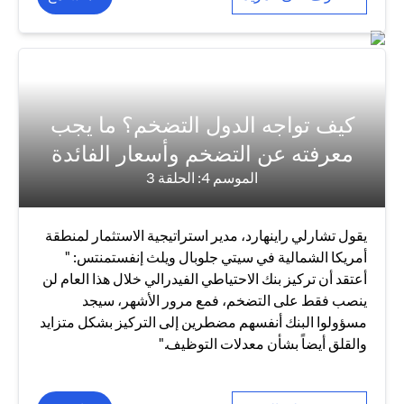
كيف تواجه الدول التضخم؟ ما يجب
معرفته عن التضخم وأسعار الفائدة
الموسم 4: الحلقة 3
يقول تشارلي راينهارد، مدير استراتيجية الاستثمار لمنطقة
أمريكا الشمالية في سيتي جلوبال ويلث إنفستمنتس: "
أعتقد أن تركيز بنك الاحتياطي الفيدرالي خلال هذا العام لن
ينصب فقط على التضخم، فمع مرور الأشهر، سيجد
مسؤولوا البنك أنفسهم مضطرين إلى التركيز بشكل متزايد
والقلق أيضاً بشأن معدلات التوظيف."