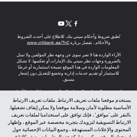
opens in a new tab
opens in a new tab
opens in a new tab
تُطبق شروط وأحكام سيتي بنك. للاطلاع على أحدث الشروط
s in a new tab
والأحكام ، تفضل بزيارة
www.citibank.ae/TnC
الآراء الواردة هنا لا تعبر سوى عن وجهة نظر المؤلفين ولا تمثل
بالضرورة وجهات نظر سيتي بنك الإمارات أو تعكسها. لا تشكل
المعلومات الواردة في هذا الموقع نصيحة استثمارية أو عرضًا
للاستثمار أو تقديم خدمات إدارية وتخضع للتعديل دون إشعار
مسبق.
لا يتم تقديم المنتجات والخدمات المذكورة في هذا الموقع للأفراد
المقيمين في الاتحاد الأوروبي أو المنطقة الاقتصادية الأوروبية أو
يستخدم موقعنا ملفات تعريف الارتباط. ملفات تعريف الارتباط
سويسرا أو غيرنسي أو جيرسي أو موناكو أو سان مارينو أو
الأساسية مطلوبة لأمان وسلامة موقعنا ولا يمكن إيقاف تشغيلها.
الفاتيكان أو جزيرة مان أو المملكة المتحدة أو خصوصية البيانات
بالنقر على 'موافق' ، فإنك توافق على استخدامنا لملفات تعريف
(لائحة حماية البيانات العامة \ قانون حماية البيانات الشخصية
الارتباط التسويقية لتزويدك بتجربة مخصصة عبر الموقع ، وإظهار
العامة \ قانون خصوصية نيوزيلندا). المحتوى الموجود في هذه
الصفحة ليس ولا ينبغي تفسيره على أنه عرض أو دعوة أو دعوة
المحتوى والإعلانات المستهدفة ، وجمع البيانات الإحصائية حول
لشراء أو بيع أي من المنتجات والخدمات المذكورة هنا لمثل هؤلاء
استخدام الموقع. يمكن مشاركة هذه المعلومات مع شركائنا في