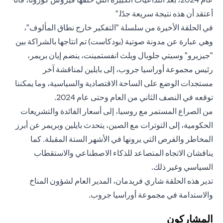
أعتقد أن هذه نتيجة سريعة جدًا."
في الحلقة الأخيرة من سلسلة "التفكير خارج نطاق المألوف"،
وهي عبارة عن مدونة صوتية (بودكاست) تم انتاجها بالشراكة بين
"جيزيرو" وسيتي جلوبال ويلث انفستمينت، ينضم إيان بريمر،
رئيس مجموعة أوراسيا جروب، إلى بايلين لمناقشة آخر
مستجدات الوضع على الساحة الاقتصادية والسياسية، وما يمكننا
توقعه في النصف الثاني من العام وحتى عام 2024.
من الصراع المستمر مع روسيا، إلى أسعار الفائدة والتشريعات
الحكومية، إلى التوترات مع الصين، يتحدث بايلين وبريمر عن أبرز
المخاطر والفرص التي يرونها في الأشهر الستة المقبلة. كما
يناقشان الاتجاه المتصاعد للذكاء الاصطناعي والاستقطاب
السياسي وغير ذلك.
تدير هذه الحلقة شاري فريدمان، المدير العام لشؤون المناخ
والاستدامة في مجموعة أوراسيا جروب.
المشاركون