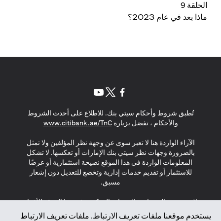
الحلقة 9
ماذا بعد في عام 2023؟
opens in a new tab
opens in a new tab
opens in a new tab
تُطبق شروط وأحكام سيتي بنك. للاطلاع على أحدث الشروط
s in a new tab
والأحكام ، تفضل بزيارة
www.citibank.ae/TnC
الآراء الواردة هنا لا تعبر سوى عن وجهة نظر المؤلفين ولا تمثل
بالضرورة وجهات نظر سيتي بنك الإمارات أو تعكسها. لا تشكل
المعلومات الواردة في هذا الموقع نصيحة استثمارية أو عرضًا
للاستثمار أو تقديم خدمات إدارية وتخضع للتعديل دون إشعار
مسبق.
لا يتم تقديم المنتجات والخدمات المذكورة في هذا الموقع للأفراد
المقيمين في الاتحاد الأوروبي أو المنطقة الاقتصادية الأوروبية أو
يستخدم موقعنا ملفات تعريف الارتباط. ملفات تعريف الارتباط