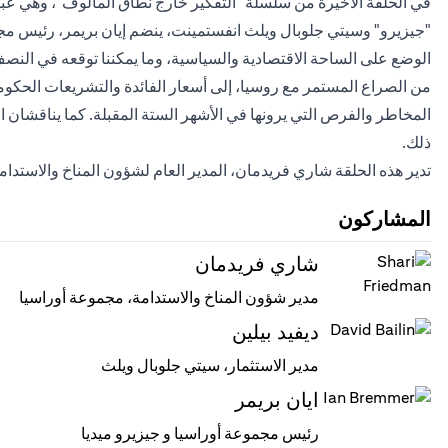
في الحلقة الأخيرة من سلسلة "التفكير خارج نطاق المألوف"، وهي عبا
"جيزيرو" وسيتي جلوبال ويلث انفستمينت، ينضم إيان بريمر، رئيس م
الوضع على الساحة الاقتصادية والسياسية، وما يمكننا توقعه في النصف الث
من الصراع المستمر مع روسيا، إلى أسعار الفائدة والتشريعات الحكومية
المخاطر والفرص التي يرونها في الأشهر الستة المقبلة. كما يناقشان 
ذلك.
تدير هذه الحلقة شاري فريدمان، المدير العام لشؤون المناخ والاستد
المشاركون
شاري فريدمان
مدير شؤون المناخ والاستدامة، مجموعة أوراسيا
ديفيد بيلين
مدير الاستثمار، سيتي جلوبال ويلث
ايان بريمر
رئيس مجموعة أوراسيا و جيزيرو ميديا