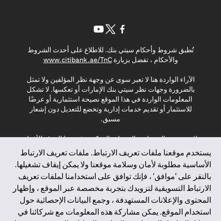
(opens in a new tab)
(opens in a new tab)
(opens in a new tab)
تُطبق شروط وأحكام سيتي بنك. للاطلاع على أحدث الشروط
(opens in a new tab)
والأحكام ، تفضل بزيارة
www.citibank.ae/TnC
الآراء الواردة هنا لا تعبر سوى عن وجهة نظر المؤلفين ولا تمثل
بالضرورة وجهات نظر سيتي بنك الإمارات أو تعكسها. لا تشكل
المعلومات الواردة في هذا الموقع نصيحة استثمارية أو عرضًا
للاستثمار أو تقديم خدمات إدارية وتخضع للتعديل دون إشعار
مسبق.
لا يتم تقديم المنتجات والخدمات المذكورة في هذا الموقع للأفراد
المقيمين في الاتحاد الأوروبي أو المنطقة الاقتصادية الأوروبية أو
يستخدم موقعنا ملفات تعريف الارتباط. ملفات تعريف الارتباط
سويسرا أو غيرنسي أو جيرسي أو موناكو أو سان مارينو أو
الأساسية مطلوبة لأمان وسلامة موقعنا ولا يمكن إيقاف تشغيلها.
الفاتيكان أو جزيرة مان أو المملكة المتحدة أو خصوصية البيانات
بالنقر على 'موافق' ، فإنك توافق على استخدامنا لملفات تعريف
(لائحة حماية البيانات العامة \ قانون حماية البيانات الشخصية
الارتباط التسويقية لتزويدك بتجربة مخصصة عبر الموقع ، وإظهار
العامة \ قانون خصوصية نيوزيلندا). المحتوى الموجود في هذه
الصفحة ليس ولا ينبغي تفسيره على أنه عرض أو دعوة أو دعوة
المحتوى والإعلانات المستهدفة ، وجمع البيانات الإحصائية حول
لشراء أو بيع أي من المنتجات والخدمات المذكورة هنا لمثل هؤلاء
استخدام الموقع. يمكن مشاركة هذه المعلومات مع شركائنا في
الأفراد.