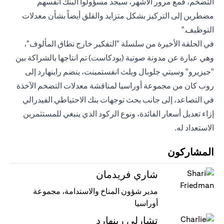
التضخم، فمع مرور الأشهر، سيجد مسؤولوا البنك أنفسهم
مضطرين إلى التركيز بشكل متزايد والقلق أيضاً بشأن معدلات
التوظيف."
في الحلقة الأخيرة من سلسلة "التفكير خارج نطاق المألوف"،
وهي عبارة عن مدونة صوتية (بودكاست) تم انتاجها بالشراكة بين
"جيزيرو" وسيتي جلوبال ويلث انفستمينت، ينضم راينهارد إلى
روب كان من مجموعة أوراسيا لمناقشة معدلات التضخم الآخذة
في التصاعد، إلى جانب بحث توجهات بنك الاحتياطي الفيدرالي
إزاء تعديل أسعار الفائدة، ونوع الركود الذي ينبغي للمستثمرين
الاستعداد له.
المشاركون
شاري فريدمان
مدير شؤون المناخ والاستدامة، مجموعة
أوراسيا
تشارلي رينهارد