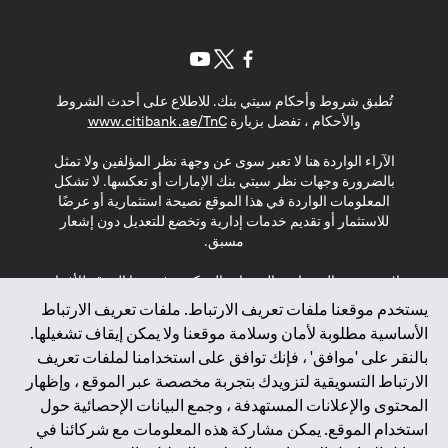
(opens in a new tab)
(opens in a new tab)
(opens in a new tab)
تُطبق شروط وأحكام سيتي بنك. للاطلاع على أحدث الشروط
(opens in a new tab)
والأحكام ، تفضل بزيارة
www.citibank.ae/TnC
الآراء الواردة هنا لا تعبر سوى عن وجهة نظر المؤلفين ولا تمثل
بالضرورة وجهات نظر سيتي بنك الإمارات أو تعكسها. لا تشكل
المعلومات الواردة في هذا الموقع نصيحة استثمارية أو عرضًا
للاستثمار أو تقديم خدمات إدارية وتخضع للتعديل دون إشعار
مسبق.
لا يتم تقديم المنتجات والخدمات المذكورة في هذا الموقع للأفراد
المقيمين في الاتحاد الأوروبي أو المنطقة الاقتصادية الأوروبية أو
يستخدم موقعنا ملفات تعريف الارتباط. ملفات تعريف الارتباط
سويسرا أو غيرنسي أو جيرسي أو موناكو أو سان مارينو أو
الأساسية مطلوبة لأمان وسلامة موقعنا ولا يمكن إيقاف تشغيلها.
الفاتيكان أو جزيرة مان أو المملكة المتحدة أو خصوصية البيانات
بالنقر على 'موافق' ، فإنك توافق على استخدامنا لملفات تعريف
(لائحة حماية البيانات العامة \ قانون حماية البيانات الشخصية
الارتباط التسويقية لتزويدك بتجربة مخصصة عبر الموقع ، وإظهار
العامة \ قانون خصوصية نيوزيلندا). المحتوى الموجود في هذه
الصفحة ليس ولا ينبغي تفسيره على أنه عرض أو دعوة أو دعوة
المحتوى والإعلانات المستهدفة ، وجمع البيانات الإحصائية حول
لشراء أو بيع أي من المنتجات والخدمات المذكورة هنا لمثل هؤلاء
استخدام الموقع. يمكن مشاركة هذه المعلومات مع شركائنا في
الأفراد.