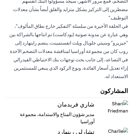
التضخم، فمع مرور الأشهر، سيجد مسؤولوا البنك أنفسهم
مضطرين إلى التركيز بشكل متزايد والقلق أيضاً بشأن معدلات
التوظيف."
في الحلقة الأخيرة من سلسلة "التفكير خارج نطاق المألوف"،
وهي عبارة عن مدونة صوتية (بودكاست) تم انتاجها بالشراكة بين
"جيزيرو" وسيتي جلوبال ويلث انفستمينت، ينضم راينهارد إلى
روب كان من مجموعة أوراسيا لمناقشة معدلات التضخم الآخذة
في التصاعد، إلى جانب بحث توجهات بنك الاحتياطي الفيدرالي
إزاء تعديل أسعار الفائدة، ونوع الركود الذي ينبغي للمستثمرين
الاستعداد له.
المشاركون
شاري فريدمان
مدير شؤون المناخ والاستدامة، مجموعة
أوراسيا
تشارلي رينهارد