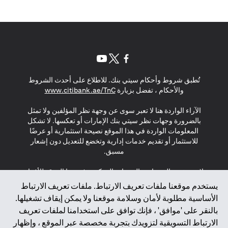
(opens in a new tab)
(opens in a new tab)
(opens in a new tab)
تُطبق شروط وأحكام سيتي بنك. للاطلاع على أحدث الشروط
(opens in a new tab)
والأحكام ، تفضل بزيارة
www.citibank.ae/TnC
الآراء الواردة هنا لا تعبر سوى عن وجهة نظر المؤلفين ولا تمثل
بالضرورة وجهات نظر سيتي بنك الإمارات أو تعكسها. لا تشكل
المعلومات الواردة في هذا الموقع نصيحة استثمارية أو عرضًا
للاستثمار أو تقديم خدمات إدارية وتخضع للتعديل دون إشعار
مسبق.
لا يتم تقديم المنتجات والخدمات المذكورة في هذا الموقع للأفراد
المقيمين في الاتحاد الأوروبي أو المنطقة الاقتصادية الأوروبية أو
يستخدم موقعنا ملفات تعريف الارتباط. ملفات تعريف الارتباط
سويسرا أو غيرنسي أو جيرسي أو موناكو أو سان مارينو أو
الأساسية مطلوبة لأمان وسلامة موقعنا ولا يمكن إيقاف تشغيلها.
الفاتيكان أو جزيرة مان أو المملكة المتحدة أو خصوصية البيانات
بالنقر على 'موافق' ، فإنك توافق على استخدامنا لملفات تعريف
(لائحة حماية البيانات العامة \ قانون حماية البيانات الشخصية
الارتباط التسويقية لتزويدك بتجربة مخصصة عبر الموقع ، وإظهار
العامة \ قانون خصوصية نيوزيلندا). المحتوى الموجود في هذه