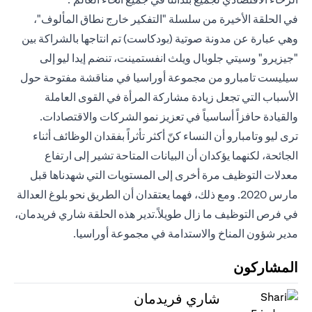
في الحلقة الأخيرة من سلسلة "التفكير خارج نطاق المألوف"،
وهي عبارة عن مدونة صوتية (بودكاست) تم انتاجها بالشراكة بين
"جيزيرو" وسيتي جلوبال ويلث انفستمينت، تنضم إيدا ليو إلى
سيليست تامبارو من مجموعة أوراسيا في مناقشة مفتوحة حول
الأسباب التي تجعل زيادة مشاركة المرأة في القوى العاملة
والقيادة حافزاً أساسياً في تعزيز نمو الشركات والاقتصادات.
ترى ليو وتامبارو أن النساء كنّ أكثر تأثراً بفقدان الوظائف أثناء
الجائحة، لكنهما يؤكدان أن البيانات المتاحة تشير إلى ارتفاع
معدلات التوظيف مرة أخرى إلى المستويات التي شهدناها قبل
مارس 2020. ومع ذلك، فهما يعتقدان أن الطريق نحو بلوغ العدالة
في فرص التوظيف ما زال طويلاً.تدير هذه الحلقة شاري فريدمان،
مدير شؤون المناخ والاستدامة في مجموعة أوراسيا.
المشاركون
شاري فريدمان