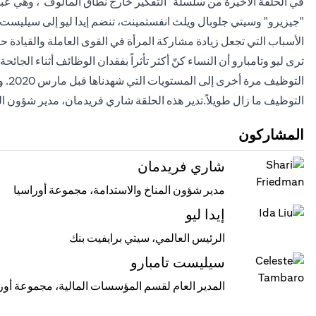
في الحلقة الأخيرة من سلسلة "التفكير خارج نطاق المألوف"، وهي عبا
"جيزيرو" وسيتي جلوبال ويلث انفستمينت، تنضم إيدا ليو إلى سيليس
الأسباب التي تجعل زيادة مشاركة المرأة في القوى العاملة والقيادة حا
ترى ليو وتامبارو أن النساء كنّ أكثر تأثراً بفقدان الوظائف أثناء الجائح
التو
التوظيف ما زال طويلاً.تدير هذه الحلقة شاري فريدمان، مدير شؤون ا
المشاركون
شاري فريدمان
مدير شؤون المناخ والاستدامة، مجموعة أوراسيا
إيدا ليو
الرئيس العالمي، سيتي برايفيت بنك
سيليست تامبارو
المدير العام لقسم المؤسسات المالية، مجموعة أور