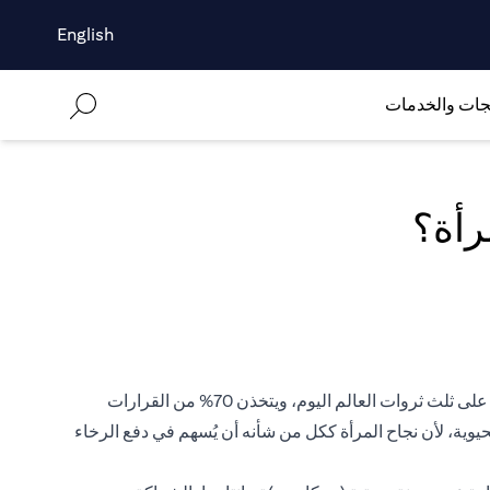
English
جات والخدمات
تقول إيدا ليو، الرئيس العالمي لسيتي برايفت بنك: "تُهيمن النساء اليوم على ثلث ثروات العالم اليوم، ويتخذن 70% من القرارات
الحيوية، لأن نجاح المرأة ككل من شأنه أن يُسهم في دفع الرخاء