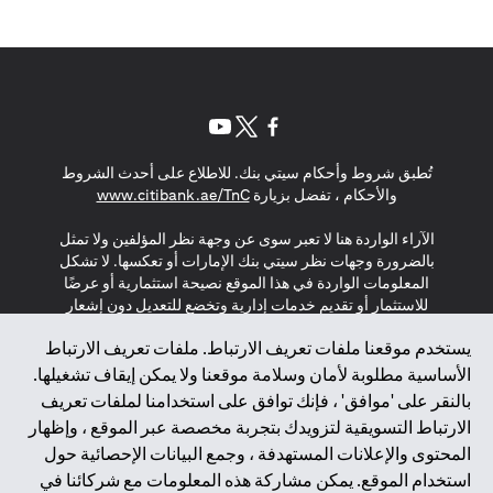
opens in a new tab
opens in a new tab
opens in a new tab
تُطبق شروط وأحكام سيتي بنك. للاطلاع على أحدث الشروط
s in a new tab
والأحكام ، تفضل بزيارة
www.citibank.ae/TnC
الآراء الواردة هنا لا تعبر سوى عن وجهة نظر المؤلفين ولا تمثل
بالضرورة وجهات نظر سيتي بنك الإمارات أو تعكسها. لا تشكل
المعلومات الواردة في هذا الموقع نصيحة استثمارية أو عرضًا
للاستثمار أو تقديم خدمات إدارية وتخضع للتعديل دون إشعار
مسبق.
يستخدم موقعنا ملفات تعريف الارتباط. ملفات تعريف الارتباط
لا يتم تقديم المنتجات والخدمات المذكورة في هذا الموقع للأفراد
الأساسية مطلوبة لأمان وسلامة موقعنا ولا يمكن إيقاف تشغيلها.
المقيمين في الاتحاد الأوروبي أو المنطقة الاقتصادية الأوروبية أو
بالنقر على 'موافق' ، فإنك توافق على استخدامنا لملفات تعريف
سويسرا أو غيرنسي أو جيرسي أو موناكو أو سان مارينو أو
الارتباط التسويقية لتزويدك بتجربة مخصصة عبر الموقع ، وإظهار
الفاتيكان أو جزيرة مان أو المملكة المتحدة أو خصوصية البيانات
المحتوى والإعلانات المستهدفة ، وجمع البيانات الإحصائية حول
(لائحة حماية البيانات العامة \ قانون حماية البيانات الشخصية
استخدام الموقع. يمكن مشاركة هذه المعلومات مع شركائنا في
العامة \ قانون خصوصية نيوزيلندا). المحتوى الموجود في هذه