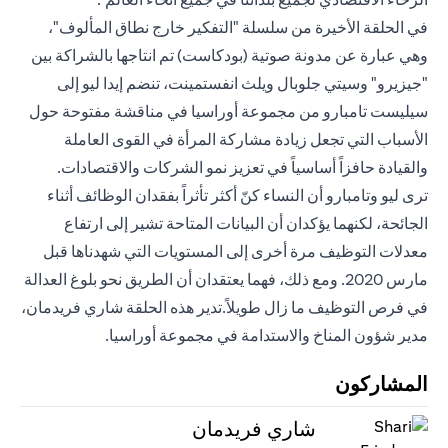
في الحلقة الأخيرة من سلسلة "التفكير خارج نطاق المألوف"،
وهي عبارة عن مدونة صوتية (بودكاست) تم انتاجها بالشراكة بين
"جيزيرو" وسيتي جلوبال ويلث انفستمينت، تنضم إيدا ليو إلى
سيليست تامبارو من مجموعة أوراسيا في مناقشة مفتوحة حول
الأسباب التي تجعل زيادة مشاركة المرأة في القوى العاملة
والقيادة حافزاً أساسياً في تعزيز نمو الشركات والاقتصادات.
ترى ليو وتامبارو أن النساء كنّ أكثر تأثراً بفقدان الوظائف أثناء
الجائحة، لكنهما يؤكدان أن البيانات المتاحة تشير إلى ارتفاع
معدلات التوظيف مرة أخرى إلى المستويات التي شهدناها قبل
مارس 2020. ومع ذلك، فهما يعتقدان أن الطريق نحو بلوغ العدالة
في فرص التوظيف ما زال طويلاً.تدير هذه الحلقة شاري فريدمان،
مدير شؤون المناخ والاستدامة في مجموعة أوراسيا.
المشاركون
شاري فريدمان