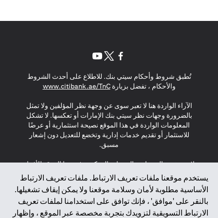
opens in a new tab
opens in a new tab
opens in a new tab
تُطبق شروط وأحكام سيتي بنك. للاطلاع على أحدث الشروط
s in a new tab
والأحكام ، تفضل بزيارة
www.citibank.ae/TnC
الآراء الواردة هنا لا تعبر سوى عن وجهة نظر المؤلفين ولا تمثل
بالضرورة وجهات نظر سيتي بنك الإمارات أو تعكسها. لا تشكل
المعلومات الواردة في هذا الموقع نصيحة استثمارية أو عرضًا
للاستثمار أو تقديم خدمات إدارية وتخضع للتعديل دون إشعار
مسبق.
لا يتم تقديم المنتجات والخدمات المذكورة في هذا الموقع للأفراد
المقيمين في الاتحاد الأوروبي أو المنطقة الاقتصادية الأوروبية أو
يستخدم موقعنا ملفات تعريف الارتباط. ملفات تعريف الارتباط
سويسرا أو غيرنسي أو جيرسي أو موناكو أو سان مارينو أو
الأساسية مطلوبة لأمان وسلامة موقعنا ولا يمكن إيقاف تشغيلها.
الفاتيكان أو جزيرة مان أو المملكة المتحدة أو خصوصية البيانات
بالنقر على 'موافق' ، فإنك توافق على استخدامنا لملفات تعريف
(لائحة حماية البيانات العامة \ قانون حماية البيانات الشخصية
الارتباط التسويقية لتزويدك بتجربة مخصصة عبر الموقع ، وإظهار
العامة \ قانون خصوصية نيوزيلندا). المحتوى الموجود في هذه