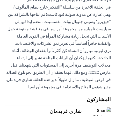
في الحلقة الأخيرة من سلسلة "التفكير خارج نطاق المألوف"،
وهي عبارة عن مدونة صوتية (بودكاست) تم انتاجها بالشراكة بين
"جيزيرو" وسيتي جلوبال ويلث انفستمينت، تنضم إيدا ليو إلى
سيليست تامبارو من مجموعة أوراسيا في مناقشة مفتوحة حول
الأسباب التي تجعل زيادة مشاركة المرأة في القوى العاملة
والقيادة حافزاً أساسياً في تعزيز نمو الشركات والاقتصادات.
ترى ليو وتامبارو أن النساء كنّ أكثر تأثراً بفقدان الوظائف أثناء
الجائحة، لكنهما يؤكدان أن البيانات المتاحة تشير إلى ارتفاع
معدلات التوظيف مرة أخرى إلى المستويات التي شهدناها قبل
مارس 2020. ومع ذلك، فهما يعتقدان أن الطريق نحو بلوغ العدالة
في فرص التوظيف ما زال طويلاً.تدير هذه الحلقة شاري فريدمان،
مدير شؤون المناخ والاستدامة في مجموعة أوراسيا.
المشاركون
شاري فريدمان