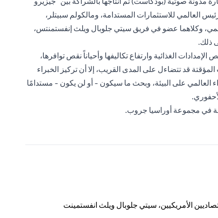
ة مدونة صوتية (بودكاست) تم انتاجها بالشراكة بين "جيزيرو"
ئيس العالمي للاستثمارات المستدامة، ومالكولم سبيتلر،
لعالمي، وكلاهما عضو في فريق سيتي جلوبال ويلث إنفستمنتس،
ى ذلك.
لإمدادات الغذائية وارتفاع تكاليفها وأحياناً نقص توافرها،
المؤقتة قد تتضاءل على المدى القريب، إلا أن تركيز الخبراء
 العالمي على البيئة، وبحث ما سيكون - أو لن يكون - مستدامًا
لأحفوري.
امة في مجموعة أوراسيا جروب.
قتصاديين الأمريكيين، سيتي جلوبال ويلث انفستمينت