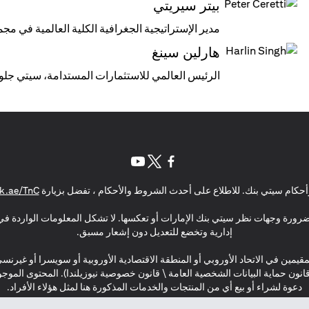
بيتر سيريتي
مدير الإستراتيجية الجغرافية الكلية العالمية في مج
هارلين سينغ
الرئيس العالمي للاستثمارات المستدامة، سيتي جل
(opens in a new tab)
(opens in a new tab)
(opens in a new tab)
حكام سيتي بنك. للاطلاع على أحدث الشروط والأحكام ، تفضل بزيارة
k.ae/TnC
بالضرورة وجهات نظر سيتي بنك الإمارات أو تعكسها. لا تشكل المعلومات الواردة في 
إدارية وتخضع للتعديل دون إشعار مسبق.
مقيمين في الاتحاد الأوروبي أو المنطقة الاقتصادية الأوروبية أو سويسرا أو غيرنس
\ قانون حماية البيانات الشخصية العامة \ قانون خصوصية نيوزيلندا). المحتوى ال
دعوة لشراء أو بيع أي من المنتجات والخدمات المذكورة هنا لمثل هؤلاء الأفراد.