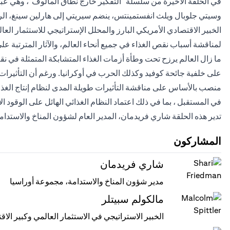
في الحلقة الأخيرة من سلسلة "التفكير خارج نطاق المألوف"، وهي عبار
وسيتي جلوبال ويلث انفستمينتس، ينضم سيريتي إلى هارلين سينغ، الر
الخبير الاقتصادي الأمريكي البارز والمحلل الإستراتيجي للاستثمار ا
لمناقشة أسباب نقص الغذاء في جميع أنحاء العالم، والآثار المترتبة عل
ما زال العالم يرزح تحت وطأة أزمات الغذاء المتشابكة المتمثلة في نقص ا
على خلفية جائحة كوفيد وكذلك الحرب في أوكرانيا. ورغم أن التأثيرات 
منصب بالأساس على مناقشة التأثيرات طويلة المدى لنظام إنتاج الغذاء
في المستقبل ، بما في ذلك اعتماد النظام الغذائي الهائل على الوقود ا
تدير هذه الحلقة شاري فريدمان، المدير العام لشؤون المناخ والاستد
المشاركون
شاري فريدمان
مدير شؤون المناخ والاستدامة، مجموعة أوراسيا
مالكولم سبيتلر
الخبير الاستراتيجي في الاستثمار العالمي وكبير الا