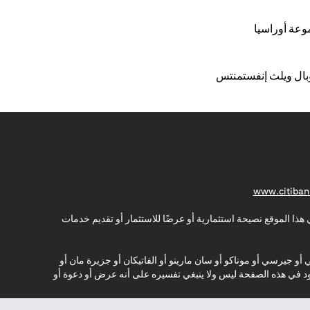
موعة أوراسيا
وبال ويلث إنفستمنتس
(opens in a new tab)
www.citiban
هذا الموقع نصيحة استثمارية أو عرضًا للاستثمار أو تقديم خدمات
ي أو جيرسي أو موناكو أو سان مارينو أو الفاتيكان أو جزيرة مان أو
موجود في هذه الصفحة ليس ولا ينبغي تفسيره على أنه عرض أو دعوة أو