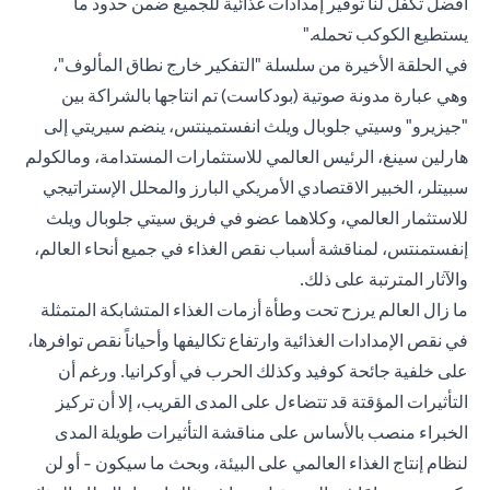
أفضل تكفل لنا توفير إمدادات غذائية للجميع ضمن حدود ما
يستطيع الكوكب تحمله."
في الحلقة الأخيرة من سلسلة "التفكير خارج نطاق المألوف"،
وهي عبارة مدونة صوتية (بودكاست) تم انتاجها بالشراكة بين
"جيزيرو" وسيتي جلوبال ويلث انفستمينتس، ينضم سيريتي إلى
هارلين سينغ، الرئيس العالمي للاستثمارات المستدامة، ومالكولم
سبيتلر، الخبير الاقتصادي الأمريكي البارز والمحلل الإستراتيجي
للاستثمار العالمي، وكلاهما عضو في فريق سيتي جلوبال ويلث
إنفستمنتس، لمناقشة أسباب نقص الغذاء في جميع أنحاء العالم،
والآثار المترتبة على ذلك.
ما زال العالم يرزح تحت وطأة أزمات الغذاء المتشابكة المتمثلة
في نقص الإمدادات الغذائية وارتفاع تكاليفها وأحياناً نقص توافرها،
على خلفية جائحة كوفيد وكذلك الحرب في أوكرانيا. ورغم أن
التأثيرات المؤقتة قد تتضاءل على المدى القريب، إلا أن تركيز
الخبراء منصب بالأساس على مناقشة التأثيرات طويلة المدى
لنظام إنتاج الغذاء العالمي على البيئة، وبحث ما سيكون - أو لن