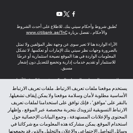
(opens in a new tab)
(opens in a new tab)
(opens in a new tab)
تُطبق شروط وأحكام سيتي بنك. للاطلاع على أحدث الشروط
(opens in a new tab)
والأحكام ، تفضل بزيارة
www.citibank.ae/TnC
الآراء الواردة هنا لا تعبر سوى عن وجهة نظر المؤلفين ولا تمثل
بالضرورة وجهات نظر سيتي بنك الإمارات أو تعكسها. لا تشكل
المعلومات الواردة في هذا الموقع نصيحة استثمارية أو عرضًا
للاستثمار أو تقديم خدمات إدارية وتخضع للتعديل دون إشعار
مسبق.
لا يتم تقديم المنتجات والخدمات المذكورة في هذا الموقع للأفراد
المقيمين في الاتحاد الأوروبي أو المنطقة الاقتصادية الأوروبية أو
يستخدم موقعنا ملفات تعريف الارتباط. ملفات تعريف الارتباط
سويسرا أو غيرنسي أو جيرسي أو موناكو أو سان مارينو أو
الأساسية مطلوبة لأمان وسلامة موقعنا ولا يمكن إيقاف تشغيلها.
الفاتيكان أو جزيرة مان أو المملكة المتحدة أو خصوصية البيانات
بالنقر على 'موافق' ، فإنك توافق على استخدامنا لملفات تعريف
(لائحة حماية البيانات العامة \ قانون حماية البيانات الشخصية
الارتباط التسويقية لتزويدك بتجربة مخصصة عبر الموقع ، وإظهار
العامة \ قانون خصوصية نيوزيلندا). المحتوى الموجود في هذه
الصفحة ليس ولا ينبغي تفسيره على أنه عرض أو دعوة أو دعوة
المحتوى والإعلانات المستهدفة ، وجمع البيانات الإحصائية حول
لشراء أو بيع أي من المنتجات والخدمات المذكورة هنا لمثل هؤلاء
استخدام الموقع. يمكن مشاركة هذه المعلومات مع شركائنا في
الأفراد.
وسائل التواصل الاجتماعي والإعلان والتحليل والذين قد يجمعونها