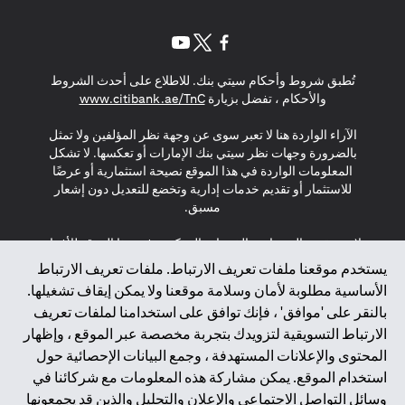
(opens in a new tab)
(opens in a new tab)
(opens in a new tab)
تُطبق شروط وأحكام سيتي بنك. للاطلاع على أحدث الشروط
(opens in a new tab)
والأحكام ، تفضل بزيارة
www.citibank.ae/TnC
الآراء الواردة هنا لا تعبر سوى عن وجهة نظر المؤلفين ولا تمثل
بالضرورة وجهات نظر سيتي بنك الإمارات أو تعكسها. لا تشكل
المعلومات الواردة في هذا الموقع نصيحة استثمارية أو عرضًا
للاستثمار أو تقديم خدمات إدارية وتخضع للتعديل دون إشعار
مسبق.
لا يتم تقديم المنتجات والخدمات المذكورة في هذا الموقع للأفراد
المقيمين في الاتحاد الأوروبي أو المنطقة الاقتصادية الأوروبية أو
يستخدم موقعنا ملفات تعريف الارتباط. ملفات تعريف الارتباط
سويسرا أو غيرنسي أو جيرسي أو موناكو أو سان مارينو أو
الأساسية مطلوبة لأمان وسلامة موقعنا ولا يمكن إيقاف تشغيلها.
الفاتيكان أو جزيرة مان أو المملكة المتحدة أو خصوصية البيانات
بالنقر على 'موافق' ، فإنك توافق على استخدامنا لملفات تعريف
(لائحة حماية البيانات العامة \ قانون حماية البيانات الشخصية
الارتباط التسويقية لتزويدك بتجربة مخصصة عبر الموقع ، وإظهار
العامة \ قانون خصوصية نيوزيلندا). المحتوى الموجود في هذه
الصفحة ليس ولا ينبغي تفسيره على أنه عرض أو دعوة أو دعوة
المحتوى والإعلانات المستهدفة ، وجمع البيانات الإحصائية حول
لشراء أو بيع أي من المنتجات والخدمات المذكورة هنا لمثل هؤلاء
استخدام الموقع. يمكن مشاركة هذه المعلومات مع شركائنا في
الأفراد.
وسائل التواصل الاجتماعي والإعلان والتحليل والذين قد يجمعونها