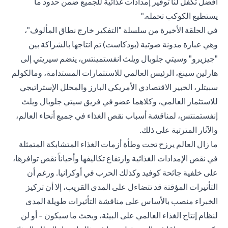
أفضل تكفل لنا توفير إمدادات غذائية للجميع ضمن حدود ما
يستطيع الكوكب تحمله."
في الحلقة الأخيرة من سلسلة "التفكير خارج نطاق المألوف"،
وهي عبارة مدونة صوتية (بودكاست) تم انتاجها بالشراكة بين
"جيزيرو" وسيتي جلوبال ويلث انفستمينتس، ينضم سيريتي إلى
هارلين سينغ، الرئيس العالمي للاستثمارات المستدامة، ومالكولم
سبيتلر، الخبير الاقتصادي الأمريكي البارز والمحلل الإستراتيجي
للاستثمار العالمي، وكلاهما عضو في فريق سيتي جلوبال ويلث
إنفستمنتس، لمناقشة أسباب نقص الغذاء في جميع أنحاء العالم،
والآثار المترتبة على ذلك.
ما زال العالم يرزح تحت وطأة أزمات الغذاء المتشابكة المتمثلة
في نقص الإمدادات الغذائية وارتفاع تكاليفها وأحياناً نقص توافرها،
على خلفية جائحة كوفيد وكذلك الحرب في أوكرانيا. ورغم أن
التأثيرات المؤقتة قد تتضاءل على المدى القريب، إلا أن تركيز
الخبراء منصب بالأساس على مناقشة التأثيرات طويلة المدى
لنظام إنتاج الغذاء العالمي على البيئة، وبحث ما سيكون - أو لن