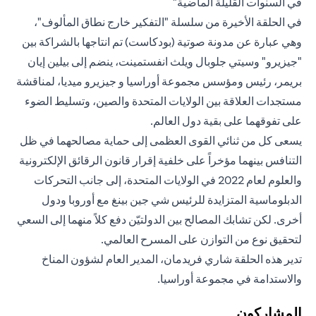
في السنوات القليلة الماضية"
في الحلقة الأخيرة من سلسلة "التفكير خارج نطاق المألوف"،
وهي عبارة عن مدونة صوتية (بودكاست) تم انتاجها بالشراكة بين
"جيزيرو" وسيتي جلوبال ويلث انفستمينت، ينضم إلى بيلين إيان
بريمر، رئيس ومؤسس مجموعة أوراسيا و جيزيرو ميديا، لمناقشة
مستجدات العلاقة بين الولايات المتحدة والصين، وتسليط الضوء
على تفوقهما على بقية دول العالم.
يسعى كل من ثنائي القوى العظمى إلى حماية مصالحهما في ظل
التنافس بينهما مؤخراً على خلفية إقرار قانون الرقائق الإلكترونية
والعلوم لعام 2022 في الولايات المتحدة، إلى جانب التحركات
الدبلوماسية المتزايدة للرئيس شي جين بينغ مع أوروبا ودول
أخرى. لكن تشابك المصالح بين الدولتيّن دفع كلاً منهما إلى السعي
لتحقيق نوع من التوازن على المسرح العالمي.
تدير هذه الحلقة شاري فريدمان، المدير العام لشؤون المناخ
والاستدامة في مجموعة أوراسيا.
المشاركون