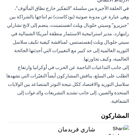
في الحلقة الأخيرة من سلسلة "التفكير خارج نطاق المألوف"،
وهي عبارة عن مدونة صوتية (بودكاست) تم انتاجها بالشراكة بين
"جيزيرو" وسيتي جلوبال ويلث انفستمينت، ينضم إلى لانج تشارلي
راينهارد، مدير استراتيجية الاستثمار منطقة أمريكا الشمالية في
سيتي جلوبال ويلث إنفستمنتس، لمناقشة كيفية تكيف سلاسل
التوريد العالمية إلى حد كبير مع التغييرات التي أحدثتها الجائحة
العالمية، وكيف تجاوزتها.
إلى جانب التداعيات الناجمة عن الحرب في أوكرانيا وارتفاع
الطلب على السلع، يناقش المشاركون أيضاً التغيّرات التي تشهدها
سلاسل التوريد والاقتصاد ككل نتيجة التوتر المتصاعد بين الولايات
المتحدة والصين، إلى جانب تشديد التشريعات والدعوات إلى
الشفافية.
المشاركون
شاري فريدمان