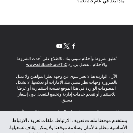
ماذا بعد في عام 2023؟
(opens in a new tab)
(opens in a new tab)
(opens in a new tab)
تُطبق شروط وأحكام سيتي بنك. للاطلاع على أحدث الشروط
(opens in a new tab)
والأحكام ، تفضل بزيارة
www.citibank.ae/TnC
الآراء الواردة هنا لا تعبر سوى عن وجهة نظر المؤلفين ولا تمثل
بالضرورة وجهات نظر سيتي بنك الإمارات أو تعكسها. لا تشكل
المعلومات الواردة في هذا الموقع نصيحة استثمارية أو عرضًا
للاستثمار أو تقديم خدمات إدارية وتخضع للتعديل دون إشعار
مسبق.
لا يتم تقديم المنتجات والخدمات المذكورة في هذا الموقع للأفراد
المقيمين في الاتحاد الأوروبي أو المنطقة الاقتصادية الأوروبية أو
يستخدم موقعنا ملفات تعريف الارتباط. ملفات تعريف الارتباط
سويسرا أو غيرنسي أو جيرسي أو موناكو أو سان مارينو أو
الأساسية مطلوبة لأمان وسلامة موقعنا ولا يمكن إيقاف تشغيلها.
الفاتيكان أو جزيرة مان أو المملكة المتحدة أو خصوصية البيانات