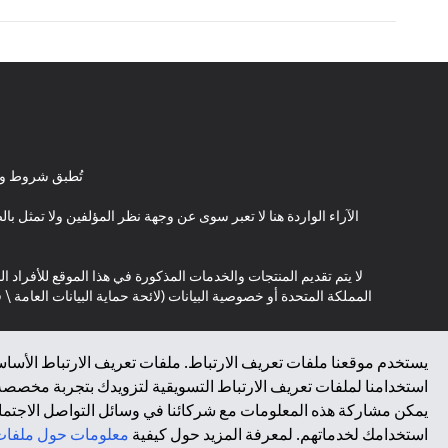
تُطبق شروط وأ
الآراء الواردة هنا لا تعبر سوى عن وجهة نظر المؤلفين ولا تمثل 
لا يتم تقديم المنتجات والخدمات المذكورة في هذا الموقع للأفراد ال
المملكة المتحدة أو خصوصية البيانات (لائحة حماية البيانات العامة 
*GDPR – اللائحة العامة لحماية البيانات؛ * LGPD – Lei Geral de Proteção de Dados Pessoais ; *NZPA – قانون الخصوصية النيوزيلندي
يستخدم موقعنا ملفات تعريف الارتباط. ملفات تعريف الارتباط الأساسي
استخدامنا لملفات تعريف الارتباط التسويقية لتزويدك بتجربة مخصصة ع
↑
يمكن مشاركة هذه المعلومات مع شركائنا في وسائل التواصل الاجتماعي
استخدامك لخدماتهم. لمعرفة المزيد حول كيفية
معلومات حول ملفات 