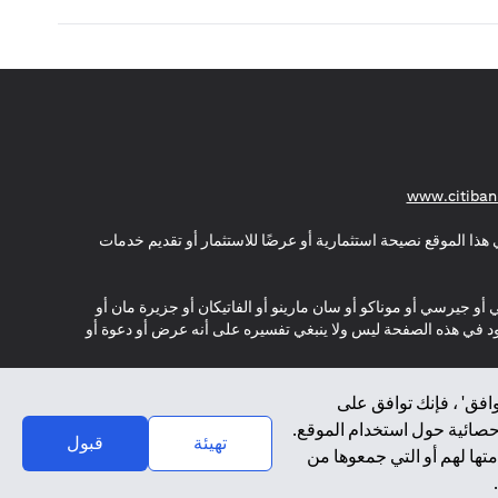
(opens in a new tab)
www.citiban
هذا الموقع نصيحة استثمارية أو عرضًا للاستثمار أو تقديم خدمات
ي أو جيرسي أو موناكو أو سان مارينو أو الفاتيكان أو جزيرة مان أو
موجود في هذه الصفحة ليس ولا ينبغي تفسيره على أنه عرض أو دعوة أو
افق' ، فإنك توافق على
إحصائية حول استخدام الموقع.
تهيئة
قبول
تها لهم أو التي جمعوها من