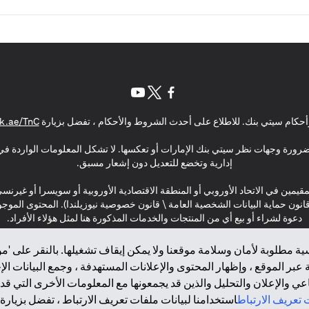
(opens in a new tab)
(opens in a new tab)
(opens in a new tab)
حكام سيتي بنك. للاطلاع على أحدث الشروط والأحكام ، تفضل بزيارة
k.ae/TnC
بالضرورة وجهات نظر سيتي بنك الإمارات أو تعكسها. لا تشكل المعلومات الواردة في 
إدارية وتخضع للتعديل دون إشعار مسبق.
مقيمين في الاتحاد الأوروبي أو المنطقة الاقتصادية الأوروبية أو سويسرا أو غيرنس
\ قانون حماية البيانات الشخصية العامة \ قانون خصوصية نيوزيلندا). المحتوى ال
دعوة لشراء أو بيع أي من المنتجات والخدمات المذكورة هنا لمثل هؤلاء الأفراد.
ة مطلوبة لأمان وسلامة موقعنا ولا يمكن إيقاف تشغيلها. بالنقر على 'مو
بر الموقع ، وإظهار المحتوى والإعلانات المستهدفة ، وجمع البيانات ال
 والإعلان والتحليل والذين قد يجمعونها مع المعلومات الأخرى التي قدم
2025 citibank.ae
تعريف الارتباط
استخدامنا لبيانات ملفات تعريف الارتباط ، تفضل بزيارة.