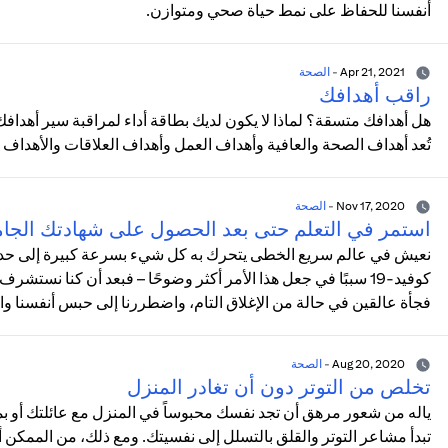
أنفسنا للحفاظ على نمط حياة صحي ومتوازن.
Apr 21, 2021
-
الصحة
راقب أهدافك
هل أهدافك متسقة؟ لماذا لا يكون لديك بطاقة أداء لمراقبة سير أهدافك؟
تُعد أهداف الصحة والعافية وأهداف العمل وأهداف العلاقات والأهداف ا
Nov 17, 2020
-
الصحة
استمر في التعلم حتى بعد الحصول على شهادتك الجام
نعيش في عالم سريع الخطى يتحرك به كل شيء بسرعة كبيرة إلى حد أن ح
كوفيد-19 سببًا في جعل هذا الأمر أكثر وضوحًا – فبعد أن كنا نست
فجأة عالقين في حالة من الإغلاق التام، واضطررنا إلى حبس أنفسنا و
Aug 20, 2020
-
الصحة
تخلص من التوتر دون أن تغادر المنزل
ياله من شعور مرهق أن تجد نفسك محبوساً في المنزل مع عائلتك أو ب
تبدأ مشاعر التوتر والقلق بالتسلل إلى نفسيتك. ومع ذلك، من الممكن 