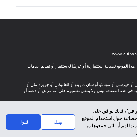
(opens in a new tab)
www.citiban
هذا الموقع نصيحة استثمارية أو عرضًا للاستثمار أو تقديم خدمات
ي أو جيرسي أو موناكو أو سان مارينو أو الفاتيكان أو جزيرة مان أو
موجود في هذه الصفحة ليس ولا ينبغي تفسيره على أنه عرض أو دعوة أو
افق' ، فإنك توافق على
إحصائية حول استخدام الموقع.
تهيئة
قبول
تها لهم أو التي جمعوها من