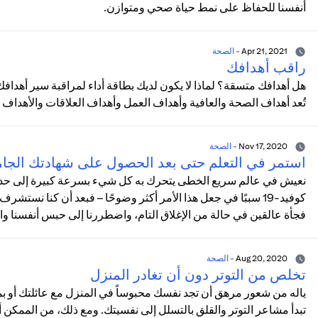
أنفسنا للحفاظ على نمط حياة صحي ومتوازن.
Apr 21, 2021
-
الصحة
راقب أهدافك
هل أهدافك متسقة؟ لماذا لا يكون لديك بطاقة أداء لمراقبة سير أهدافك؟
تُعد أهداف الصحة والعافية وأهداف العمل وأهداف العلاقات والأهداف ا
Nov 17, 2020
-
الصحة
استمر في التعلم حتى بعد الحصول على شهادتك الجام
نعيش في عالم سريع الخطى يتحرك به كل شيء بسرعة كبيرة إلى حد أن ح
كوفيد-19 سببًا في جعل هذا الأمر أكثر وضوحًا – فبعد أن كنا نست
فجأة عالقين في حالة من الإغلاق التام، واضطررنا إلى حبس أنفسنا و
Aug 20, 2020
-
الصحة
تخلص من التوتر دون أن تغادر المنزل
ياله من شعور مرهق أن تجد نفسك محبوساً في المنزل مع عائلتك أو ب
تبدأ مشاعر التوتر والقلق بالتسلل إلى نفسيتك. ومع ذلك، من الممكن 