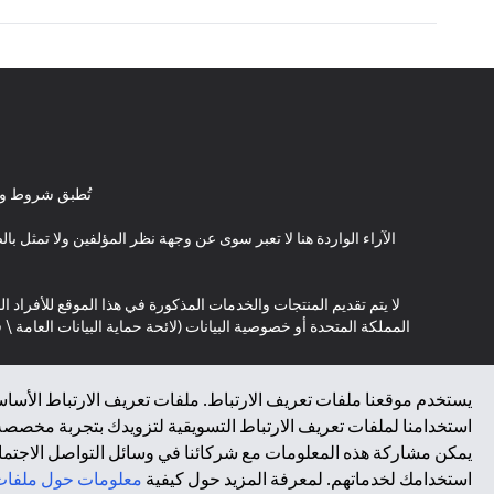
تُطبق شروط وأ
الآراء الواردة هنا لا تعبر سوى عن وجهة نظر المؤلفين ولا تمثل 
لا يتم تقديم المنتجات والخدمات المذكورة في هذا الموقع للأفراد ال
المملكة المتحدة أو خصوصية البيانات (لائحة حماية البيانات العامة 
*GDPR – اللائحة العامة لحماية البيانات؛ * LGPD – Lei Geral de Proteção de Dados Pessoais ; *NZPA – قانون الخصوصية النيوزيلندي
يستخدم موقعنا ملفات تعريف الارتباط. ملفات تعريف الارتباط الأساسي
استخدامنا لملفات تعريف الارتباط التسويقية لتزويدك بتجربة مخصصة ع
↑
يمكن مشاركة هذه المعلومات مع شركائنا في وسائل التواصل الاجتماعي
استخدامك لخدماتهم. لمعرفة المزيد حول كيفية
معلومات حول ملفات 