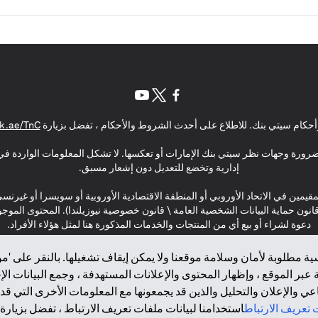
(opens in a new tab)
(opens in a new tab)
(opens in a new tab)
حكام سيتي بنك. للاطلاع على أحدث الشروط والأحكام ، تفضل بزيارة
k.ae/TnC
بالضرورة وجهات نظر سيتي بنك الإمارات أو تعكسها. لا تشكل المعلومات الواردة في 
إدارية وتخضع للتعديل دون إشعار مسبق.
مقيمين في الاتحاد الأوروبي أو المنطقة الاقتصادية الأوروبية أو سويسرا أو غيرنس
\ قانون حماية البيانات الشخصية العامة \ قانون خصوصية نيوزيلندا). المحتوى ال
دعوة لشراء أو بيع أي من المنتجات والخدمات المذكورة هنا لمثل هؤلاء الأفراد.
ة مطلوبة لأمان وسلامة موقعنا ولا يمكن إيقاف تشغيلها. بالنقر على 'مو
بر الموقع ، وإظهار المحتوى والإعلانات المستهدفة ، وجمع البيانات ال
 والإعلان والتحليل والذين قد يجمعونها مع المعلومات الأخرى التي قدم
2025 citibank.ae
تعريف الارتباط
استخدامنا لبيانات ملفات تعريف الارتباط ، تفضل بزيارة.