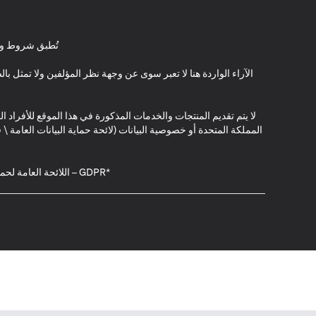
تُطبق شروط وأ
الآراء الواردة هنا لا تعبر سوى عن وجهة نظر المؤلفين ولا تمثل 
لا يتم تقديم المنتجات والخدمات المذكورة في هذا الموقع للأفراد ال
المملكة المتحدة أو خصوصية البيانات (لائحة حماية البيانات العامة 
*GDPR – اللائحة العامة لحماية البيانات؛ * LGPD – Lei Geral de Proteção de Dados Pessoais ; *NZPA – قانون الخصوصية النيوزيلندي