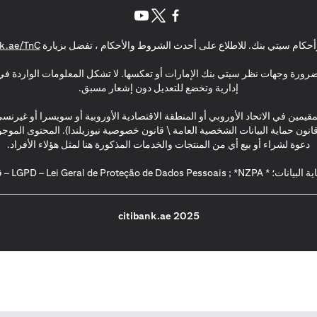
(opens in a new tab)
(opens in a new tab)
(opens in a new tab)
حكام سيتي بنك. للاطلاع على أحدث الشروط والأحكام ، تفضل بزيارة
k.ae/TnC
بالضرورة وجهات نظر سيتي بنك الإمارات أو تعكسها. لا تشكل المعلومات الواردة في 
إدارية وتخضع للتعديل دون إشعار مسبق.
مقيمين في الاتحاد الأوروبي أو المنطقة الاقتصادية الأوروبية أو سويسرا أو غيرنس
\ قانون حماية البيانات الشخصية العامة \ قانون خصوصية نيوزيلندا). المحتوى ال
دعوة لشراء أو بيع أي من المنتجات والخدمات المذكورة هنا لمثل هؤلاء الأفراد.
2025 citibank.ae