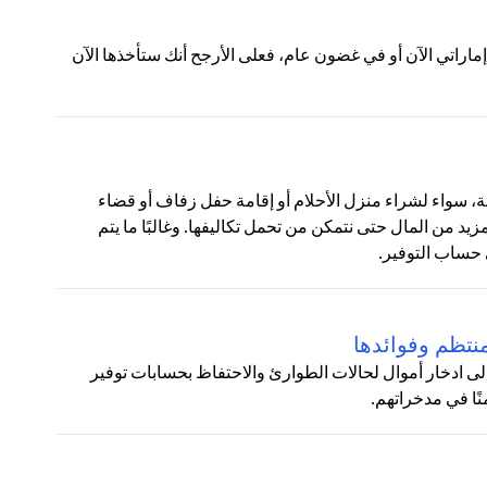
لات التالية:ج: إذا عرض عليك شخص ما منحك 100 درهم إماراتي الآن أو في غضون عام، فعلى الأرجح أنك ستأخذها الآن
نوعة، سواء لشراء منزل الأحلام أو إقامة حفل زفاف أو قضاء
زيد من المال حتى نتمكن من تحمل تكاليفها. وغالبًا ما يتم
 حساب التوفير.
نتظم وفوائدها
لى ادخار أموال لحالات الطوارئ والاحتفاظ بحسابات توفير
نًا في مدخراتهم.