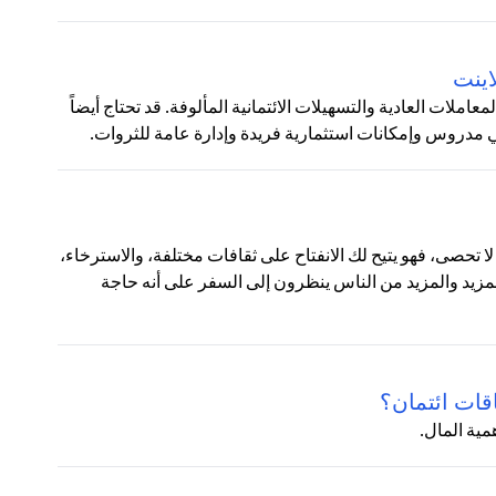
اينت
ملات العادية والتسهيلات الائتمانية المألوفة. قد تحتاج أيضاً
روس وإمكانات استثمارية فريدة وإدارة عامة للثروات.
ا تحصى، فهو يتيح لك الانفتاح على ثقافات مختلفة، والاسترخاء،
المزيد والمزيد من الناس ينظرون إلى السفر على أنه حاجة
قات ائتمان؟
مية المال.