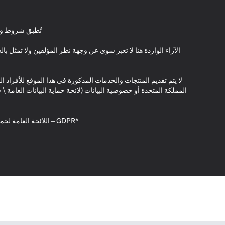
تُطبق شروط وأ
الآراء الواردة هنا لا تعبر سوى عن وجهة نظر المؤلفين ولا تمثل 
لا يتم تقديم المنتجات والخدمات المذكورة في هذا الموقع للأفراد ال
المملكة المتحدة أو خصوصية البيانات (لائحة حماية البيانات العامة 
*GDPR – اللائحة العامة لحماية البيانات؛ * LGPD – Lei Geral de Proteção de Dados Pessoais ; *NZPA – قانون الخصوصية النيوزيلندي