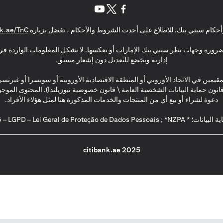
(opens in a new tab)
(opens in a new tab)
(opens in a new tab)
حكام سيتي بنك. للاطلاع على أحدث الشروط والأحكام ، تفضل بزيارة
k.ae/TnC
بالضرورة وجهات نظر سيتي بنك الإمارات أو تعكسها. لا تشكل المعلومات الواردة في 
إدارية وتخضع للتعديل دون إشعار مسبق.
مقيمين في الاتحاد الأوروبي أو المنطقة الاقتصادية الأوروبية أو سويسرا أو غيرنس
\ قانون حماية البيانات الشخصية العامة \ قانون خصوصية نيوزيلندا). المحتوى ال
دعوة لشراء أو بيع أي من المنتجات والخدمات المذكورة هنا لمثل هؤلاء الأفراد.
2025 citibank.ae