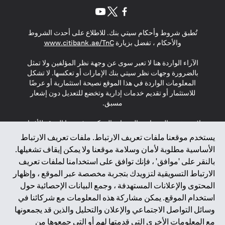
opens in a new tab
opens in a new tab
opens in a new tab
تُطبق شروط وأحكام سيتي بنك. للاطلاع على أحدث الشروط
s in a new tab
والأحكام ، تفضل بزيارة
www.citibank.ae/TnC
الآراء الواردة هنا لا تعبر سوى عن وجهة نظر المؤلفين ولا تمثل
بالضرورة وجهات نظر سيتي بنك الإمارات أو تعكسها. لا تشكل
المعلومات الواردة في هذا الموقع نصيحة استثمارية أو عرضًا
للاستثمار أو تقديم خدمات إدارية وتخضع للتعديل دون إشعار
مسبق.
لا يتم تقديم المنتجات والخدمات المذكورة في هذا الموقع للأفراد
المقيمين في الاتحاد الأوروبي أو المنطقة الاقتصادية الأوروبية أو
يستخدم موقعنا ملفات تعريف الارتباط. ملفات تعريف الارتباط
سويسرا أو غيرنسي أو جيرسي أو موناكو أو سان مارينو أو
الأساسية مطلوبة لأمان وسلامة موقعنا ولا يمكن إيقاف تشغيلها.
الفاتيكان أو جزيرة مان أو المملكة المتحدة أو خصوصية البيانات
بالنقر على 'موافق' ، فإنك توافق على استخدامنا لملفات تعريف
(لائحة حماية البيانات العامة \ قانون حماية البيانات الشخصية
الارتباط التسويقية لتزويدك بتجربة مخصصة عبر الموقع ، وإظهار
العامة \ قانون خصوصية نيوزيلندا). المحتوى الموجود في هذه
الصفحة ليس ولا ينبغي تفسيره على أنه عرض أو دعوة أو دعوة
المحتوى والإعلانات المستهدفة ، وجمع البيانات الإحصائية حول
لشراء أو بيع أي من المنتجات والخدمات المذكورة هنا لمثل هؤلاء
استخدام الموقع. يمكن مشاركة هذه المعلومات مع شركائنا في
الأفراد.
وسائل التواصل الاجتماعي والإعلان والتحليل والذين قد يجمعونها
مع المعلومات الأخرى التي قدمتها لهم أو التي جمعوها من
*GDPR – اللائحة العامة لحماية البيانات؛ * LGPD – Lei Geral de