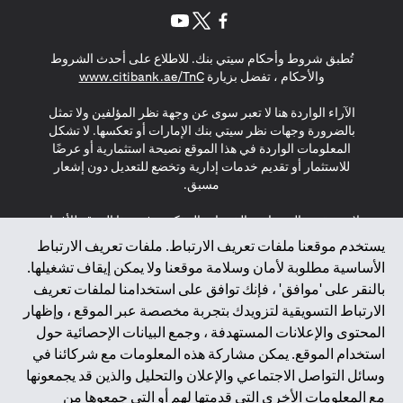
(opens in a new tab)
(opens in a new tab)
(opens in a new tab)
تُطبق شروط وأحكام سيتي بنك. للاطلاع على أحدث الشروط
(opens in a new tab)
والأحكام ، تفضل بزيارة
www.citibank.ae/TnC
الآراء الواردة هنا لا تعبر سوى عن وجهة نظر المؤلفين ولا تمثل
بالضرورة وجهات نظر سيتي بنك الإمارات أو تعكسها. لا تشكل
المعلومات الواردة في هذا الموقع نصيحة استثمارية أو عرضًا
للاستثمار أو تقديم خدمات إدارية وتخضع للتعديل دون إشعار
مسبق.
لا يتم تقديم المنتجات والخدمات المذكورة في هذا الموقع للأفراد
المقيمين في الاتحاد الأوروبي أو المنطقة الاقتصادية الأوروبية أو
يستخدم موقعنا ملفات تعريف الارتباط. ملفات تعريف الارتباط
سويسرا أو غيرنسي أو جيرسي أو موناكو أو سان مارينو أو
الأساسية مطلوبة لأمان وسلامة موقعنا ولا يمكن إيقاف تشغيلها.
الفاتيكان أو جزيرة مان أو المملكة المتحدة أو خصوصية البيانات
بالنقر على 'موافق' ، فإنك توافق على استخدامنا لملفات تعريف
(لائحة حماية البيانات العامة \ قانون حماية البيانات الشخصية
الارتباط التسويقية لتزويدك بتجربة مخصصة عبر الموقع ، وإظهار
العامة \ قانون خصوصية نيوزيلندا). المحتوى الموجود في هذه
الصفحة ليس ولا ينبغي تفسيره على أنه عرض أو دعوة أو دعوة
المحتوى والإعلانات المستهدفة ، وجمع البيانات الإحصائية حول
لشراء أو بيع أي من المنتجات والخدمات المذكورة هنا لمثل هؤلاء
استخدام الموقع. يمكن مشاركة هذه المعلومات مع شركائنا في
الأفراد.
وسائل التواصل الاجتماعي والإعلان والتحليل والذين قد يجمعونها
مع المعلومات الأخرى التي قدمتها لهم أو التي جمعوها من
*GDPR – اللائحة العامة لحماية البيانات؛ * LGPD – Lei Geral de