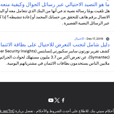
ما هو التصيد الاحتيالي عبر رسائل الجوال وكيفية منعه
هل تلقيت يومًا رسالة نصية تدعي أنها من البنك الذي تتعامل معه أو ا
الاتصال برقم هاتف للتحقق من حسابك المجمد أو إعادة تنشيطه؟ إذا كا
عبر الرسائل النصية القصيرة .
Dec 17, 2019
-
الاحتيال
دليل شامل لتجنب التعرض للاحتيال على بطاقة الائتما
(Symantec)، عن تعرض أكثر من 3.7 مليون مس
ملايين الناس يستخدمون بطاقات الائتمان في مشترياتهم اليومية.
(opens in a new tab)
(opens in a new tab)
(opens in a new tab)
حكام سيتي بنك. للاطلاع على أحدث الشروط والأحكام ، تفضل بزيارة
k.ae/TnC