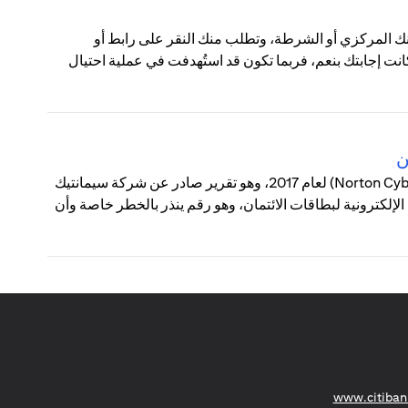
لبنك المركزي أو الشرطة، وتطلب منك النقر على رابط أو
نت إجابتك بنعم، فربما تكون قد استُهدفت في عملية احتيال
ن
كشف تقرير نورتون سايبر سكيورتي إنسايتس (Norton Cyber Security Insights) لعام 2017، وهو تقرير صادر عن شركة سيمانتيك
تهلك لحوادث الجرائم الإلكترونية لبطاقات الائتمان، وهو رقم ينذر بالخطر خاصة وأن
(opens in a new tab)
www.citiban