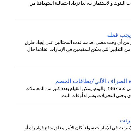
ت البنوك والاستثمارات، لذا تزداد احتمالية استهدافنا من
يجب فعله
أكثر من أي وقت مضى، قد ساعدت المحتالين على إيجاد طرق
من التدابير التي يمكن للمقيمين في الإمارات اتخاذها حال
زة الصراف الآلي/بطاقات الخصم
زادت شعبية ماكينات الصراف الآلي (ATM) بشكل مطرد منذ طرحها في عام 1967. واليوم، يمكن القيام بعدد كبير من المعاملات
دي وحتى التحويلات وشراء أوقات البث.
ترنت
رنت في الإمارات سواء أكان الأمر يتعلق بدفع فواتيرك أو