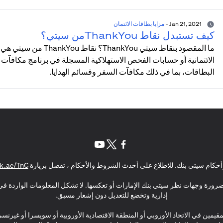
Jan 21, 2021
-
مزايا بطاقات الائتمان
كيف تستبدل نقاط ThankYouمن سيتي؟
ما المقصود بنقاط سيتي 
البطاقات، بما في ذلك مكافآت السفر وقسائم الهدايا.
(opens in a new tab)
(opens in a new tab)
(opens in a new tab)
حكام سيتي بنك. للاطلاع على أحدث الشروط والأحكام ، تفضل بزيارة
k.ae/TnC
بالضرورة وجهات نظر سيتي بنك الإمارات أو تعكسها. لا تشكل المعلومات الواردة في 
إدارية وتخضع للتعديل دون إشعار مسبق.
مقيمين في الاتحاد الأوروبي أو المنطقة الاقتصادية الأوروبية أو سويسرا أو غيرنس