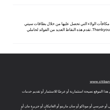
ThankYou؟ نقاط ThankYou من سيتي هي مكافآت الولاء التي تحصل عليها من خلال بطاقات سيتي
الائتمانية أو حسابات الفحص الاستهلاكية المسجلة في برنامج مكافآت Thankyou. تقدم هذه النقاط العديد من الفوائد لحاملي
(opens in a new tab)
www.citiban
هذا الموقع نصيحة استثمارية أو عرضًا للاستثمار أو تقديم خدمات
ي أو جيرسي أو موناكو أو سان مارينو أو الفاتيكان أو جزيرة مان أو