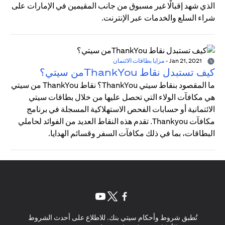
الذي شهد إقبالًا غير مسبوق من جانب المقيمين في الإمارات على
شراء السلع والخدمات عبر الإنترنت.
Jan 21, 2021
-
مزايا بطاقات الائتمان
كيف تستبدل نقاط ThankYouمن سيتي؟
ما المقصود بنقاط سيتي ThankYou؟ نقاط ThankYou من سيتي
هي مكافآت الولاء التي تحصل عليها من خلال بطاقات سيتي
الائتمانية أو حسابات الفحص الاستهلاكية المسجلة في برنامج
مكافآت Thankyou. تقدم هذه النقاط العديد من الفوائد لحاملي
البطاقات، بما في ذلك مكافآت السفر وقسائم الهدايا.
(opens in a new tab)
(opens in a new tab)
(opens in a new tab)
تُطبق شروط وأحكام سيتي بنك. للاطلاع على أحدث الشروط