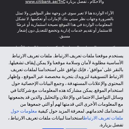
(opens in a new tab)
والأحكام ، تفضل بزيارة
www.citibank.ae/TnC
الآراء الواردة هنا لا تعبر سوى عن وجهة نظر المؤلفين ولا تمثل
بالضرورة وجهات نظر سيتي بنك الإمارات أو تعكسها. لا تشكل
المعلومات الواردة في هذا الموقع نصيحة استثمارية أو عرضًا
للاستثمار أو تقديم خدمات إدارية وتخضع للتعديل دون إشعار
مسبق.
لا يتم تقديم المنتجات والخدمات المذكورة في هذا الموقع للأفراد
المقيمين في الاتحاد الأوروبي أو المنطقة الاقتصادية الأوروبية أو
يستخدم موقعنا ملفات تعريف الارتباط. ملفات تعريف الارتباط
سويسرا أو غيرنسي أو جيرسي أو موناكو أو سان مارينو أو
الأساسية مطلوبة لأمان وسلامة موقعنا ولا يمكن إيقاف تشغيلها.
الفاتيكان أو جزيرة مان أو المملكة المتحدة أو خصوصية البيانات
بالنقر على 'موافق' ، فإنك توافق على استخدامنا لملفات تعريف
(لائحة حماية البيانات العامة \ قانون حماية البيانات الشخصية
الارتباط التسويقية لتزويدك بتجربة مخصصة عبر الموقع ، وإظهار
العامة \ قانون خصوصية نيوزيلندا). المحتوى الموجود في هذه
الصفحة ليس ولا ينبغي تفسيره على أنه عرض أو دعوة أو دعوة
المحتوى والإعلانات المستهدفة ، وجمع البيانات الإحصائية حول
لشراء أو بيع أي من المنتجات والخدمات المذكورة هنا لمثل هؤلاء
استخدام الموقع. يمكن مشاركة هذه المعلومات مع شركائنا في
الأفراد.
وسائل التواصل الاجتماعي والإعلان والتحليل والذين قد يجمعونها
مع المعلومات الأخرى التي قدمتها لهم أو التي جمعوها من
*GDPR – اللائحة العامة لحماية البيانات؛ * LGPD – Lei Geral de
استخدامك لخدماتهم. لمعرفة المزيد حول كيفية
معلومات حول
Proteção de Dados Pessoais ; *NZPA – قانون الخصوصية
النيوزيلندي
ملفات تعريف الارتباط
استخدامنا لبيانات ملفات تعريف الارتباط ،
تفضل بزيارة.