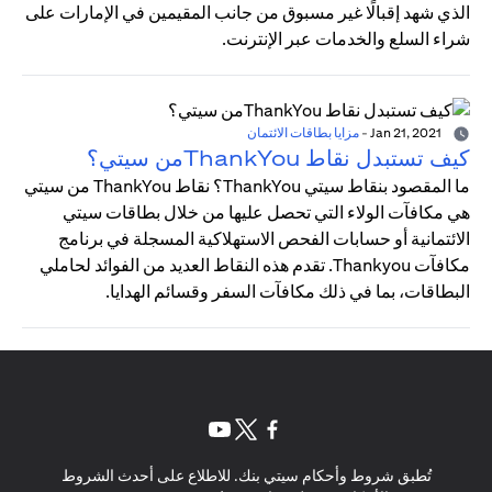
الذي شهد إقبالًا غير مسبوق من جانب المقيمين في الإمارات على
شراء السلع والخدمات عبر الإنترنت.
Jan 21, 2021
-
مزايا بطاقات الائتمان
كيف تستبدل نقاط ThankYouمن سيتي؟
ما المقصود بنقاط سيتي ThankYou؟ نقاط ThankYou من سيتي
هي مكافآت الولاء التي تحصل عليها من خلال بطاقات سيتي
الائتمانية أو حسابات الفحص الاستهلاكية المسجلة في برنامج
مكافآت Thankyou. تقدم هذه النقاط العديد من الفوائد لحاملي
البطاقات، بما في ذلك مكافآت السفر وقسائم الهدايا.
(opens in a new tab)
(opens in a new tab)
(opens in a new tab)
تُطبق شروط وأحكام سيتي بنك. للاطلاع على أحدث الشروط