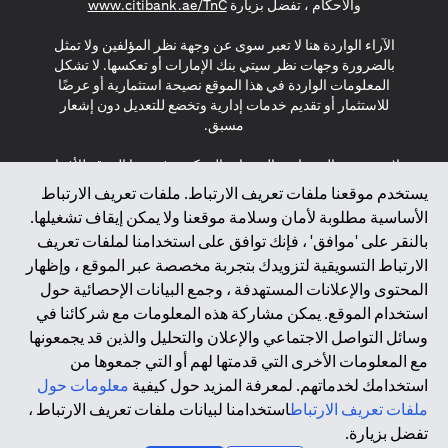
(opens in a new tab)
والأحكام ، تفضل بزيارة
www.citibank.ae/TnC
الآراء الواردة هنا لا تعبر سوى عن وجهة نظر المؤلفين ولا تمثل
بالضرورة وجهات نظر سيتي بنك الإمارات أو تعكسها. لا تشكل
المعلومات الواردة في هذا الموقع نصيحة استثمارية أو عرضًا
للاستثمار أو تقديم خدمات إدارية وتخضع للتعديل دون إشعار
مسبق.
لا يتم تقديم المنتجات والخدمات المذكورة في هذا الموقع للأفراد
المقيمين في الاتحاد الأوروبي أو المنطقة الاقتصادية الأوروبية أو
يستخدم موقعنا ملفات تعريف الارتباط. ملفات تعريف الارتباط
سويسرا أو غيرنسي أو جيرسي أو موناكو أو سان مارينو أو
الأساسية مطلوبة لأمان وسلامة موقعنا ولا يمكن إيقاف تشغيلها.
الفاتيكان أو جزيرة مان أو المملكة المتحدة أو خصوصية البيانات
بالنقر على 'موافق' ، فإنك توافق على استخدامنا لملفات تعريف
(لائحة حماية البيانات العامة \ قانون حماية البيانات الشخصية
الارتباط التسويقية لتزويدك بتجربة مخصصة عبر الموقع ، وإظهار
العامة \ قانون خصوصية نيوزيلندا). المحتوى الموجود في هذه
الصفحة ليس ولا ينبغي تفسيره على أنه عرض أو دعوة أو دعوة
المحتوى والإعلانات المستهدفة ، وجمع البيانات الإحصائية حول
لشراء أو بيع أي من المنتجات والخدمات المذكورة هنا لمثل هؤلاء
استخدام الموقع. يمكن مشاركة هذه المعلومات مع شركائنا في
الأفراد.
وسائل التواصل الاجتماعي والإعلان والتحليل والذين قد يجمعونها
مع المعلومات الأخرى التي قدمتها لهم أو التي جمعوها من
*GDPR – اللائحة العامة لحماية البيانات؛ * LGPD – Lei Geral de
استخدامك لخدماتهم. لمعرفة المزيد حول كيفية
معلومات حول
Proteção de Dados Pessoais ; *NZPA – قانون الخصوصية
النيوزيلندي
ملفات تعريف الارتباط
استخدامنا لبيانات ملفات تعريف الارتباط ،
تفضل بزيارة.