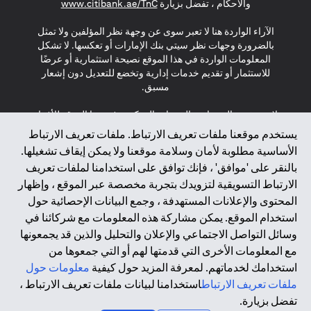
s in a new tab
والأحكام ، تفضل بزيارة
www.citibank.ae/TnC
الآراء الواردة هنا لا تعبر سوى عن وجهة نظر المؤلفين ولا تمثل
بالضرورة وجهات نظر سيتي بنك الإمارات أو تعكسها. لا تشكل
المعلومات الواردة في هذا الموقع نصيحة استثمارية أو عرضًا
للاستثمار أو تقديم خدمات إدارية وتخضع للتعديل دون إشعار
مسبق.
لا يتم تقديم المنتجات والخدمات المذكورة في هذا الموقع للأفراد
المقيمين في الاتحاد الأوروبي أو المنطقة الاقتصادية الأوروبية أو
يستخدم موقعنا ملفات تعريف الارتباط. ملفات تعريف الارتباط
سويسرا أو غيرنسي أو جيرسي أو موناكو أو سان مارينو أو
الأساسية مطلوبة لأمان وسلامة موقعنا ولا يمكن إيقاف تشغيلها.
الفاتيكان أو جزيرة مان أو المملكة المتحدة أو خصوصية البيانات
بالنقر على 'موافق' ، فإنك توافق على استخدامنا لملفات تعريف
(لائحة حماية البيانات العامة \ قانون حماية البيانات الشخصية
الارتباط التسويقية لتزويدك بتجربة مخصصة عبر الموقع ، وإظهار
العامة \ قانون خصوصية نيوزيلندا). المحتوى الموجود في هذه
الصفحة ليس ولا ينبغي تفسيره على أنه عرض أو دعوة أو دعوة
المحتوى والإعلانات المستهدفة ، وجمع البيانات الإحصائية حول
لشراء أو بيع أي من المنتجات والخدمات المذكورة هنا لمثل هؤلاء
استخدام الموقع. يمكن مشاركة هذه المعلومات مع شركائنا في
الأفراد.
وسائل التواصل الاجتماعي والإعلان والتحليل والذين قد يجمعونها
مع المعلومات الأخرى التي قدمتها لهم أو التي جمعوها من
*GDPR – اللائحة العامة لحماية البيانات؛ * LGPD – Lei Geral de
استخدامك لخدماتهم. لمعرفة المزيد حول كيفية
معلومات حول
Proteção de Dados Pessoais ; *NZPA – قانون الخصوصية
النيوزيلندي
ملفات تعريف الارتباط
استخدامنا لبيانات ملفات تعريف الارتباط ،
تفضل بزيارة.