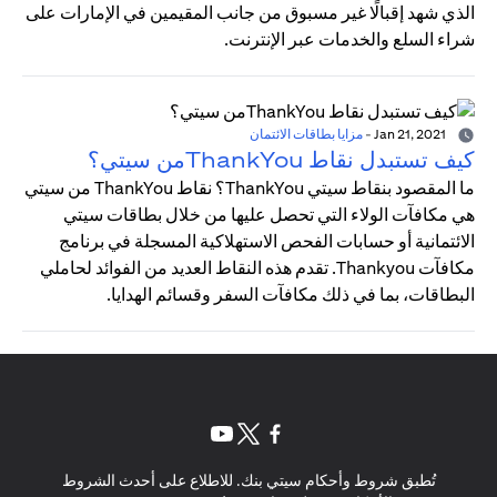
الذي شهد إقبالًا غير مسبوق من جانب المقيمين في الإمارات على
شراء السلع والخدمات عبر الإنترنت.
Jan 21, 2021
-
مزايا بطاقات الائتمان
كيف تستبدل نقاط ThankYouمن سيتي؟
ما المقصود بنقاط سيتي ThankYou؟ نقاط ThankYou من سيتي
هي مكافآت الولاء التي تحصل عليها من خلال بطاقات سيتي
الائتمانية أو حسابات الفحص الاستهلاكية المسجلة في برنامج
مكافآت Thankyou. تقدم هذه النقاط العديد من الفوائد لحاملي
البطاقات، بما في ذلك مكافآت السفر وقسائم الهدايا.
opens in a new tab
opens in a new tab
opens in a new tab
تُطبق شروط وأحكام سيتي بنك. للاطلاع على أحدث الشروط