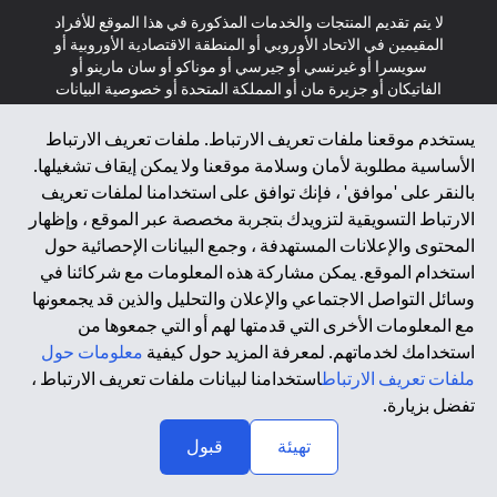
لا يتم تقديم المنتجات والخدمات المذكورة في هذا الموقع للأفراد
المقيمين في الاتحاد الأوروبي أو المنطقة الاقتصادية الأوروبية أو
سويسرا أو غيرنسي أو جيرسي أو موناكو أو سان مارينو أو
الفاتيكان أو جزيرة مان أو المملكة المتحدة أو خصوصية البيانات
(لائحة حماية البيانات العامة \ قانون حماية البيانات الشخصية
العامة \ قانون خصوصية نيوزيلندا). المحتوى الموجود في هذه
يستخدم موقعنا ملفات تعريف الارتباط. ملفات تعريف الارتباط
الصفحة ليس ولا ينبغي تفسيره على أنه عرض أو دعوة أو دعوة
الأساسية مطلوبة لأمان وسلامة موقعنا ولا يمكن إيقاف تشغيلها.
لشراء أو بيع أي من المنتجات والخدمات المذكورة هنا لمثل هؤلاء
بالنقر على 'موافق' ، فإنك توافق على استخدامنا لملفات تعريف
الأفراد.
الارتباط التسويقية لتزويدك بتجربة مخصصة عبر الموقع ، وإظهار
المحتوى والإعلانات المستهدفة ، وجمع البيانات الإحصائية حول
*GDPR – اللائحة العامة لحماية البيانات؛ * LGPD – Lei Geral de
Proteção de Dados Pessoais ; *NZPA – قانون الخصوصية
استخدام الموقع. يمكن مشاركة هذه المعلومات مع شركائنا في
النيوزيلندي
وسائل التواصل الاجتماعي والإعلان والتحليل والذين قد يجمعونها
مع المعلومات الأخرى التي قدمتها لهم أو التي جمعوها من
استخدامك لخدماتهم. لمعرفة المزيد حول كيفية
معلومات حول
2025 citibank.ae
ملفات تعريف الارتباط
استخدامنا لبيانات ملفات تعريف الارتباط ،
تفضل بزيارة.
↑
تهيئة
قبول