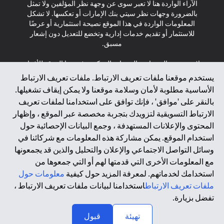
الآراء الواردة هنا لا تعبر سوى عن وجهة نظر المؤلفين ولا تمثل
بالضرورة وجهات نظر سيتي بنك الإمارات أو تعكسها. لا تشكل
المعلومات الواردة في هذا الموقع نصيحة استثمارية أو عرضًا
للاستثمار أو تقديم خدمات إدارية وتخضع للتعديل دون إشعار
مسبق.
لا يتم تقديم المنتجات والخدمات المذكورة في هذا الموقع للأفراد
المقيمين في الاتحاد الأوروبي أو المنطقة الاقتصادية الأوروبية أو
يستخدم موقعنا ملفات تعريف الارتباط. ملفات تعريف الارتباط
سويسرا أو غيرنسي أو جيرسي أو موناكو أو سان مارينو أو
الأساسية مطلوبة لأمان وسلامة موقعنا ولا يمكن إيقاف تشغيلها.
الفاتيكان أو جزيرة مان أو المملكة المتحدة أو خصوصية البيانات
بالنقر على 'موافق' ، فإنك توافق على استخدامنا لملفات تعريف
(لائحة حماية البيانات العامة \ قانون حماية البيانات الشخصية
الارتباط التسويقية لتزويدك بتجربة مخصصة عبر الموقع ، وإظهار
العامة \ قانون خصوصية نيوزيلندا). المحتوى الموجود في هذه
الصفحة ليس ولا ينبغي تفسيره على أنه عرض أو دعوة أو دعوة
المحتوى والإعلانات المستهدفة ، وجمع البيانات الإحصائية حول
لشراء أو بيع أي من المنتجات والخدمات المذكورة هنا لمثل هؤلاء
استخدام الموقع. يمكن مشاركة هذه المعلومات مع شركائنا في
الأفراد.
وسائل التواصل الاجتماعي والإعلان والتحليل والذين قد يجمعونها
مع المعلومات الأخرى التي قدمتها لهم أو التي جمعوها من
*GDPR – اللائحة العامة لحماية البيانات؛ * LGPD – Lei Geral de
استخدامك لخدماتهم. لمعرفة المزيد حول كيفية
معلومات حول
Proteção de Dados Pessoais ; *NZPA – قانون الخصوصية
النيوزيلندي
ملفات تعريف الارتباط
استخدامنا لبيانات ملفات تعريف الارتباط ،
تفضل بزيارة.
↑
2025 citibank.ae
تهيئة
قبول