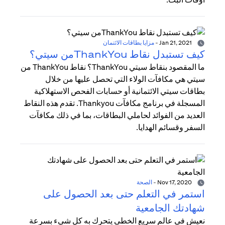
Jan 21, 2021
-
مزايا بطاقات الائتمان
كيف تستبدل نقاط ThankYouمن سيتي؟
ما المقصود بنقاط سيتي ThankYou؟ نقاط ThankYou من
سيتي هي مكافآت الولاء التي تحصل عليها من خلال
بطاقات سيتي الائتمانية أو حسابات الفحص الاستهلاكية
المسجلة في برنامج مكافآت Thankyou. تقدم هذه النقاط
العديد من الفوائد لحاملي البطاقات، بما في ذلك مكافآت
السفر وقسائم الهدايا.
Nov 17, 2020
-
الصحة
استمر في التعلم حتى بعد الحصول على
شهادتك الجامعية
نعيش في عالم سريع الخطى يتحرك به كل شيء بسرعة