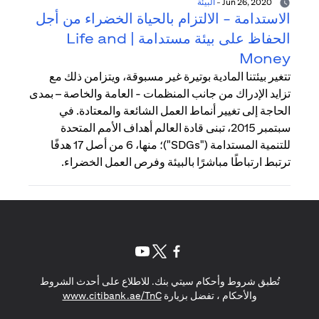
Jun 26, 2020
-
البيئة
الاستدامة - الالتزام بالحياة الخضراء من أجل
الحفاظ على بيئة مستدامة | Life and
Money
تتغير بيئتنا المادية بوتيرة غير مسبوقة، ويتزامن ذلك مع
تزايد الإدراك من جانب المنظمات - العامة والخاصة – بمدى
الحاجة إلى تغيير أنماط العمل الشائعة والمعتادة. في
سبتمبر 2015، تبنى قادة العالم أهداف الأمم المتحدة
للتنمية المستدامة ("SDGs")؛ منها، 6 من أصل 17 هدفًا
ترتبط ارتباطًا مباشرًا بالبيئة وفرص العمل الخضراء.
(opens in a new tab)
(opens in a new tab)
(opens in a new tab)
تُطبق شروط وأحكام سيتي بنك. للاطلاع على أحدث الشروط
(opens in a new tab)
والأحكام ، تفضل بزيارة
www.citibank.ae/TnC