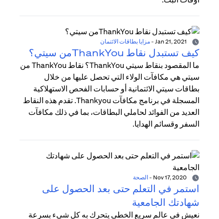
Jan 21, 2021
-
مزايا بطاقات الائتمان
كيف تستبدل نقاط ThankYouمن سيتي؟
ما المقصود بنقاط سيتي ThankYou؟ نقاط ThankYou من
سيتي هي مكافآت الولاء التي تحصل عليها من خلال
بطاقات سيتي الائتمانية أو حسابات الفحص الاستهلاكية
المسجلة في برنامج مكافآت Thankyou. تقدم هذه النقاط
العديد من الفوائد لحاملي البطاقات، بما في ذلك مكافآت
السفر وقسائم الهدايا.
Nov 17, 2020
-
الصحة
استمر في التعلم حتى بعد الحصول على
شهادتك الجامعية
نعيش في عالم سريع الخطى يتحرك به كل شيء بسرعة