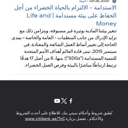
Jun 26, 2020
-
البيئة
الاستدامة - الالتزام بالحياة الخضراء من أجل
الحفاظ على بيئة مستدامة | Life and
Money
تتغير بيئتنا المادية بوتيرة غير مسبوقة، ويتزامن ذلك مع
تزايد الإدراك من جانب المنظمات - العامة والخاصة – بمدى
الحاجة إلى تغيير أنماط العمل الشائعة والمعتادة. في
سبتمبر 2015، تبنى قادة العالم أهداف الأمم المتحدة
للتنمية المستدامة ("SDGs")؛ منها، 6 من أصل 17 هدفًا
ترتبط ارتباطًا مباشرًا بالبيئة وفرص العمل الخضراء.
opens in a new tab
opens in a new tab
opens in a new tab
تُطبق شروط وأحكام سيتي بنك. للاطلاع على أحدث الشروط
s in a new tab
والأحكام ، تفضل بزيارة
www.citibank.ae/TnC