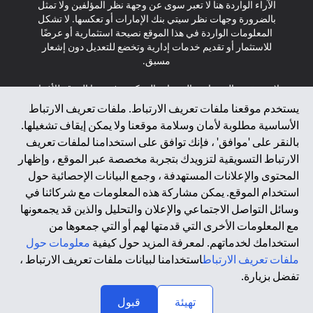
الآراء الواردة هنا لا تعبر سوى عن وجهة نظر المؤلفين ولا تمثل
بالضرورة وجهات نظر سيتي بنك الإمارات أو تعكسها. لا تشكل
المعلومات الواردة في هذا الموقع نصيحة استثمارية أو عرضًا
للاستثمار أو تقديم خدمات إدارية وتخضع للتعديل دون إشعار
مسبق.
لا يتم تقديم المنتجات والخدمات المذكورة في هذا الموقع للأفراد
المقيمين في الاتحاد الأوروبي أو المنطقة الاقتصادية الأوروبية أو
يستخدم موقعنا ملفات تعريف الارتباط. ملفات تعريف الارتباط
سويسرا أو غيرنسي أو جيرسي أو موناكو أو سان مارينو أو
الأساسية مطلوبة لأمان وسلامة موقعنا ولا يمكن إيقاف تشغيلها.
الفاتيكان أو جزيرة مان أو المملكة المتحدة أو خصوصية البيانات
بالنقر على 'موافق' ، فإنك توافق على استخدامنا لملفات تعريف
(لائحة حماية البيانات العامة \ قانون حماية البيانات الشخصية
الارتباط التسويقية لتزويدك بتجربة مخصصة عبر الموقع ، وإظهار
العامة \ قانون خصوصية نيوزيلندا). المحتوى الموجود في هذه
الصفحة ليس ولا ينبغي تفسيره على أنه عرض أو دعوة أو دعوة
المحتوى والإعلانات المستهدفة ، وجمع البيانات الإحصائية حول
لشراء أو بيع أي من المنتجات والخدمات المذكورة هنا لمثل هؤلاء
استخدام الموقع. يمكن مشاركة هذه المعلومات مع شركائنا في
الأفراد.
وسائل التواصل الاجتماعي والإعلان والتحليل والذين قد يجمعونها
مع المعلومات الأخرى التي قدمتها لهم أو التي جمعوها من
*GDPR – اللائحة العامة لحماية البيانات؛ * LGPD – Lei Geral de
استخدامك لخدماتهم. لمعرفة المزيد حول كيفية
معلومات حول
Proteção de Dados Pessoais ; *NZPA – قانون الخصوصية
النيوزيلندي
ملفات تعريف الارتباط
استخدامنا لبيانات ملفات تعريف الارتباط ،
تفضل بزيارة.
↑
2025 citibank.ae
تهيئة
قبول