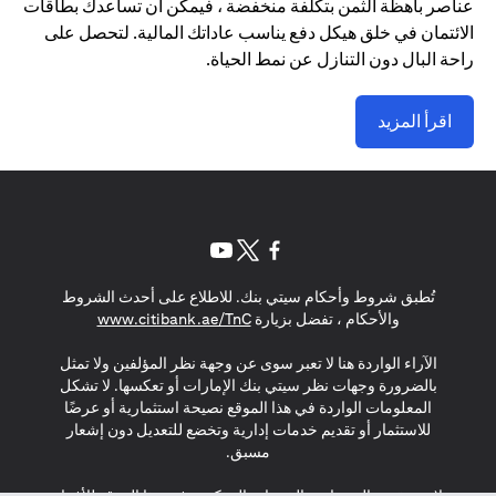
عناصر باهظة الثمن بتكلفة منخفضة ، فيمكن أن تساعدك بطاقات
الائتمان في خلق هيكل دفع يناسب عاداتك المالية. لتحصل على
راحة البال دون التنازل عن نمط الحياة.
اقرأ المزيد
(opens in a new tab)
(opens in a new tab)
(opens in a new tab)
تُطبق شروط وأحكام سيتي بنك. للاطلاع على أحدث الشروط
(opens in a new tab)
والأحكام ، تفضل بزيارة
www.citibank.ae/TnC
الآراء الواردة هنا لا تعبر سوى عن وجهة نظر المؤلفين ولا تمثل
بالضرورة وجهات نظر سيتي بنك الإمارات أو تعكسها. لا تشكل
المعلومات الواردة في هذا الموقع نصيحة استثمارية أو عرضًا
للاستثمار أو تقديم خدمات إدارية وتخضع للتعديل دون إشعار
مسبق.