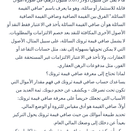
قابلة للاستثمار أو سائلة، وهو ما يعرف باسم "صافي القيمة
السائلة." الفرق بين القيمة الصافية وصافي القيمة الصافية
السائلة هو أن صافي القيمة السائلة يأخذ في الاعتبار فقط النقد أو
الأصول الأخرى المكافئة للنقد بعد خصم الالتزامات والمطلوبات.
لا يشمل صافي قيمة ثروتك السائلة، على سبيل المثال، الأصول
التي لا يمكن تحويلها بسهولة إلى نقد، مثل حسابات التقاعد أو
العقارات، ولا تأخذ في الاعتبار الالتزامات غير المستحقة على
الفور، مثل مدفوعات الرهن العقاري.
لماذا تحتاج إلى معرفة صافي قيمة ثروتك؟
يساعدك حساب صافي قيمة ثروتك في فهم مقدار الأموال التي
تكون تحت تصرفك - ويكشف عن حجم ديونك. ثمة العديد من
الأسباب التي تجعلك حريصاً على معرفة صافي قيمة ثروتك:
أولاً، صافي القيمة هو أدق مقياس للثروة أو الوضع المالي.
تحديد طبيعة أموالك من حيث صافي قيمة ثروتك يحول التركيز
بعيداً عن دخلك إلى وضعك المالي العام.
يمكن أن يكشف حساب صافي قيمة ثروتك عن مشاكل لم تكن