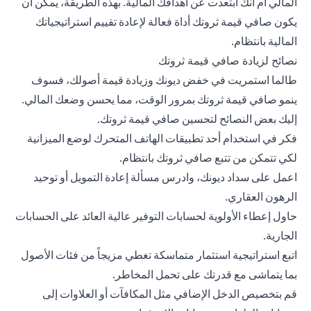
المالي أم أنك ابتعدت عن أهدافك المالية. بهذه الطريقة، يمكن أن
يكون صافي قيمة ثروتك أداة فعالة لإعادة تقييم استراتيجياتك
المالية بانتظام.
نصائح لزيادة صافي قيمة ثروتك
طالما استمريت في خفض ديونك وزيادة قيمة أصولك، فسوف
ينمو صافي قيمة ثروتك بمرور الوقت، مما يحسن وضعك المالي.
إليك بعض النصائح لتحسين صافي قيمة ثروتك.
فكر في استخدام أحد تطبيقات الهاتف المتحرك لوضع الميزانية
لكي تتمكن من تتبع صافي ثروتك بانتظام.
اعمل على سداد ديونك، وادرس مسألة إعادة التمويل أو توحيد
الرهون العقاري.
حاول إعطاء الأولوية لحسابات التوفير عالية العائد على الحسابات
الجارية.
اتبع استراتيجية استثمار متماسكة تغطي مزيجاً من فئات الأصول
بما يتماشى مع قدرتك على تحمل المخاطر.
قم بتخصيص الدخل الإضافي مثل المكافآت أو العلاوات إلى