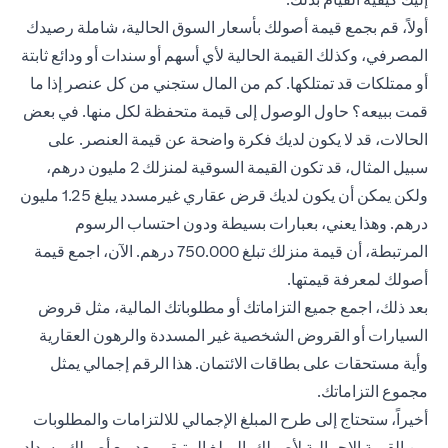
أولاً، قم بجمع قيمة أصولك بأسعار السوق الحالية، شاملة رصيدك
المصرفي، وكذلك القيمة الحالية لأي أسهم أو سندات أو ودائع ثابتة
أو ممتلكات قد تمتلكها. كم من المال ستجني من كل عنصر إذا ما
قمت ببيعه؟ حاول الوصول إلى قيمة متحفظة لكل منها. في بعض
الحالات، قد لا يكون لديك فكرة واضحة عن قيمة العنصر. على
سبيل المثال، قد تكون القيمة السوقية لمنزلك 2 مليون درهم،
ولكن يمكن أن يكون لديك قرض عقاري غيرمسدد يبلغ 1.25 مليون
درهم. وهذا يعني، بعبارات بسيطة ودون احتساب الرسوم
المرتبطة، أن قيمة منزلك تبلغ 750.000 درهم. الآن، اجمع قيمة
أصولك لمعرفة قيمتها.
بعد ذلك، اجمع جميع التزاماتك أو مطلوباتك المالية، مثل قروض
السيارات أو القروض الشخصية غير المسددة والرهون العقارية
وأية مستحقات على بطاقات الائتمان. هذا الرقم إجمالي يمثل
مجموع التزاماتك.
أخيراً، ستحتاج إلى طرح المبلغ الإجمالي للالتزامات والمطلوبات
من القيمة الإجمالية لأصولك. المبلغ المتبقي بعد بيع أصولك وسداد