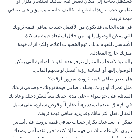
فستظل بحاجة إلى مكان تعيش فيه. يمكنك استئجار منزل أو
تقليص حجمه، وهذا بالطبع له تكاليف خاصة، مما يؤثر على صافي
قيمة ثروتك.
في هذه الحالة، قد يكون من الأفضل حساب صافي قيمة ثروتك
التي يمكن الوصول إليها، من خلال استبعاد قيمة مسكنك
الأساسي. للقيام بذلك، اتبع الخطوات أعلاه، ولكن اترك قيمة
منزلك خارج المعادلة.
بالنسبة لأصحاب المنازل، توفر هذه القيمة الصافية التي يمكن
الوصول إليها أو السائلة رؤية أفضل لوضعهم المالي.
هل يتغير صافي قيمة ثروتك بمرور الوقت؟
مثل عمرك أو وزنك، يختلف صافي قيمة ثروتك - وصافي ثروتك
السائلة على حدٍ سواء - على مدى حياتك تبعاً لتغيّر دخلك وعاداتك
في الإنفاق. عندما تسدد رهناً عقارياً أو قرض سيارة، على سبيل
المثال، تقل التزاماتك وقد يزيد صافي قيمة ثروتك.
يمكن أن يساعدك تكرار حساب صافي قيمة ثروتك على أساس
دوري، كل عام مثلاً، في فهم ما إذا كنت تحرز تقدماً في وضعك