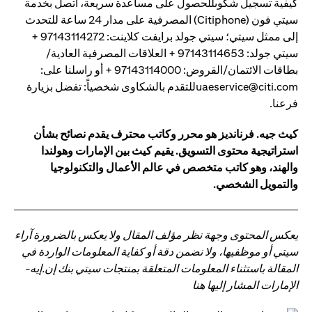
كيفية تسجيل شكوىللحصول على مساعدة سريعة، اتصل بخدمة
سيتي فون (Citiphone) المصرفية على مدار 24 ساعة للتحدث
إلى ممثل سيتي؛ سيتي جولد برايفت كلاينت: 97143114272 +
سيتي جولد: 97143114653 + العلاقات المصرفية العادية/
بطاقات الائتمان/القروض: 97143114000 + أو راسلنا على:
uaeservice@citi.comللتقدم بالشكاوى شخصياً: تفضل بزيارة
فرعنا.
كيث جيه. فرنانديز هو محرر وكاتب محترف يقدم نصائح بشأن
استراتيجية محتوى التسويق. يقيم كيث بين الإمارات وهولندا
والهند، وهو كاتب متخصص في عالم الأعمال والتكنولوجيا
والتمويل الشخصي.
يعكس المحتوى وجهة نظر مؤلف المقال ولا يعكس بالضرورة آراء
سيتي أو موظفيها، ولا نضمن دقة أو كفاية المعلومات الواردة في
المقالة باستثناء المعلومات المتعلقة بمنتجات سيتي بنك إن.إيه-
الإمارات المشار إليها هنا