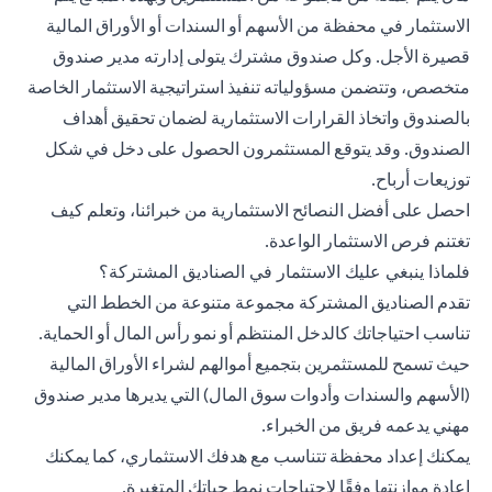
الاستثمار في محفظة من الأسهم أو السندات أو الأوراق المالية
قصيرة الأجل. وكل صندوق مشترك يتولى إدارته مدير صندوق
متخصص، وتتضمن مسؤولياته تنفيذ استراتيجية الاستثمار الخاصة
بالصندوق واتخاذ القرارات الاستثمارية لضمان تحقيق أهداف
الصندوق. وقد يتوقع المستثمرون الحصول على دخل في شكل
توزيعات أرباح.
احصل على أفضل النصائح الاستثمارية من
خبرائنا
، وتعلم كيف
تغتنم فرص الاستثمار الواعدة.
فلماذا ينبغي عليك الاستثمار في الصناديق المشتركة؟
تقدم الصناديق المشتركة مجموعة متنوعة من الخطط التي
تناسب احتياجاتك كالدخل المنتظم أو نمو رأس المال أو الحماية.
حيث تسمح للمستثمرين بتجميع أموالهم لشراء الأوراق المالية
(الأسهم والسندات وأدوات سوق المال) التي يديرها مدير صندوق
مهني يدعمه فريق من الخبراء.
يمكنك إعداد محفظة تتناسب مع هدفك الاستثماري، كما يمكنك
إعادة موازنتها وفقًا لاحتياجات نمط حياتك المتغيرة.