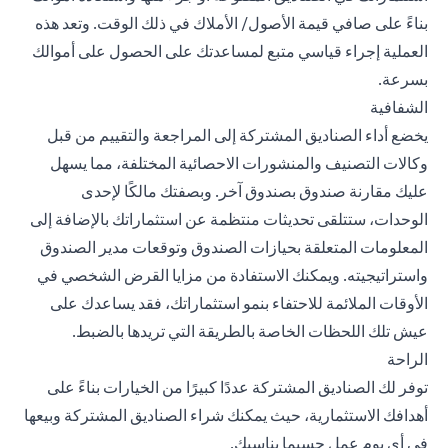
بناءً على صافي قيمة الأصول/ الأملاك في ذلك الوقت. وتعد هذه
العملية إجراء قياسي متبع لمساعدتك على الحصول على أموالك
بسرعة.
الشفافية
يخضع أداء الصناديق المشتركة إلى المراجعة والتقييم من قبل
وكالات التصنيف والمنشورات الاحصائية المختلفة، مما يسهل
عليك مقارنة صندوق بصندوق آخر. وبصفتك مالكًا لإحدى
الوحدات، ستتلقى تحديثات منتظمة عن
استثماراتك
بالإضافة إلى
المعلومات المتعلقة بحيازات الصندوق وتوقعات مدير الصندوق
واستراتيجيته. ويمكنك الاستفادة من مزايا القرض الشخصي في
الأوقات الملائمة للاحتفاء بنمو استثماراتك، فقد يساعدك على
عيش تلك اللحظات الخاصة بالطريقة التي تريدها بالضبط.
الراحة
توفر لك الصناديق المشتركة عددًا كبيرًا من الخيارات بناءً على
أهدافك الاستثمارية، حيث يمكنك شراء الصناديق المشتركة وبيعها
في أي يوم عمل حسبما يناسبك.