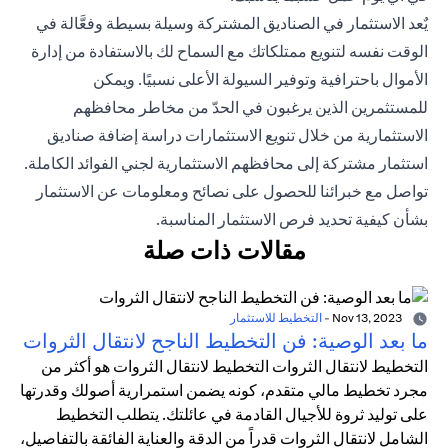
يٌعد الاستثمار في الصناديق المشتركة وسيلة بسيطة وفعَّالة في
الوقت نفسه لتنويع ممتلكاتك مع السماح لك بالاستفادة من إدارة
الأموال باحترافية وتوفير السيولة الأعلى نسبيًا. ويمكن
للمستثمرين الذين يرغبون في الحدّ من مخاطر محافظهم
الاستثمارية من خلال تنويع الاستثمارات دراسة إضافة صناديق
استثمار مشتركة إلى محافظهم الاستثمارية لجني الفوائد الكاملة.
تواصل مع خبرائنا للحصول على نصائح ومعلومات عن الاستثمار
بشأن كيفية تحديد فرص الاستثمار المناسبة.
مقالات ذات صلة
Nov 13, 2023
-
التخطيط للاستثمار
ما بعد الوصية: فن التخطيط الناجح لانتقال الثروات
التخطيط لانتقال الثروات التخطيط لانتقال الثروات هو أكثر من
مجرد تخطيط مالي متقدم، كونه يضمن استمرارية أصولك وقدرتها
على توليد ثروة للأجيال القادمة في عائلتك. يتطلب التخطيط
الشامل لانتقال الثروات قدراً من الدقة والعناية الفائقة بالتفاصيل،