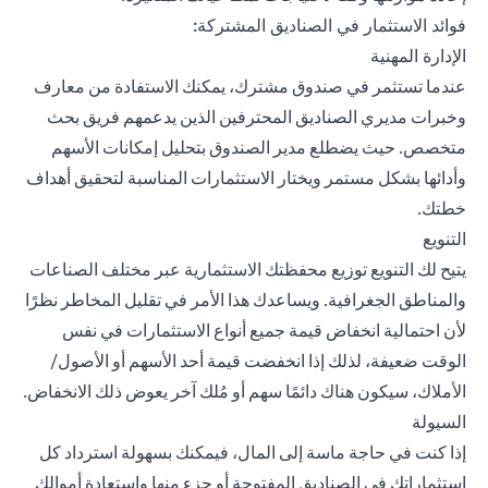
فوائد الاستثمار في الصناديق المشتركة:
الإدارة المهنية
عندما
تستثمر في صندوق مشترك
، يمكنك الاستفادة من معارف
وخبرات مديري الصناديق المحترفين الذين يدعمهم فريق بحث
متخصص. حيث يضطلع مدير الصندوق بتحليل إمكانات الأسهم
وأدائها بشكل مستمر ويختار الاستثمارات المناسبة لتحقيق أهداف
خطتك.
التنويع
يتيح لك التنويع توزيع محفظتك الاستثمارية عبر مختلف الصناعات
والمناطق الجغرافية. ويساعدك هذا الأمر في تقليل المخاطر نظرًا
لأن احتمالية انخفاض قيمة جميع أنواع الاستثمارات في نفس
الوقت ضعيفة، لذلك إذا انخفضت قيمة أحد الأسهم أو الأصول/
الأملاك، سيكون هناك دائمًا سهم أو مُلك آخر يعوض ذلك الانخفاض.
السيولة
إذا كنت في حاجة ماسة إلى المال، فيمكنك بسهولة استرداد كل
استثماراتك في الصناديق المفتوحة أو جزء منها واستعادة أموالك