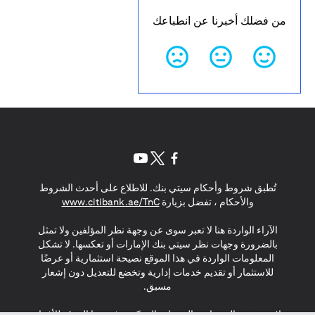
من فضلك أخبرنا عن انطباعك
(opens in a new tab)
(opens in a new tab)
(opens in a new tab)
تُطبق شروط وأحكام سيتي بنك. للاطلاع على أحدث الشروط
(opens in a new tab)
والأحكام ، تفضل بزيارة
www.citibank.ae/TnC
الآراء الواردة هنا لا تعبر سوى عن وجهة نظر المؤلفين ولا تمثل
بالضرورة وجهات نظر سيتي بنك الإمارات أو تعكسها. لا تشكل
المعلومات الواردة في هذا الموقع نصيحة استثمارية أو عرضًا
للاستثمار أو تقديم خدمات إدارية وتخضع للتعديل دون إشعار
مسبق.
لا يتم تقديم المنتجات والخدمات المذكورة في هذا الموقع للأفراد