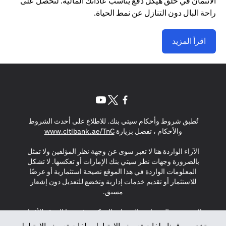
الائتمان في خلق هيكل دفع يناسب عاداتك المالية. لتحصل على
راحة البال دون التنازل عن نمط الحياة.
اقرأ المزيد
(opens in a new tab)
(opens in a new tab)
(opens in a new tab)
تُطبق شروط وأحكام سيتي بنك. للاطلاع على أحدث الشروط
(opens in a new tab)
والأحكام ، تفضل بزيارة
www.citibank.ae/TnC
الآراء الواردة هنا لا تعبر سوى عن وجهة نظر المؤلفين ولا تمثل
بالضرورة وجهات نظر سيتي بنك الإمارات أو تعكسها. لا تشكل
المعلومات الواردة في هذا الموقع نصيحة استثمارية أو عرضًا
للاستثمار أو تقديم خدمات إدارية وتخضع للتعديل دون إشعار
مسبق.
لا يتم تقديم المنتجات والخدمات المذكورة في هذا الموقع للأفراد
المقيمين في الاتحاد الأوروبي أو المنطقة الاقتصادية الأوروبية أو