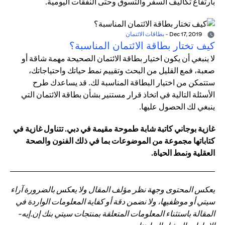
بارتفاع تكاليف السفر والتسوق وحتى النفقات اليومية.
Dec 17, 2019
-
بطاقات الائتمان
كيف تختار بطاقة الائتمان المناسبة؟
لا ينبغي أن يكون اختيار بطاقة الائتمان الصحيحة مهمة شاقة أو
صعبة، فمع القليل من البحث وتقييم نمط حياتك واحتياجاتك،
ستتمكن من اختيار البطاقة المناسبة لك. قد يساعدك طرح
الأسئلة التالية في اتخاذ قرار مستنير بشأن بطاقة الائتمان التي
ينبغي لك الحصول عليها.
غازية بوجاني كاتبة شابة طموحة مقيمة في دبي. تتناول غازية في
كتاباتها مجموعة من الموضوعات بما في ذلك الفنون والصحة
العقلية ونمط الحياة.
يعكس المحتوى وجهة نظر مؤلف المقال ولا يعكس بالضرورة آراء
سيتي أو موظفيها، ولا نضمن دقة أو كفاية المعلومات الواردة في
المقالة باستثناء المعلومات المتعلقة بمنتجات سيتي بنك إن.إيه-