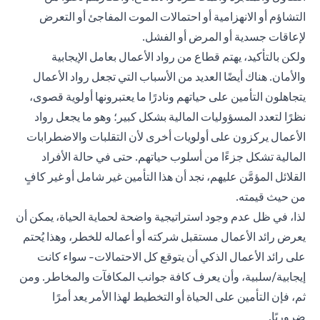
التشاؤم أو الانهزامية أو احتمالات الموت المفاجئ أو التعرض
لإعاقات جسدية أو المرض أو الفشل.
ولكن بالتأكيد، يهتم قطاع من رواد الأعمال بعامل الإيجابية
والأمان. هناك أيضًا العديد من الأسباب التي تجعل رواد الأعمال
يتجاهلون التأمين على حياتهم ونادرًا ما يعتبرونها أولوية قصوى،
نظرًا لتعدد المسؤوليات المالية بشكل كبير؛ وهو ما يجعل رواد
الأعمال يركزون على أولويات أخرى لأن التقلبات والاضطرابات
المالية تشكل جزءًا من أسلوب حياتهم. حتى في حالة الأفراد
القلائل المؤمَّن عليهم، نجد أن هذا التأمين غير شامل أو غير كافٍ
من حيث قيمته.
لذا، في ظل عدم وجود استراتيجية واضحة لحماية الحياة، يمكن أن
يعرض رائد الأعمال مستقبل شركته أو أعماله للخطر، وهذا يُحتم
على رائد الأعمال الذكي أن يتوقع كل الاحتمالات- سواء كانت
إيجابية/سلبية، وأن يعرف كافة جوانب المكافآت والمخاطر. ومن
ثم، فإن التأمين على الحياة أو التخطيط لهذا الأمر يعد أمرًا
ضروريًا.