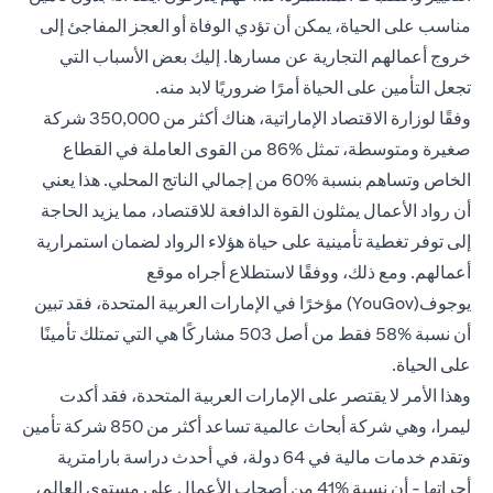
مناسب
على الحياة
، يمكن أن تؤدي الوفاة أو العجز المفاجئ إلى
خروج أعمالهم التجارية عن مسارها. إليك بعض الأسباب التي
تجعل التأمين على الحياة أمرًا ضروريًا لابد منه.
وفقًا لوزارة الاقتصاد الإماراتية، هناك أكثر من 350,000 شركة
صغيرة ومتوسطة، تمثل %86 من القوى العاملة في القطاع
الخاص وتساهم بنسبة %60 من إجمالي الناتج المحلي. هذا يعني
أن رواد الأعمال يمثلون القوة الدافعة للاقتصاد، مما يزيد الحاجة
إلى توفر تغطية تأمينية على حياة هؤلاء الرواد لضمان استمرارية
أعمالهم. ومع ذلك، ووفقًا لاستطلاع أجراه موقع
يوجوف(YouGov) مؤخرًا في الإمارات العربية المتحدة، فقد تبين
أن نسبة %58 فقط من أصل 503 مشاركًا هي التي تمتلك تأمينًا
على الحياة.
وهذا الأمر لا يقتصر على الإمارات العربية المتحدة، فقد أكدت
ليمرا، وهي شركة أبحاث عالمية تساعد أكثر من 850 شركة تأمين
وتقدم خدمات مالية في 64 دولة، في أحدث دراسة بارامترية
أجراتها - أن نسبة %41 من أصحاب الأعمال على مستوى العالم،