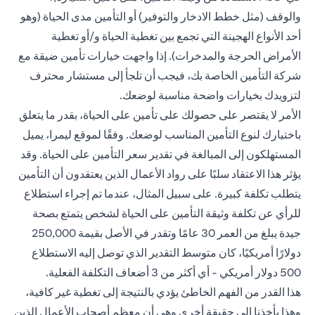
والوقف (مثل خطط الادخار والتوفير) أو التأمين مدى الحياة (وهو
أحد الأنواع الهجينة التي تجمع بين تغطية الحياة و/أو تغطية
الأمراض الحرجة والمدخرات). إذا واجهت خيارات تأمين ضيقة مع
شركة التأمين الخاصة بك، فيجب أن تلجأ إلى مستشار محترف
لتزويدك بخيارات واضحة مناسبة لوضعك.
الأمر لا يقتصر على حصولك على تأمين على الحياة، بقدر ما يتعلق
باختيارك لنوع التأمين المناسب لوضعك. وفقًا لموقع ليمرا، يميل
المستهلكون إلى المبالغة في تقدير سعر التأمين على الحياة. وقد
يؤثر هذا الاعتقاد سلبًا على رواد الأعمال الذين يعتقدون أن التأمين
يتطلب تكلفة كبيرة. على سبيل المثال، عندما تم إجراء استطلاع
للرأي عن تكلفة وثيقة التأمين على الحياة لشخص يتمتع بصحة
جيدة يبلغ من العمر 30 عامًا وتقدر في الأصل بقيمة 250,000
دولارًا أمريكيًا، كان متوسط التقدير الذي توصل إليه الاستطلاع
500 دولار أمريكي - أي أكثر من 3 أضعاف التكلفة الفعلية.
هذا القدر من الفهم الخاطئ يؤدي بالنتيجة إلى تغطية غير كافية،
وهذا يأخذنا إلى حقيقة أخرى وهي أن معظم أصحاب الأعمال الذين