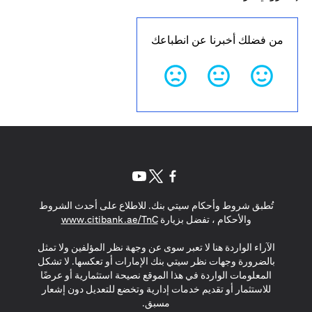
من فضلك أخبرنا عن انطباعك
opens in a new tab
opens in a new tab
opens in a new tab
تُطبق شروط وأحكام سيتي بنك. للاطلاع على أحدث الشروط
s in a new tab
والأحكام ، تفضل بزيارة
www.citibank.ae/TnC
الآراء الواردة هنا لا تعبر سوى عن وجهة نظر المؤلفين ولا تمثل
بالضرورة وجهات نظر سيتي بنك الإمارات أو تعكسها. لا تشكل
المعلومات الواردة في هذا الموقع نصيحة استثمارية أو عرضًا
للاستثمار أو تقديم خدمات إدارية وتخضع للتعديل دون إشعار
مسبق.