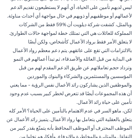
ليس لديهم تأمين على الحياة، أي أنهم لا يستطيعون تقديم الدعم
لأعمالهم أو موظفيهم أو ذويهم في حال مواجهة أي أحداث مناوئة.
وبالمثل، كشفت شركة ديلويت أن %59 فقط من الشركات
المملوكة للعائلات هي التي تمتلك خطة لمواجهة حالات الطوارئ.
لا يتعلق الأمر فقط برواد الأعمال كأشخاص، ولكن أيضًا
بالالتزامات التي تقع على عاتقهم. يتم دعم معظم رواد الأعمال
في البداية من قبل العائلة والأصدقاء، ثم تبدأ أعمالهم في النمو
وتزداد حجم تعاملاتهم عن طريق الدعم المقدم لهم من قبل
المؤسسين والمستثمرين والشركاء والبنوك والموردين
والموظفين الذين يشاركون رائد الأعمال نفس الرؤية - مما يعني
أن هذه المجموعات أيضًا قد تتعرض لخطر كبير بسبب عدم وجود
تأمين على حياة رائد الأعمال.
لكن، ماهو السر في عدم الاهتمام بالتأمين على الحياة؟ الأمر كله
يتعلق بالعقلية التي يتعامل بها رواد الأعمال. يتميز رائد الأعمال عن
الموظف المحترف أو الموظف المحافظ بأنه يتمتّع بقدر كبير من
التفاؤل والمثابرة والمخاطرة والاندفاع. وأفكارهم تخلوا من