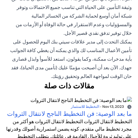
وثيقة التأمين على الحياة التي تناسب جميع الاحتمالات وتوفر
شبكة أمان أوسع لحماية الشركة من الخسائر المالية
والمسؤوليات وعدم الاستقرار في حالة الوفاة أو الأزمات من
خلال توفير تدفق نقدي قصير الأجل.
يمكنك التحدث إلى
مدير علاقات
سيتي بنك اليوم للحصول على
تأمين الأعمال المناسب لك والذي يمكنه أن يغطي كافة الجوانب
بأية مدخرات ممكنة، وكما يقولون، استعد للأسوأ وابذل قصارى
جهدك. الآن بعد أن أصبحت مؤمنًا عليك (تأمين مدى الحياة)، فقد
حان الوقت لمواجهة العالم وتحقيق رؤيتك.
مقالات ذات صلة
Nov 13, 2023
-
التخطيط للاستثمار
ما بعد الوصية: فن التخطيط الناجح لانتقال الثروات
التخطيط لانتقال الثروات التخطيط لانتقال الثروات هو أكثر من
مجرد تخطيط مالي متقدم، كونه يضمن استمرارية أصولك وقدرتها
على توليد ثروة للأجيال القادمة في عائلتك. يتطلب التخطيط