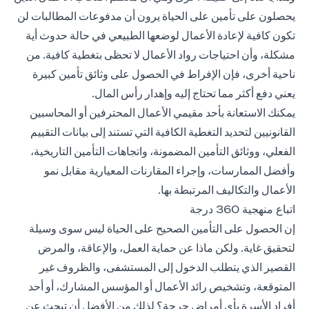
يحصلون على تأمين على الحياة يرون أن مدفوعات المطالبات لن
تكون كافية لإعادة الأعمال لوضعها الطبيعي في حالة حدوث أية
مشكلة، وأن احتياجات رواد الأعمال لا تحظى بتغطية كافية. من
ناحية أخرى، فإن الإفراط في الحصول على وثائق تأمين كبيرة
يعني دفع أكثر مما تحتاج إليه وإهدار رأس المال.
يمكنك الاستعانة بأحد مقيمي الأعمال المحترفين أو المحاسبين
القانونيين لتحديد التغطية الكافية التي تستند إلى بيانات التقييم
الفعلي، ووثائق التأمين المضمونة، واتجاهات التأمين التاريخية،
وأفضل الممارسات، وإجراء المقارنات المعيارية مقابل نمو
الأعمال والتكاليف المرتبطة بها.
اتباع منهجية 360 درجة
إن الحصول على التأمين الصحيح على الحياة ليس سوى وسيلة
لتحقيق غاية. ولكن ماذا عن حماية العمل، والإعاقة، والمرض
القصير الذي يتطلب الدخول إلى المستشفى، والظروف غير
المتوقعة، وتشخيص رائد الأعمال أو المؤسس المشارك، أو أحد
أفراد الأسرة بأي أمراض حرجة؟ لذلك من الأفضل أن تبحث عن