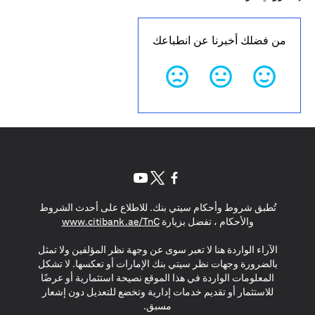
من فضلك أخبرنا عن انطباعك
(opens in a new tab)
(opens in a new tab)
(opens in a new tab)
تُطبق شروط وأحكام سيتي بنك. للاطلاع على أحدث الشروط
(opens in a new tab)
والأحكام ، تفضل بزيارة
www.citibank.ae/TnC
الآراء الواردة هنا لا تعبر سوى عن وجهة نظر المؤلفين ولا تمثل
بالضرورة وجهات نظر سيتي بنك الإمارات أو تعكسها. لا تشكل
المعلومات الواردة في هذا الموقع نصيحة استثمارية أو عرضًا
للاستثمار أو تقديم خدمات إدارية وتخضع للتعديل دون إشعار
مسبق.