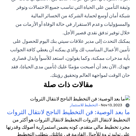
وثيقة التأمين على الحياة التي تناسب جميع الاحتمالات وتوفر
شبكة أمان أوسع لحماية الشركة من الخسائر المالية
والمسؤوليات وعدم الاستقرار في حالة الوفاة أو الأزمات من
خلال توفير تدفق نقدي قصير الأجل.
يمكنك التحدث إلى
مدير علاقات
سيتي بنك اليوم للحصول على
تأمين الأعمال المناسب لك والذي يمكنه أن يغطي كافة الجوانب
بأية مدخرات ممكنة، وكما يقولون، استعد للأسوأ وابذل قصارى
جهدك. الآن بعد أن أصبحت مؤمنًا عليك (تأمين مدى الحياة)، فقد
حان الوقت لمواجهة العالم وتحقيق رؤيتك.
مقالات ذات صلة
Nov 13, 2023
-
التخطيط للاستثمار
ما بعد الوصية: فن التخطيط الناجح لانتقال الثروات
التخطيط لانتقال الثروات التخطيط لانتقال الثروات هو أكثر من
مجرد تخطيط مالي متقدم، كونه يضمن استمرارية أصولك وقدرتها
على توليد ثروة للأجيال القادمة في عائلتك. يتطلب التخطيط