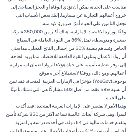
مناسب
على الحياة
، يمكن أن تؤدي الوفاة أو العجز المفاجئ إلى
خروج أعمالهم التجارية عن مسارها. إليك بعض الأسباب التي
تجعل التأمين على الحياة أمرًا ضروريًا لابد منه.
وفقًا لوزارة الاقتصاد الإماراتية، هناك أكثر من 350,000 شركة
صغيرة ومتوسطة، تمثل %86 من القوى العاملة في القطاع
الخاص وتساهم بنسبة %60 من إجمالي الناتج المحلي. هذا يعني
أن رواد الأعمال يمثلون القوة الدافعة للاقتصاد، مما يزيد الحاجة
إلى توفر تغطية تأمينية على حياة هؤلاء الرواد لضمان استمرارية
أعمالهم. ومع ذلك، ووفقًا لاستطلاع أجراه موقع
يوجوف(YouGov) مؤخرًا في الإمارات العربية المتحدة، فقد تبين
أن نسبة %58 فقط من أصل 503 مشاركًا هي التي تمتلك تأمينًا
على الحياة.
وهذا الأمر لا يقتصر على الإمارات العربية المتحدة، فقد أكدت
ليمرا، وهي شركة أبحاث عالمية تساعد أكثر من 850 شركة تأمين
وتقدم خدمات مالية في 64 دولة، في أحدث دراسة بارامترية
أجراتها - أن نسبة %41 من أصحاب الأعمال على مستوى العالم،