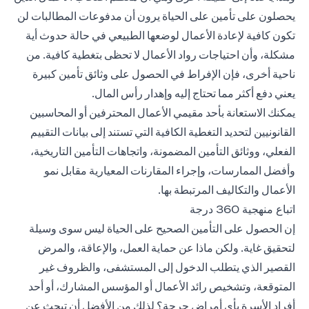
يحصلون على تأمين على الحياة يرون أن مدفوعات المطالبات لن
تكون كافية لإعادة الأعمال لوضعها الطبيعي في حالة حدوث أية
مشكلة، وأن احتياجات رواد الأعمال لا تحظى بتغطية كافية. من
ناحية أخرى، فإن الإفراط في الحصول على وثائق تأمين كبيرة
يعني دفع أكثر مما تحتاج إليه وإهدار رأس المال.
يمكنك الاستعانة بأحد مقيمي الأعمال المحترفين أو المحاسبين
القانونيين لتحديد التغطية الكافية التي تستند إلى بيانات التقييم
الفعلي، ووثائق التأمين المضمونة، واتجاهات التأمين التاريخية،
وأفضل الممارسات، وإجراء المقارنات المعيارية مقابل نمو
الأعمال والتكاليف المرتبطة بها.
اتباع منهجية 360 درجة
إن الحصول على التأمين الصحيح على الحياة ليس سوى وسيلة
لتحقيق غاية. ولكن ماذا عن حماية العمل، والإعاقة، والمرض
القصير الذي يتطلب الدخول إلى المستشفى، والظروف غير
المتوقعة، وتشخيص رائد الأعمال أو المؤسس المشارك، أو أحد
أفراد الأسرة بأي أمراض حرجة؟ لذلك من الأفضل أن تبحث عن