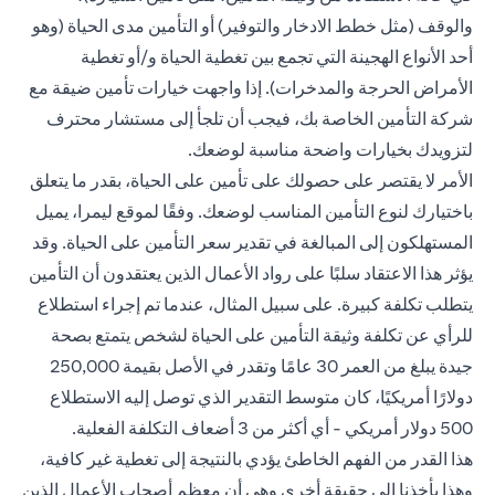
والوقف (مثل خطط الادخار والتوفير) أو التأمين مدى الحياة (وهو
أحد الأنواع الهجينة التي تجمع بين تغطية الحياة و/أو تغطية
الأمراض الحرجة والمدخرات). إذا واجهت خيارات تأمين ضيقة مع
شركة التأمين الخاصة بك، فيجب أن تلجأ إلى مستشار محترف
لتزويدك بخيارات واضحة مناسبة لوضعك.
الأمر لا يقتصر على حصولك على تأمين على الحياة، بقدر ما يتعلق
باختيارك لنوع التأمين المناسب لوضعك. وفقًا لموقع ليمرا، يميل
المستهلكون إلى المبالغة في تقدير سعر التأمين على الحياة. وقد
يؤثر هذا الاعتقاد سلبًا على رواد الأعمال الذين يعتقدون أن التأمين
يتطلب تكلفة كبيرة. على سبيل المثال، عندما تم إجراء استطلاع
للرأي عن تكلفة وثيقة التأمين على الحياة لشخص يتمتع بصحة
جيدة يبلغ من العمر 30 عامًا وتقدر في الأصل بقيمة 250,000
دولارًا أمريكيًا، كان متوسط التقدير الذي توصل إليه الاستطلاع
500 دولار أمريكي - أي أكثر من 3 أضعاف التكلفة الفعلية.
هذا القدر من الفهم الخاطئ يؤدي بالنتيجة إلى تغطية غير كافية،
وهذا يأخذنا إلى حقيقة أخرى وهي أن معظم أصحاب الأعمال الذين