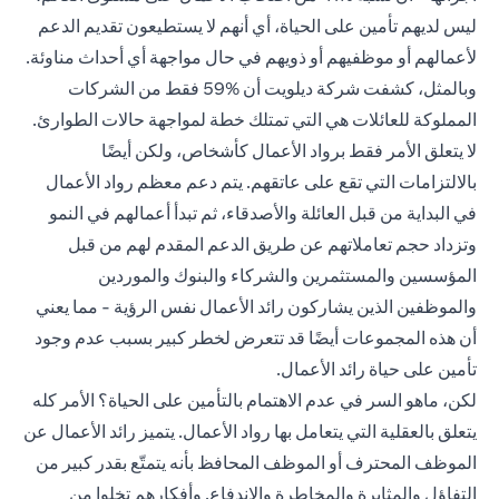
ليس لديهم تأمين على الحياة، أي أنهم لا يستطيعون تقديم الدعم
لأعمالهم أو موظفيهم أو ذويهم في حال مواجهة أي أحداث مناوئة.
وبالمثل، كشفت شركة ديلويت أن %59 فقط من الشركات
المملوكة للعائلات هي التي تمتلك خطة لمواجهة حالات الطوارئ.
لا يتعلق الأمر فقط برواد الأعمال كأشخاص، ولكن أيضًا
بالالتزامات التي تقع على عاتقهم. يتم دعم معظم رواد الأعمال
في البداية من قبل العائلة والأصدقاء، ثم تبدأ أعمالهم في النمو
وتزداد حجم تعاملاتهم عن طريق الدعم المقدم لهم من قبل
المؤسسين والمستثمرين والشركاء والبنوك والموردين
والموظفين الذين يشاركون رائد الأعمال نفس الرؤية - مما يعني
أن هذه المجموعات أيضًا قد تتعرض لخطر كبير بسبب عدم وجود
تأمين على حياة رائد الأعمال.
لكن، ماهو السر في عدم الاهتمام بالتأمين على الحياة؟ الأمر كله
يتعلق بالعقلية التي يتعامل بها رواد الأعمال. يتميز رائد الأعمال عن
الموظف المحترف أو الموظف المحافظ بأنه يتمتّع بقدر كبير من
التفاؤل والمثابرة والمخاطرة والاندفاع. وأفكارهم تخلوا من