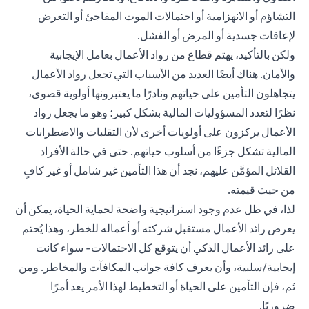
التشاؤم أو الانهزامية أو احتمالات الموت المفاجئ أو التعرض
لإعاقات جسدية أو المرض أو الفشل.
ولكن بالتأكيد، يهتم قطاع من رواد الأعمال بعامل الإيجابية
والأمان. هناك أيضًا العديد من الأسباب التي تجعل رواد الأعمال
يتجاهلون التأمين على حياتهم ونادرًا ما يعتبرونها أولوية قصوى،
نظرًا لتعدد المسؤوليات المالية بشكل كبير؛ وهو ما يجعل رواد
الأعمال يركزون على أولويات أخرى لأن التقلبات والاضطرابات
المالية تشكل جزءًا من أسلوب حياتهم. حتى في حالة الأفراد
القلائل المؤمَّن عليهم، نجد أن هذا التأمين غير شامل أو غير كافٍ
من حيث قيمته.
لذا، في ظل عدم وجود استراتيجية واضحة لحماية الحياة، يمكن أن
يعرض رائد الأعمال مستقبل شركته أو أعماله للخطر، وهذا يُحتم
على رائد الأعمال الذكي أن يتوقع كل الاحتمالات- سواء كانت
إيجابية/سلبية، وأن يعرف كافة جوانب المكافآت والمخاطر. ومن
ثم، فإن التأمين على الحياة أو التخطيط لهذا الأمر يعد أمرًا
ضروريًا.