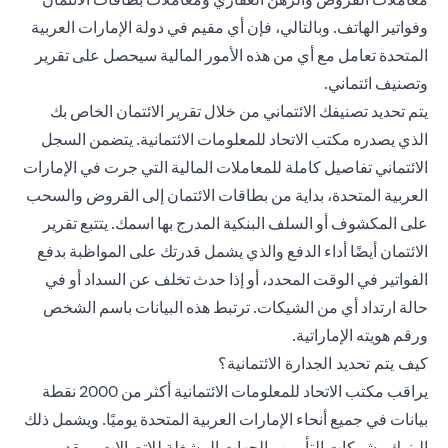
وفواتير الهاتف. وبالتالي، فإن أي مقيم في دولة الإمارات العربية
المتحدة تعامل مع أي من هذه الأمور المالية سيحصل على تقرير
وتصنيف ائتماني.
يتم تحديد تصنيفك الائتماني من خلال تقرير الائتمان الخاص بك
الذي يصدره مكتب الاتحاد للمعلومات الائتمانية. يتضمن السجل
الائتماني تفاصيل كاملة للمعاملات المالية التي جرت في الإمارات
العربية المتحدة، بداية من بطاقات الائتمان إلى القروض والسحب
على المكشوف أو السلف البنكية المدرج بها اسمك. يتتبع تقرير
الائتمان أيضًا أداء الدفع والذي يشمل قدرتك على المواظبة بدفع
الفواتير في الوقت المحدد، أو إذا حدث تخلف عن السداد أو في
حالة ارتداد أي من الشيكات. ترتبط هذه البيانات باسم الشخص
ورقم هويته الإماراتية.
كيف يتم تحديد الجدارة الائتمانية؟
يراقب مكتب الاتحاد للمعلومات الائتمانية أكثر من 2000 نقطة
بيانات في جميع أنحاء الإمارات العربية المتحدة يوميًا. ويشمل ذلك
البنوك وشركات التأمين والجهات المشغلة للاتصالات ومقدمي