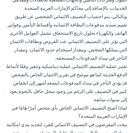
الخدمات، بالإضافة إلى محاكم الإمارات العربية المتحدة.
وبالتالي، يتم احتساب التصنيف الائتماني الشخصي عن طريق
تقييم تسديد مدفوعات البطاقة الائتمانية وأقساط التأمين وفواتير
الهاتف والكهرباء بحلول تاريخ الاستحقاق. تشمل العوامل الأخرى
التي تؤثر على التصنيف الائتماني عدد القروض وبطاقات الائتمان
التي يمتلكها الشخص، ومقدار استخدام حدود الائتمان، ومقدار
التأخر في سداد المدفوعات المستحقة.
تعتبر عملية التصنيف الائتماني عملية ديناميكية وتتغير وفقًا لأنماط
الدفع الحديثة كما هو موضح في تقرير الائتمان الخاص بالشخص.
قد يؤدي التأخر في سداد المدفوعات لبضعة أشهر إلى انخفاض
كبير في التصنيف على الرغم من وجود سجل حافل بالنجوم يعود
إلى سنوات سابقة.
لماذا أصبح التصنيف الائتماني الخاص بأي شخص أمرًا هامًا في
الإمارات العربية المتحدة؟
يبحث المقرضون في التصنيف الائتماني للفرد لتحديد مدى امكانية
سداد الديون- وبالتالي، تحديد المخاطر المحتملة. ومن ثم، يؤدي