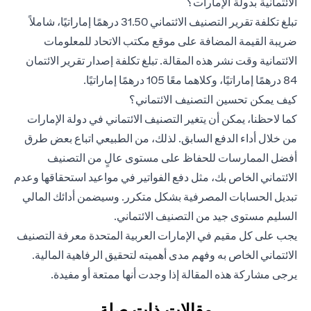
الائتمانية بدولة الإمارات؟
تبلغ تكلفة تقرير التصنيف الائتماني 31.50 درهمًا إماراتيًا، شاملاً
ضريبة القيمة المضافة على موقع مكتب الاتحاد للمعلومات
الائتمانية وقت نشر هذه المقالة. تبلغ تكلفة إصدار تقرير الائتمان
84 درهمًا إماراتيًا، وكلاهما معًا 105 درهمًا إماراتيًا.
كيف يمكن تحسين التصنيف الائتماني؟
كما لاحظنا، يمكن أن يتغير التصنيف الائتماني في دولة الإمارات
من خلال أداء الدفع السابق. لذلك، من الطبيعي اتباع بعض طرق
أفضل الممارسات للحفاظ على مستوى عالٍ من التصنيف
الائتماني الخاص بك، مثل دفع الفواتير في مواعيد استحقاقها وعدم
تبديل الحسابات المصرفية بشكل متكرر. وسيضمن أدائك المالي
السليم مستوى جيد من التصنيف الائتماني.
يجب على كل مقيم في الإمارات العربية المتحدة معرفة التصنيف
الائتماني الخاص به وفهم مدى أهميته لتحقيق الرفاهية المالية.
يرجى مشاركة هذه المقالة إذا وجدت أنها ممتعة أو مفيدة.
مقالات ذات صلة