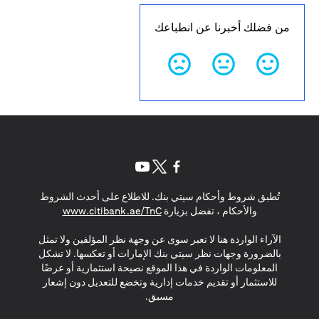
من فضلك أخبرنا عن انطباعك
opens in a new tab
opens in a new tab
opens in a new tab
تُطبق شروط وأحكام سيتي بنك. للاطلاع على أحدث الشروط
s in a new tab
والأحكام ، تفضل بزيارة
www.citibank.ae/TnC
الآراء الواردة هنا لا تعبر سوى عن وجهة نظر المؤلفين ولا تمثل
بالضرورة وجهات نظر سيتي بنك الإمارات أو تعكسها. لا تشكل
المعلومات الواردة في هذا الموقع نصيحة استثمارية أو عرضًا
للاستثمار أو تقديم خدمات إدارية وتخضع للتعديل دون إشعار
مسبق.