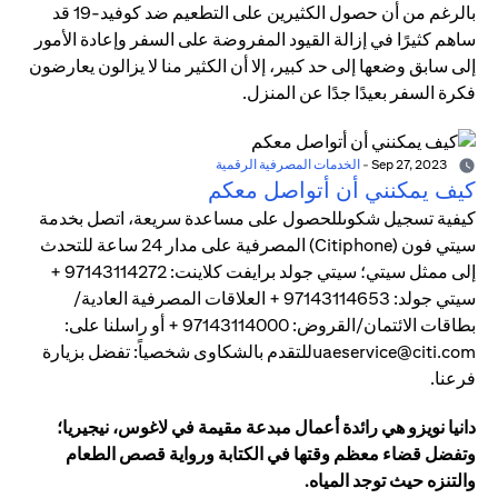
بالرغم من أن حصول الكثيرين على التطعيم ضد كوفيد-19 قد
ساهم كثيرًا في إزالة القيود المفروضة على السفر وإعادة الأمور
إلى سابق وضعها إلى حد كبير، إلا أن الكثير منا لا يزالون يعارضون
فكرة السفر بعيدًا جدًا عن المنزل.
Sep 27, 2023
-
الخدمات المصرفية الرقمية
كيف يمكنني أن أتواصل معكم
كيفية تسجيل شكوىللحصول على مساعدة سريعة، اتصل بخدمة
سيتي فون (Citiphone) المصرفية على مدار 24 ساعة للتحدث
إلى ممثل سيتي؛ سيتي جولد برايفت كلاينت: 97143114272 +
سيتي جولد: 97143114653 + العلاقات المصرفية العادية/
بطاقات الائتمان/القروض: 97143114000 + أو راسلنا على:
uaeservice@citi.comللتقدم بالشكاوى شخصياً: تفضل بزيارة
فرعنا.
دانيا نويزو هي رائدة أعمال مبدعة مقيمة في لاغوس، نيجيريا؛
وتفضل قضاء معظم وقتها في الكتابة ورواية قصص الطعام
والتنزه حيث توجد المياه.