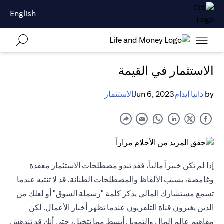
English
الاستثمار في القيمة
by
دانيا ايدام
Jun 6, 2023
الاستثمار
إذا لم تكن خبيراً مالياً، فقد تبدو مصطلحات الاستثمار معقدة
وغامضة، بسبب الألفاظ والمصطلحات الطنانة. قد لا تنتبه عندما
تسمع مستشارك المالي يذكر كلمة "رسملة السوق" أو لعلك من
الذين يغيرون قناة التلفزيون عندما تظهر أخبار الأعمال. لكن
مفاهيم عالم المال والتمويل أبسط مما تتخيل، حتى أنك قد تندهش