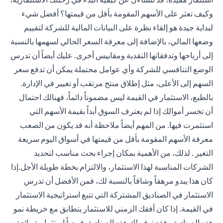
وكيف تعثر على الأسهم المقومة بأقل من قيمتها؟ أفضل شيء
لبداية جيدة هو إلقاء نظرة على البيانات المالية للشركة لتقييم
وضعها المالي، بالإضافة إلى معرفة السعر الحالي لسهمها بالنسبة
إلى أرباحها وتدفقاتها النقدية ومقاييس أخرى. عليك أيضاً أن تدرس
الوضع التنافسي للشركة وأي عوامل محتملة يمكن أن تدفع سعر
السهم إلى الأعلى، مثل إطلاق منتج مرتقب أو تغيير في الإدارة.
بالطبع، الاستثمار في القيمة ليس مضموناً دائماً، فهنالك احتمال
أن تخسر أموالك إذا لم يعترف السوق أبداً بقيمة الأسهم التي
استثمرت فيها. من المهم أيضاً ملاحظة أنه قد يكون من الصعب
معرفة الأسهم المقومة بأقل من قيمتها في أسواق اليوم سريعة
التغير . لذلك، من الأهمية بمكان إجراء بحث مناسب لتحديد
الشركات المناسبة لهذا الاستثمار، والالتزام بخطة طويلة الأجل.إذا
كان هذا يبدو مرهقاً وشاقاً بالنسبة لك، فمن الأفضل أن تدرس
الاستثمار في الصناديق المشتركة التي تتبع استراتيجية الاستثمار
في القيمة. إذا كان أفقك الزمني للاستثمار يتطابق مع خريطة نمو
هذه الصناديق، فقد توفر لك هذه الصناديق فرصاً استثمارية رائعة.