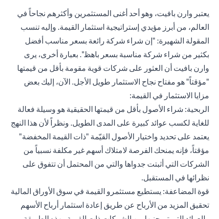
يعتبر وارن بافيت، وهو أحد أغنى المستثمرين وأكثرهم نجاحاً في
العالم، من أبرز مؤيدي إستراتيجية استثمار القيمة. وإليه تنسب
المقولة الشهيرة: "إن شراء شركة رائعة بسعر مناسب أفضل
بكثير من شراء شركة مناسبة بسعر باهظ". بعبارة أخرى، يرى
وارن بافيت أن العثور على شركات قوية مقومة بأقل من قيمتها
"مؤقتاً" هو مفتاح نجاح الاستثمار طويل الأجل. الآن، إليك بعض
مزايا الاستثمار في القيمة:
الربحية: شراء الأصول بأقل من قيمتها الحقيقية هو وسيلة فعالة
للغاية لكسب عوائد كبيرة على المدى الطويل. ونظراً لأن هذا النهج
يعتمد على تحديد واختيار الأصول القيّمة "ذات القيمة المخفضة"
مؤقتاً، فإنه يمنحك الفرصة لامتلاك أسهم غير مكلفة نسبياً من
الشركات التي أثبتت جدواها والتي من المحتمل أن تتفوق على
نظرائها في المستقبل.
قوة المضاعفة: يستطيع مستثمرو القيمة في سوق الأوراق المالية
تحقيق المزيد من الأرباح عن طريق إعادة استثمار أرباح الأسهم
والعوائد التي تم جنيها من الشركات ذات القيمة. بهذه الطريقة،