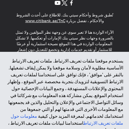
opens in a new tab
opens in a new tab
opens in a new tab
تُطبق شروط وأحكام سيتي بنك. للاطلاع على أحدث الشروط
s in a new tab
والأحكام ، تفضل بزيارة
www.citibank.ae/TnC
الآراء الواردة هنا لا تعبر سوى عن وجهة نظر المؤلفين ولا تمثل
بالضرورة وجهات نظر سيتي بنك الإمارات أو تعكسها. لا تشكل
المعلومات الواردة في هذا الموقع نصيحة استثمارية أو عرضًا
للاستثمار أو تقديم خدمات إدارية وتخضع للتعديل دون إشعار
مسبق.
يستخدم موقعنا ملفات تعريف الارتباط. ملفات تعريف الارتباط
لا يتم تقديم المنتجات والخدمات المذكورة في هذا الموقع للأفراد
الأساسية مطلوبة لأمان وسلامة موقعنا ولا يمكن إيقاف تشغيلها.
المقيمين في الاتحاد الأوروبي أو المنطقة الاقتصادية الأوروبية أو
بالنقر على 'موافق' ، فإنك توافق على استخدامنا لملفات تعريف
سويسرا أو غيرنسي أو جيرسي أو موناكو أو سان مارينو أو
الارتباط التسويقية لتزويدك بتجربة مخصصة عبر الموقع ، وإظهار
الفاتيكان أو جزيرة مان أو المملكة المتحدة أو خصوصية البيانات
المحتوى والإعلانات المستهدفة ، وجمع البيانات الإحصائية حول
(لائحة حماية البيانات العامة \ قانون حماية البيانات الشخصية
استخدام الموقع. يمكن مشاركة هذه المعلومات مع شركائنا في
العامة \ قانون خصوصية نيوزيلندا). المحتوى الموجود في هذه
الصفحة ليس ولا ينبغي تفسيره على أنه عرض أو دعوة أو دعوة
وسائل التواصل الاجتماعي والإعلان والتحليل والذين قد يجمعونها
لشراء أو بيع أي من المنتجات والخدمات المذكورة هنا لمثل هؤلاء
مع المعلومات الأخرى التي قدمتها لهم أو التي جمعوها من
الأفراد.
استخدامك لخدماتهم. لمعرفة المزيد حول كيفية
معلومات حول
ملفات تعريف الارتباط
استخدامنا لبيانات ملفات تعريف الارتباط ،
*GDPR – اللائحة العامة لحماية البيانات؛ * LGPD – Lei Geral de