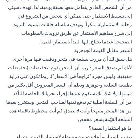
من أن الشخص العادي يتعامل معها بصفة يومية. لذا، تهدف سيتي
إلى تبسيط الاستثمار حتى يتمكن أي شخص من الشروع في
رحلته الاستثمارية مبكراً. وتهدف سلسلة حلقات تبسيط الثروة
إلى شرح مفاهيم الاستثمار عن طريق تزويدك بالمعلومات
الصحيحة عندما تحتاج إليها. لنبدأ باستثمار القيمة.
السعر مقابل القيمة الجوهرية
هل سبق لك أن مررت بسلعة في متجر ودققت فيها مرة أخرى
لأنك لم تصدق السعر؟ ربما أن المتجر يقوم بتخفيضات (تخفيضات
حقيقية، وليس مجرد "تراجعاً في الأسعار"). ربما تكون على دراية
بطبيعة السلعة وجوهرها وتعلم أن السعر المعروض أقل بكثير من
قيمتها. ولا شك أنك ستقوم عندها بإجراء تحرياتك الخاصة للتأكد
من أن السلعة أصلية ثم تدفع ثمنها لصاحب المتجر، وستخرج بعدها
من هذا المتجر مبتهجاً وأنت لا تصدق كم أنت محظوظ باقتناء هذه
السلعة القيّمة بسعر مخفض.
ما هو استثمار القيمة؟
يرسم السيناريو أعلاه صورة مبسطة لاستثمار القيمة - شراء