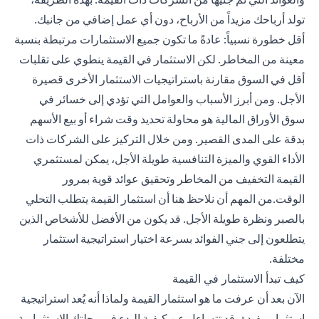
تولد أرباحك مزيداً من الأرباح، دون أي عمل إضافي من جانبك.
أقل خطورة نسبياً: عادةً ما تكون جميع الاستثمارات مرتبطة بنسبة
معينة من المخاطر. لكن الاستثمار في القيمة ينطوي على تقلبات
أقل في السوق مقارنة باستراتيجيات الاستثمار الأخرى قصيرة
الأجل. ومن أبرز الأسباب والعوامل التي تؤدي إلى خسائر في
سوق الأوراق المالية هو محاولة تحديد وقت شراء أو بيع الأسهم
بدقة على المدى القصير. ومن خلال التركيز على الشركات ذات
الأداء القوي والميزة التنافسية طويلة الأجل، يمكن لمستثمري
القيمة التخفيف من المخاطر وتحقيق عوائد قوية بمرور
الوقت.من المهم أن نلاحظ هنا أن استثمار القيمة يتطلب التحلي
بالصبر ونظرة طويلة الأجل. قد يكون من الأفضل للأشخاص الذين
يتطلعون إلى جني الفوائد بسرعة اختيار استراتيجية استثمار
مختلفة.
كيف تبدأ الاستثمار في القيمة
الآن بعد أن عرفت ما هو استثمار القيمة ولماذا أنه يُعد استراتيجية
استثمار مفيدة، قد تتساءل عن كيفية البدء في رحلتك الاستثمارية،