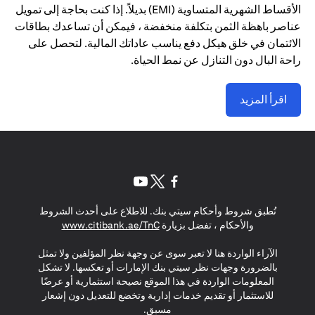
الأقساط الشهرية المتساوية (EMI) بديلاً. إذا كنت بحاجة إلى تمويل
عناصر باهظة الثمن بتكلفة منخفضة ، فيمكن أن تساعدك بطاقات
الائتمان في خلق هيكل دفع يناسب عاداتك المالية. لتحصل على
راحة البال دون التنازل عن نمط الحياة.
اقرأ المزيد
(opens in a new tab)
(opens in a new tab)
(opens in a new tab)
تُطبق شروط وأحكام سيتي بنك. للاطلاع على أحدث الشروط
(opens in a new tab)
والأحكام ، تفضل بزيارة
www.citibank.ae/TnC
الآراء الواردة هنا لا تعبر سوى عن وجهة نظر المؤلفين ولا تمثل
بالضرورة وجهات نظر سيتي بنك الإمارات أو تعكسها. لا تشكل
المعلومات الواردة في هذا الموقع نصيحة استثمارية أو عرضًا
للاستثمار أو تقديم خدمات إدارية وتخضع للتعديل دون إشعار
مسبق.