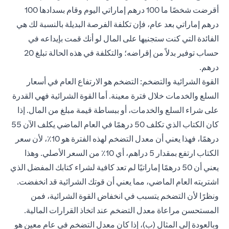
أقرضت شخصًا ما 100 درهم إماراتي اليوم وقام بسدادها 100
درهم إماراتي بعد عام، فإن تكلفة الفرصة البديلة بالنسبة لك هي
الفائدة التي كنت ستجنيها على المال لو أنك قمت بإيداعه في
حساب توفير بدلاً من إقراضه؛ والتكلفة في هذه الحالة تبلغ 20
درهم.
القوة الشرائية والتضخم: التضخم هو الارتفاع العام في أسعار
السلع والخدمات خلال فترة معينة. أما القوة الشرائية فهي القدرة
على شراء السلع والخدمات، أو ببساطة قيمة مبلغ من المال. إذا
كان الكتاب الذي تكلف 50 درهمًا في العام الماضي يكلف الآن 55
درهمًا، فهذا يعني أن معدل التضخم لهذه الفترة هو 10٪، لأن سعر
الكتاب ارتفع بمقدار 5 دراهم، أي 10٪ من السعر الأصلي. وهذا
يعني أن 50 درهمًا إماراتيًا لم تعد كافية لشراء كتابك المفضل الذي
اشتريته العام الماضي، مما يعني أن قوتك الشرائية قد انخفضت.
ونظرًا لأن التضخم يتسبب في انخفاض القوة الشرائية، فمن
المستحسن مراعاة معدل التضخم عند اتخاذ القرارات المالية.
وبالعودة إلى المثال (ب)، إذا كان معدل التضخم في عام معين هو