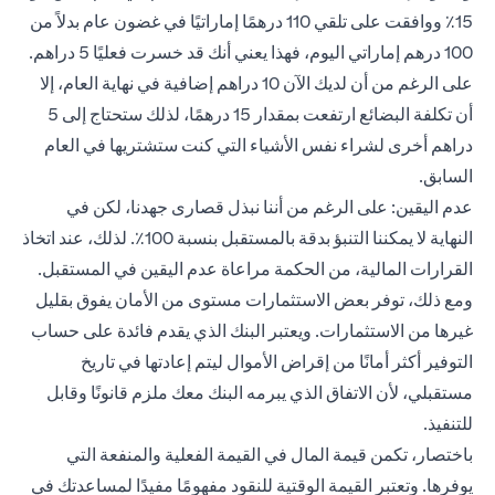
15٪ ووافقت على تلقي 110 درهمًا إماراتيًا في غضون عام بدلاً من
100 درهم إماراتي اليوم، فهذا يعني أنك قد خسرت فعليًا 5 دراهم.
على الرغم من أن لديك الآن 10 دراهم إضافية في نهاية العام، إلا
أن تكلفة البضائع ارتفعت بمقدار 15 درهمًا، لذلك ستحتاج إلى 5
دراهم أخرى لشراء نفس الأشياء التي كنت ستشتريها في العام
السابق.
عدم اليقين: على الرغم من أننا نبذل قصارى جهدنا، لكن في
النهاية لا يمكننا التنبؤ بدقة بالمستقبل بنسبة 100٪. لذلك، عند اتخاذ
القرارات المالية، من الحكمة مراعاة عدم اليقين في المستقبل.
ومع ذلك، توفر بعض الاستثمارات مستوى من الأمان يفوق بقليل
غيرها من الاستثمارات. ويعتبر البنك الذي يقدم فائدة على حساب
التوفير أكثر أمانًا من إقراض الأموال ليتم إعادتها في تاريخ
مستقبلي، لأن الاتفاق الذي يبرمه البنك معك ملزم قانونًا وقابل
للتنفيذ.
باختصار، تكمن قيمة المال في القيمة الفعلية والمنفعة التي
يوفرها. وتعتبر القيمة الوقتية للنقود مفهومًا مفيدًا لمساعدتك في