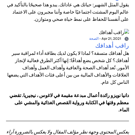
يقول المثل الشهير: حياتك هي عاداتك. يبدو هذا صحيحًا بالتأكيد في
عالم اليوم المشتت اجتماعيًا خاصة وأننا مجبرون على الاعتماد
على أنفسنا للحفاظ على نمط حياة صحي ومتوازن.
Apr 21, 2021
-
الصحة
راقب أهدافك
هل أهدافك متسقة؟ لماذا لا يكون لديك بطاقة أداء لمراقبة سير
أهدافك؟ كل شخص يضع أهدافًا؛ إنها أكثر الطرق فعالية لإنجاز
الأمور. تُعد أهداف الصحة والعافية وأهداف العمل وأهداف
العلاقات والأهداف المالية من بين أعلى فئات الأهداف التي يضعها
الناس كل عام.
دانيا نويزو رائدة أعمال مبدعة مقيمة في لاغوس ، نيجيريا. تقضي
معظم وقتها في الكتابة ورواية القصص الغذائية والمشي على
الماء.
يعكس المحتوى وجهة نظر مؤلف المقال ولا يعكس بالضرورة آراء