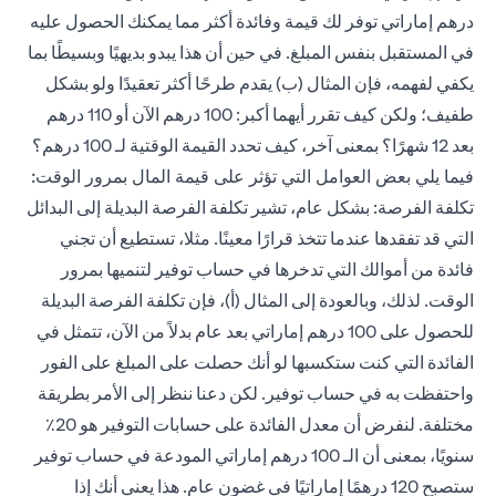
درهم إماراتي توفر لك قيمة وفائدة أكثر مما يمكنك الحصول عليه
في المستقبل بنفس المبلغ. في حين أن هذا يبدو بديهيًا وبسيطًا بما
يكفي لفهمه، فإن المثال (ب) يقدم طرحًا أكثر تعقيدًا ولو بشكل
طفيف؛ ولكن كيف تقرر أيهما أكبر: 100 درهم الآن أو 110 درهم
بعد 12 شهرًا؟ بمعنى آخر، كيف تحدد القيمة الوقتية لـ 100 درهم؟
فيما يلي بعض العوامل التي تؤثر على قيمة المال بمرور الوقت:
تكلفة الفرصة: بشكل عام، تشير تكلفة الفرصة البديلة إلى البدائل
التي قد تفقدها عندما تتخذ قرارًا معينًا. مثلا، تستطيع أن تجني
فائدة من أموالك التي تدخرها في حساب توفير لتنميها بمرور
الوقت. لذلك، وبالعودة إلى المثال (أ)، فإن تكلفة الفرصة البديلة
للحصول على 100 درهم إماراتي بعد عام بدلاً من الآن، تتمثل في
الفائدة التي كنت ستكسبها لو أنك حصلت على المبلغ على الفور
واحتفظت به في حساب توفير. لكن دعنا ننظر إلى الأمر بطريقة
مختلفة. لنفرض أن معدل الفائدة على حسابات التوفير هو 20٪
سنويًا، بمعنى أن الـ 100 درهم إماراتي المودعة في حساب توفير
ستصبح 120 درهمًا إماراتيًا في غضون عام. هذا يعني أنك إذا