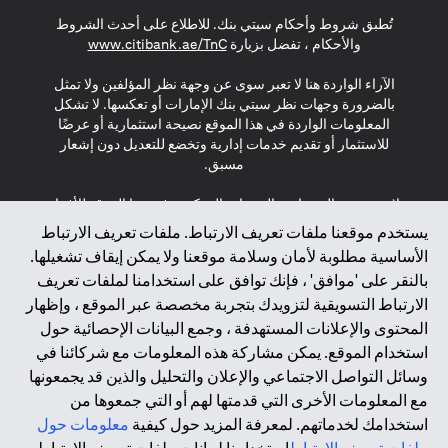
(opens in a new tab)
(opens in a new tab)
(opens in a new tab)
تُطبق شروط وأحكام سيتي بنك. للاطلاع على أحدث الشروط
(opens in a new tab)
والأحكام ، تفضل بزيارة
www.citibank.ae/TnC
الآراء الواردة هنا لا تعبر سوى عن وجهة نظر المؤلفين ولا تمثل
بالضرورة وجهات نظر سيتي بنك الإمارات أو تعكسها. لا تشكل
المعلومات الواردة في هذا الموقع نصيحة استثمارية أو عرضًا
للاستثمار أو تقديم خدمات إدارية وتخضع للتعديل دون إشعار
مسبق.
لا يتم تقديم المنتجات والخدمات المذكورة في هذا الموقع للأفراد
المقيمين في الاتحاد الأوروبي أو المنطقة الاقتصادية الأوروبية أو
يستخدم موقعنا ملفات تعريف الارتباط. ملفات تعريف الارتباط
سويسرا أو غيرنسي أو جيرسي أو موناكو أو سان مارينو أو
الأساسية مطلوبة لأمان وسلامة موقعنا ولا يمكن إيقاف تشغيلها.
الفاتيكان أو جزيرة مان أو المملكة المتحدة أو خصوصية البيانات
بالنقر على 'موافق' ، فإنك توافق على استخدامنا لملفات تعريف
(لائحة حماية البيانات العامة \ قانون حماية البيانات الشخصية
الارتباط التسويقية لتزويدك بتجربة مخصصة عبر الموقع ، وإظهار
العامة \ قانون خصوصية نيوزيلندا). المحتوى الموجود في هذه
الصفحة ليس ولا ينبغي تفسيره على أنه عرض أو دعوة أو دعوة
المحتوى والإعلانات المستهدفة ، وجمع البيانات الإحصائية حول
لشراء أو بيع أي من المنتجات والخدمات المذكورة هنا لمثل هؤلاء
استخدام الموقع. يمكن مشاركة هذه المعلومات مع شركائنا في
الأفراد.
وسائل التواصل الاجتماعي والإعلان والتحليل والذين قد يجمعونها
مع المعلومات الأخرى التي قدمتها لهم أو التي جمعوها من
*GDPR – اللائحة العامة لحماية البيانات؛ * LGPD – Lei Geral de
استخدامك لخدماتهم. لمعرفة المزيد حول كيفية
معلومات حول
Proteção de Dados Pessoais ; *NZPA – قانون الخصوصية
النيوزيلندي