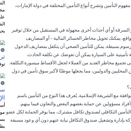
الت
 مفهوم التأمين وتشرح أنواع التأمين المختلفة في دولة الإمارات،
مجر
على
الش
 السرقة أو أي أحداث أخرى مجهولة في المستقبل من خلال توفير
بحي
واقع، يمكنك تحويل مخاطر الخسائر المالية - أو المصاريف
 رسوم بسيطة. يمكن للتأمين الصحي أن يتكفل بمصاريف الدخول
تأمينية على السيارة يمكن أن تعوضك عن تكلفة الحادث.
ترش
لى تجميع مخاطر العديد من العملاء لجعل الأقساط ميسورة التكلفة.
توف
 المحليين والدوليين، مما يجعلها موطنًا لأكبر سوق تأمين في دول
ت؟
سيت
وافقة مع الشريعة الإسلامية. يُعرف هذا النوع من التأمين باسم
الإ
لأفراد مسؤولين عن حماية بعضهم البعض والتعاون فيما بينهم.
أسل
لتأمين التكافلي لصندوق تكافل مشترك، مما يوفر الحماية لكل عضو
موظ
بسب
ة بإدارة وتشغيل صندوق التكافل نيابة عنهم دون أي وعود مسبقة
بطا