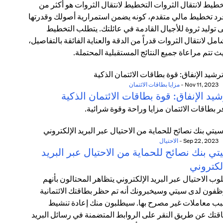
خطيط لانتقال الثروات التخطيط لانتقال الثروات هو أكثر من
د تخطيط مالي متقدم، كونه يضمن استمرارية أصولك وقدرتها
 توليد ثروة للأجيال القادمة في عائلتك. يتطلب التخطيط
امل لانتقال الثروات قدراً من الدقة والعناية الفائقة بالتفاصيل،
ث تتم مراعاة جميع النتائج المستقبلية المحتملة.
Nov 11, 2023
-
مزايا بطاقات الائتمان
يد الإنفاق: قوة بطاقات الائتمان الذكية
ر بطاقات الائتمان مزايا وراحة وقوة شرائية.
Sep 22, 2023
-
الاحتيال
ي بنك نصائح للحماية من الاحتيال عبر البريد
لكتروني
وب الاحتيال عبر البريد الإلكتروني يتظاهر المحتالون بأنهم
فون لدى سيتي وسيخبرونك أنه تم حظر بطاقتك الائتمانية
ب معاملات غير مصرح بها. سيطلبون منك إعادة تنشيط
قتك عن طريق النقر على الروابط المتضمنة في رسائل البريد