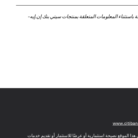
باستثناء المعلومات المتعلقة بمنتجات سيتي بنك إن.إيه-
(opens in a new tab)
www.citiban
هذا الموقع نصيحة استثمارية أو عرضًا للاستثمار أو تقديم خدمات