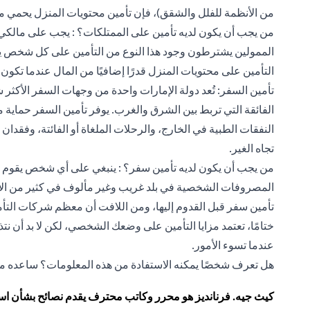
من الأنظمة للفلل والشقق)، فإن تأمين محتويات المنزل يحمي 
من يجب أن يكون لديه تأمين على الممتلكات؟ : يجب على مالكي ا
الممولين يشترطون وجود هذا النوع من التأمين على كل شخص يرغ
التأمين على محتويات المنزل قدرًا إضافيًا من المال عندما تكون
تأمين السفر: تُعد دولة الإمارات واحدة من وجهات السفر الأكثر 
الفائقة التي تربط بين الشرق والغرب. يوفر تأمين السفر حماية 
النفقات الطبية في الخارج، والرحلات الملغاة أو الفائتة، وفقدان
تجاه الغير.
من يجب أن يكون لديه تأمين سفر؟ : ينبغي على أي شخص يقوم ب
المصروفات الشخصية في بلد غريب وغير مألوف في كثير من الأ
تأمين سفر قبل القدوم إليها، ومن اللافت أن معظم شركات التأمين تغطي ال
ختامًا، تعتمد مزايا التأمين على وضعك الشخصي، لكن لا بد أن نتذ
عندما تسوء الأمور.
هل تعرف شخصًا يمكنه الاستفادة من هذه المعلومات؟ ساعده من
كيث جيه. فرنانديز هو محرر وكاتب محترف يقدم نصائح بشأن استر