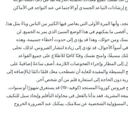
اع إرشادات التباعد الجسدي أو الاجتماعي عند التواجد في الأماكن
 أن فيروس كوفيد -19 هو فيروس مستجد، وأنها المرة الأولى التي يعاصر فيها الكثير من الناس وباءً مثل هذا.
قصى ما يمكنهم في هذا الوضع السيئ الذي يمر به الجميع. لن
نفسك ومن حولك، وهذا قد يؤدي إلى حدوث أخطاء جسيمة. وهذه
في أسوأ الأحوال، قد تؤدي إلى زيادة انتشار الفيروس. لذلك، تحلى
ك مسبقًا، وامنح نفسك وقتًا كافيًا للاطلاع على جميع القواعد
وصول إلى المطار وإجراء الفحوصات اللازمة. أضف ساعةً إضافيةً على
 البسيطة والمفيدة للغاية أن تصطحب معك قلمًا دائمًا (بالإضافة إلى
ية دون الحاجة إلى استعارة قلم من أي شخص آخر.
رُغم المحاولات المستمرة، يبدو أن الحصول على لقاحٍ فعّال لعلاج فيروس كورونا المستجد (كوفيد-19) قد يستغرق شهورًا أو سنوات.
عة البشرية، فقد بدأنا بالفعل في محاولة التأقلم وإيجاد سبل للتكيف
حمل المسؤولية الشخصية عن سلامتك، يمكنك عند الضرورة الخروج