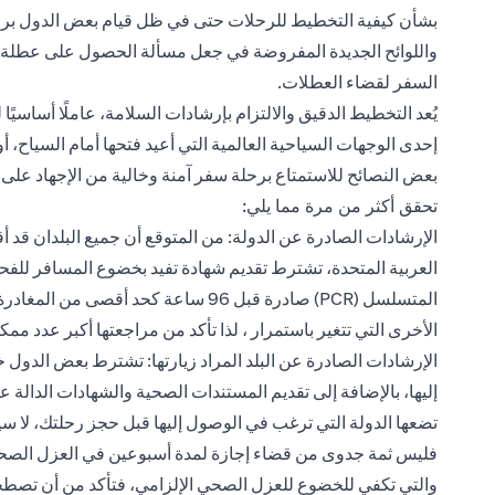
بشأن كيفية التخطيط للرحلات حتى في ظل قيام بعض الدول برفع ق
واللوائح الجديدة المفروضة في جعل مسألة الحصول على عطلة أكث
السفر لقضاء العطلات.
يُعد التخطيط الدقيق والالتزام بإرشادات السلامة، عاملًا أساسيً
إحدى الوجهات السياحية العالمية التي أعيد فتحها أمام السياح، أو
بعض النصائح للاستمتاع برحلة سفر آمنة وخالية من الإجهاد على 
تحقق أكثر من مرة مما يلي:
الإرشادات الصادرة عن الدولة: من المتوقع أن جميع البلدان قد 
العربية المتحدة، تشترط تقديم شهادة تفيد بخضوع المسافر للف
الأخرى التي تتغير باستمرار ، لذا تأكد من مراجعتها أكبر عدد م
الإرشادات الصادرة عن البلد المراد زيارتها: تشترط بعض الدول
إليها، بالإضافة إلى تقديم المستندات الصحية والشهادات الدالة
تضعها الدولة التي ترغب في الوصول إليها قبل حجز رحلتك، لا سي
فليس ثمة جدوى من قضاء إجازة لمدة أسبوعين في العزل الصحي د
والتي تكفي للخضوع للعزل الصحي الإلزامي، فتأكد من أن تصطح