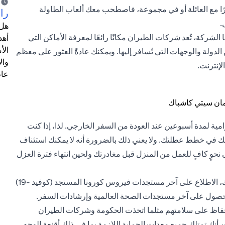
رًا مع العائلة أو في مجموعة، فاصطحب معك ألعاب الطاولة
را
.
هل 
شركة، تُعد شركات الطيران مكانًا رائعًا لمعرفة الأماكن التي
أهد
الأ
الدولة والوجهات التي تُسافر إليها. ويمكنك عادةً العثور على معظم
وال
إنترنت.
عام
مدة أسبوعين عند العودة من السفر الخارجي. لذا، إذا كنت
 في خطط عطلتك. ولا يعني ذلك بالضرورة أنه لا يمكنك استئناف
نحوٍ كافٍ للعمل من المنزل قبل مغادرتك ولحين انتهاء فترة العزل
آخر مستجدات الصحة العالمية: من المهم، عندما تُفكر في رحلتك، الاطلاع على آخر مستجدات فيروس كورونا المستجد (كوفيد -19)
 للحصول على آخر مستجدات الصحة العالمية وإرشادات السفر.
لحفاظ على سلامتهم مثلما اتخذت الحكومة وشركات الطيران
أنك تمتلك جميع معدات الحماية اللازمة بما في ذلك أقنعة الوجه