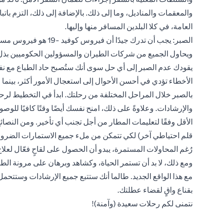
والمعقمات والمناديل، وما إلى ذلك. بالإضافة إلى ذلك، التزم باتب
العامة، في كلا البلدين المسافر منها وإليها.
الصبر: يجب أن تدرك جيدًا
ويحاول الجميع من شركات الطيران والمسؤولين الحكوميين بذل أ
يقودك عدم الصبر إلى أي حل سوى أنك ستُصبح حاد الطباع مع 
الأخطاء تؤدي في أحسن الأحوال إلى استعجال الأمور أكثر، بينما 
بالصبر خلال المراحل المختلفة من رحلتك. ابدأ في التخطيط لرحلت
والإرشادات. وعلاوةً على ذلك، امنح نفسك أيضًا وقتًا كافيًا لل
الأقل وفقًا لتعليمات المطار من أجل تجنب أي تأخير. ومن النصائح
قلم احتياطي آخر) لكي تتمكن من ملء جميع الاستمارات الضرور
ومع ذلك، لا بد أن تستمر الحياة، وكشاهد وبرهان على مرونة الطبي
مع هذا الواقع الجديد. طالما أنك ستتبع جميع الإرشادات وستت
بقناع واقٍ لقضاء عطلتك.
نتمنى لكم رحلات سعيدة (وآمنة)!