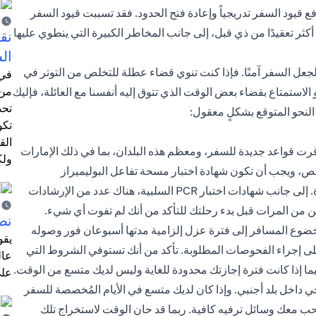
يود السفر تدريجياً وإعادة فتح الحدود. فقد تسببت قيود السفر
ر تعقيدًا من ذي قبل، إلى جانب المخاطر الكبيرة التي ينطوي عليها
نق
ال
ا لجعل السفر آمنًا. فإذا كنت تنوي قضاء عطلة للتخلص من التوتر في
في 
من 
 الاستمتاع بقضاء بعض الوقت الذي تتوق إليه أنفسنا مع العائلة، فإليك
تحد
النحو المتوقع بشكلٍ معقول:
تكو
الق
أقرت قواعد جديدة للسفر، ومعظم هذه البلدان، بما في ذلك الإمارات
ولك
حص، ويجب أن تكون شهادة اختبار مسحة تفاعل البوليميراز
المتسلسل (PCR) صادرة قبل 96 ساعة كحد أقصى من المغادرة. إلى جانب شهادات اختبار PCR السلبية، هناك عدد من الإرشادات
مكن من المرات قبل بدء رحلتك للتأكد من أنك لم تفوت أي شيء.
نص
 خضوع المسافر إلى فترة عزل إلزامية مدتها أسبوعان فور وصوله
يقو
 على إجراء الفحوصات المطلوبة. تأكد من أنك تستوفي الشروط التي
عال
ما إذا كانت فترة إجازتك محدودة للغاية وليس لديك متسع من الوقت.
على
اخل بلد أجنبي. وإذا كان لديك متسع في الأيام المُخصصة للسفر
ب معك وسائل ترفيه كافية. ربما قد حان الوقت لاستخراج تلك