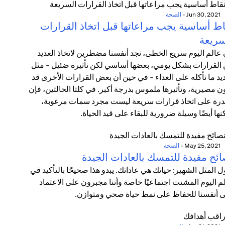
Jun 30, 2021
-
الصحة
اط أساسية يجب مراعاتها قبل اتخاذ القرارات
سريعة
عالم اليوم سريع الخطى، نجد أنفسنا مضطرين لاتخاذ العديد
القرارات بشكل يومي، بعضها أساسي لكن تأثيره ضئيل - مثل
يد ما نأكله على الغداء - في حين أن بعض القرارات الأخرى قد
ن مصيرية، وتأثيرها ملموس بدرجة أكبر. في كلتا الحالتين، فإن
درة على اتخاذ قرارات سريعة ليست مجرد سمات مرغوبة،
نها أيضًا وسيلة ضرورية للبقاء على قيد الحياة.
May 25, 2021
-
الصحة
ائح مفيدة للتمسك بالعادات الجيدة
ل المثل الشهير: حياتك هي عاداتك. يبدو هذا صحيحًا بالتأكيد في
م اليوم المشتت اجتماعيًا خاصة وأننا مجبرون على الاعتماد
 أنفسنا للحفاظ على نمط حياة صحي ومتوازن.