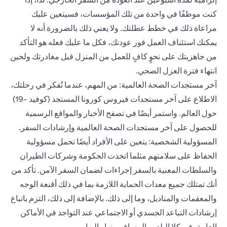
كنت موظفًا في واحدة من تلك المؤسسات، فسيتعين عليك
مراعاة ذلك في خطط عطلتك. ولا يعني ذلك بالضرورة أنه لا
يمكنك استئناف العمل فور عودتك، فكل ما عليك فعله هو التأكد
من جاهزيتك على نحوٍ كافٍ للعمل من المنزل قبل مغادرتك ولحين
انتهاء فترة العزل الصحي.
آخر مستجدات الصحة العالمية: من المهم، عندما تُفكر في رحلتك،
الاطلاع على آخر مستجدات فيروس كورونا المستجد (كوفيد -19)
حول العالم. واستمر أيضًا في تصفح الأخبار والمواقع الرسمية
للحصول على آخر مستجدات الصحة العالمية وإرشادات السفر.
المسؤولية الشخصية: يتعين على الأفراد أيضًا تحمل مسؤولية
الحفاظ على سلامتهم مثلما اتخذت الحكومة وشركات الطيران
والسلطات المعنية بالسفر إجراءات لضمان السفر الآمن. تأكد من
أنك تمتلك جميع معدات الحماية اللازمة بما في ذلك أقنعة الوجه
والمعقمات والمناديل، وما إلى ذلك. بالإضافة إلى ذلك، التزم باتباع
إرشادات التباعد الجسدي أو الاجتماعي عند التواجد في الأماكن
العامة، في كلا البلدين المسافر منها وإليها.