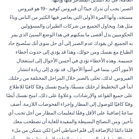
الصبر: يجب أن تدرك جيدًا أن فيروس كوفيد -19 هو فيروس
مستجد، وأنها المرة الأولى التي يعاصر فيها الكثير من الناس وباءً
مثل هذا. ويحاول الجميع من شركات الطيران والمسؤولين
الحكوميين بذل أقصى ما يمكنهم في هذا الوضع السيئ الذي يمر
به الجميع. لن يقودك عدم الصبر إلى أي حل سوى أنك ستُصبح حاد
الطباع مع نفسك ومن حولك، وهذا قد يؤدي إلى حدوث أخطاء
جسيمة. وهذه الأخطاء تؤدي في أحسن الأحوال إلى استعجال
الأمور أكثر، بينما في أسوأ الأحوال، قد تؤدي إلى زيادة انتشار
الفيروس. لذلك، تحلى بالصبر خلال المراحل المختلفة من رحلتك.
ابدأ في التخطيط لرحلتك مسبقًا، وامنح نفسك وقتًا كافيًا للاطلاع
على جميع القواعد والإرشادات. وعلاوةً على ذلك، امنح نفسك أيضًا
وقتًا كافيًا للوصول إلى المطار وإجراء الفحوصات اللازمة. أضف
ساعةً إضافيةً على الأقل وفقًا لتعليمات المطار من أجل تجنب أي
تأخير. ومن النصائح البسيطة والمفيدة للغاية أن تصطحب معك
قلمًا دائمًا (بالإضافة إلى قلم احتياطي آخر) لكي تتمكن من ملء
جميع الاستمارات الضرورية دون الحاجة إلى استعارة قلم من أي