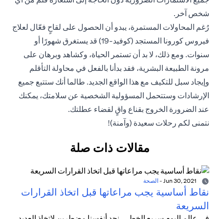
شخص آخر.
رُغم المحاولات المستمرة، يبدو أن الحصول على لقاحٍ فعّال لعلاج
فيروس كورونا المستجد (كوفيد-19) قد يستغرق شهورًا أو
سنوات. ومع ذلك، لا بد أن تستمر الحياة، وكشاهد وبرهان على
مرونة الطبيعة البشرية، فقد بدأنا بالفعل في محاولة التأقلم
وإيجاد سبل للتكيف مع هذا الواقع الجديد. طالما أنك ستتبع جميع
الإرشادات وستتحمل المسؤولية الشخصية عن سلامتك، يمكنك
عند الضرورة الخروج بقناع واقٍ لقضاء عطلتك.
نتمنى لكم رحلات سعيدة (وآمنة)!
مقالات ذات صلة
Jun 30, 2021
-
الصحة
نقاط أساسية يجب مراعاتها قبل اتخاذ القرارات
السريعة
في عالم اليوم سريع الخطى، نجد أنفسنا مضطرين لاتخاذ العديد