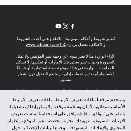
(opens in a new tab)
(opens in a new tab)
(opens in a new tab)
تُطبق شروط وأحكام سيتي بنك. للاطلاع على أحدث الشروط
(opens in a new tab)
والأحكام ، تفضل بزيارة
www.citibank.ae/TnC
الآراء الواردة هنا لا تعبر سوى عن وجهة نظر المؤلفين ولا تمثل
بالضرورة وجهات نظر سيتي بنك الإمارات أو تعكسها. لا تشكل
المعلومات الواردة في هذا الموقع نصيحة استثمارية أو عرضًا
للاستثمار أو تقديم خدمات إدارية وتخضع للتعديل دون إشعار
مسبق.
لا يتم تقديم المنتجات والخدمات المذكورة في هذا الموقع للأفراد
المقيمين في الاتحاد الأوروبي أو المنطقة الاقتصادية الأوروبية أو
يستخدم موقعنا ملفات تعريف الارتباط. ملفات تعريف الارتباط
سويسرا أو غيرنسي أو جيرسي أو موناكو أو سان مارينو أو
الأساسية مطلوبة لأمان وسلامة موقعنا ولا يمكن إيقاف تشغيلها.
الفاتيكان أو جزيرة مان أو المملكة المتحدة أو خصوصية البيانات
بالنقر على 'موافق' ، فإنك توافق على استخدامنا لملفات تعريف
(لائحة حماية البيانات العامة \ قانون حماية البيانات الشخصية
الارتباط التسويقية لتزويدك بتجربة مخصصة عبر الموقع ، وإظهار
العامة \ قانون خصوصية نيوزيلندا). المحتوى الموجود في هذه
الصفحة ليس ولا ينبغي تفسيره على أنه عرض أو دعوة أو دعوة
المحتوى والإعلانات المستهدفة ، وجمع البيانات الإحصائية حول