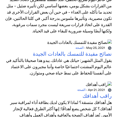
من القرارات بشكل يومي، بعضها أساسي لكن تأثيره ضئيل - مثل
تحديد ما نأكله على الغداء - في حين أن بعض القرارات الأخرى قد
تكون مصيرية، وتأثيرها ملموس بدرجة أكبر. في كلتا الحالتين، فإن
القدرة على اتخاذ قرارات سريعة ليست مجرد سمات مرغوبة،
ولكنها أيضًا وسيلة ضرورية للبقاء على قيد الحياة.
May 25, 2021
-
الصحة
نصائح مفيدة للتمسك بالعادات الجيدة
يقول المثل الشهير: حياتك هي عاداتك. يبدو هذا صحيحًا بالتأكيد في
عالم اليوم المشتت اجتماعيًا خاصة وأننا مجبرون على الاعتماد
على أنفسنا للحفاظ على نمط حياة صحي ومتوازن.
Apr 21, 2021
-
الصحة
راقب أهدافك
هل أهدافك متسقة؟ لماذا لا يكون لديك بطاقة أداء لمراقبة سير
أهدافك؟ كل شخص يضع أهدافًا؛ إنها أكثر الطرق فعالية لإنجاز
الأمور. تُعد أهداف الصحة والعافية وأهداف العمل وأهداف