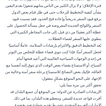
فترة الإغلاق؛ و لا يزال الكثير من الناس ينتابهم شعورًا بعدم اليقين
بشأن كيفية التخطيط للرحلات حتى في ظل قيام بعض الدول
برفع قيود السفر تدريجياً وإعادة فتح الحدود. فقد تسببت قيود
السفر واللوائح الجديدة المفروضة في جعل مسألة الحصول على
عطلة أكثر تعقيدًا من ذي قبل، إلى جانب المخاطر الكبيرة التي
ينطوي عليها السفر لقضاء العطلات.
يُعد التخطيط الدقيق والالتزام بإرشادات السلامة، عاملًا أساسيًا
لجعل السفر آمنًا. فإذا كنت تنوي قضاء عطلة للتخلص من التوتر
في إحدى الوجهات السياحية العالمية التي أعيد فتحها أمام
السياح، أو الاستمتاع بقضاء بعض الوقت الذي تتوق إليه أنفسنا مع
العائلة، فإليك بعض النصائح للاستمتاع برحلة سفر آمنة وخالية من
الإجهاد على النحو المتوقع بشكلٍ معقول:
تحقق أكثر من مرة مما يلي:
الإرشادات الصادرة عن الدولة: من المتوقع أن جميع البلدان قد
أقرت قواعد جديدة للسفر، ومعظم هذه البلدان، بما في ذلك
الإمارات العربية المتحدة، تشترط تقديم شهادة تفيد بخضوع