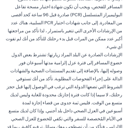
المسافر للفحص، ويجب أن تكون شهادة اختبار مسحة تفاعل
البوليميراز المتسلسل (PCR) صادرة قبل 96 ساعة كحد أقصى
من المغادرة. إلى جانب شهادات اختبار PCR السلبية، هناك عدد
من الإرشادات الأخرى التي تتغير باستمرار ، لذا تأكد من مراجعتها
أكبر عدد ممكن من المرات قبل بدء رحلتك للتأكد من أنك لم تفوت
أي شيء.
الإرشادات الصادرة عن البلد المراد زيارتها: تشترط بعض الدول
خضوع المسافر إلى فترة عزل إلزامية مدتها أسبوعان فور
وصوله إليها، بالإضافة إلى تقديم المستندات الصحية والشهادات
الدالة على إجراء الفحوصات المطلوبة. تأكد من أنك تستوفي
الشروط التي تضعها الدولة التي ترغب في الوصول إليها قبل حجز
رحلتك، لا سيما إذا كانت فترة إجازتك محدودة للغاية وليس لديك
متسع من الوقت. فليس ثمة جدوى من قضاء إجازة لمدة
أسبوعين في العزل الصحي داخل بلد أجنبي. وإذا كان لديك متسع
في الأيام المُخصصة للسفر والتي تكفي للخضوع للعزل الصحي
الإلزامي، فتأكد من أن تصطحب معك وسائل ترفيه كافية. ربما قد