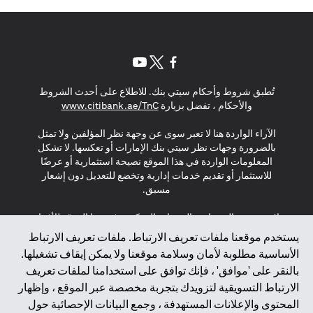
opens in a new tab
opens in a new tab
opens in a new tab
تُطبق شروط وأحكام سيتي بنك. للاطلاع على أحدث الشروط
s in a new tab
والأحكام ، تفضل بزيارة
www.citibank.ae/TnC
الآراء الواردة هنا لا تعبر سوى عن وجهة نظر المؤلفين ولا تمثل
بالضرورة وجهات نظر سيتي بنك الإمارات أو تعكسها. لا تشكل
المعلومات الواردة في هذا الموقع نصيحة استثمارية أو عرضًا
للاستثمار أو تقديم خدمات إدارية وتخضع للتعديل دون إشعار
مسبق.
لا يتم تقديم المنتجات والخدمات المذكورة في هذا الموقع للأفراد
المقيمين في الاتحاد الأوروبي أو المنطقة الاقتصادية الأوروبية أو
يستخدم موقعنا ملفات تعريف الارتباط. ملفات تعريف الارتباط
سويسرا أو غيرنسي أو جيرسي أو موناكو أو سان مارينو أو
الأساسية مطلوبة لأمان وسلامة موقعنا ولا يمكن إيقاف تشغيلها.
الفاتيكان أو جزيرة مان أو المملكة المتحدة أو خصوصية البيانات
بالنقر على 'موافق' ، فإنك توافق على استخدامنا لملفات تعريف
(لائحة حماية البيانات العامة \ قانون حماية البيانات الشخصية
الارتباط التسويقية لتزويدك بتجربة مخصصة عبر الموقع ، وإظهار
العامة \ قانون خصوصية نيوزيلندا). المحتوى الموجود في هذه
الصفحة ليس ولا ينبغي تفسيره على أنه عرض أو دعوة أو دعوة
المحتوى والإعلانات المستهدفة ، وجمع البيانات الإحصائية حول