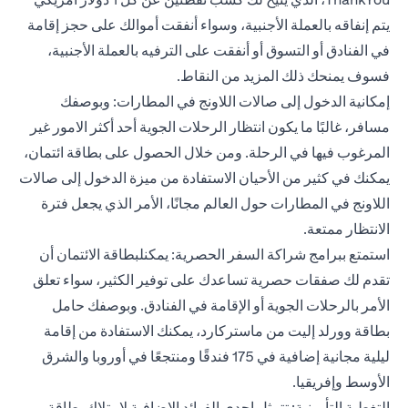
يتم إنفاقه بالعملة الأجنبية، وسواء أنفقت أموالك على حجز إقامة
في الفنادق أو التسوق أو أنفقت على الترفيه بالعملة الأجنبية،
فسوف يمنحك ذلك المزيد من النقاط.
إمكانية الدخول إلى صالات اللاونج في المطارات: وبوصفك
مسافر، غالبًا ما يكون انتظار الرحلات الجوية أحد أكثر الامور غير
المرغوب فيها في الرحلة. ومن خلال الحصول على بطاقة ائتمان،
يمكنك في كثير من الأحيان الاستفادة من ميزة الدخول إلى صالات
اللاونج في المطارات حول العالم مجانًا، الأمر الذي يجعل فترة
الانتظار ممتعة.
استمتع ببرامج شراكة السفر الحصرية: يمكن
لبطاقة الائتمان
أن
تقدم لك صفقات حصرية تساعدك على توفير الكثير، سواء تعلق
الأمر بالرحلات الجوية أو الإقامة في الفنادق. وبوصفك حامل
بطاقة وورلد إليت من ماستركارد، يمكنك الاستفادة من إقامة
ليلية مجانية إضافية في 175 فندقًا ومنتجعًا في أوروبا والشرق
الأوسط وإفريقيا.
التغطية التأمينية: تتمثل إحدى الفوائد الإضافية لامتلاك بطاقة