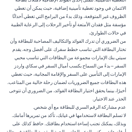
الائتمان في وجود تغطية تأمينية إضافية، حيث يمكن أن تغطي
الظروف غير المتوقعة، وذلك بدءً من البرامج التي تغطي أحداثًا
مؤسفة مثل فقدان الأمتعة أو تأخير الرحلات إلى الرعاية الطبية
في حالات الطوارئ،
من الضروري أن تدرك الفوائد والتكاليف المصاحبة للبطاقة وأن
تختار البطاقة التي تناسب خطط سفرك على أفضل وجه. يقدم
سيتي بنك الإمارات
مجموعة من البطاقات
التي تناسب محبي
السفر – بدءً من السماح بكسب أميال السفر في سكاي واردز
الإمارات إلى التأمين على السفر والإقامة المجانية، حيث تغطي
هذه البطاقات جميع الضروريات لضمان رحلة خالية من المتاعب.
أخيرًا، بينما يحقق اختيار البطاقة الفوائد، من الضروري أن تتوخى
الحذر عند الاختيار.
عدم مشاركة الرقم السري للبطاقة مع أي شخص.
لا تسلم البطاقة لاستخدامها في غيابك، تأكد من تمريرها أمامك.
وبذلك، يمكنك تجنب إساءة استخدام بطاقتك. حافظ كذلك على
أرقام هاتف مكتب الدعم الخاص بالجهة المقدمة البطاقة في حالة