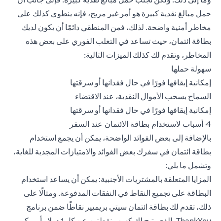
حمل مبالغ نقدية كبيرة هو أمر غير مريح، فإنه ينطوي كذلك على
مخاطر أمنية واضحة. لذلك، فمن المنطقي دائمًا أن يكون لديك
بطاقة ائتمان، حيث تساعد في التغلب الفوري على بعض هذه
المخاطر، وتقدم لك كذلك الميزات التالية:
سهولة حملها
إمكانية إيقافها فورًا في حال فقدانها أو سرقتها
السماح بسحب الأموال النقدية، عند الاقتضاء
إمكانية إيقافها فورًا في حال فقدانها أو سرقتها
4 أسباب لاستخدام بطاقة الائتمان عند السفر
بالإضافة إلى بعض الفوائد الواضحة، يمكن أن يجمع استخدام
بطاقة ائتمان في سفرك بعض الفوائد والامتيازات المجدية للغاية،
وتشمل ما يلي:
المزايا المتعلقة بالمشتريات الأجنبية: يمكن أن يساعد استخدام
البطاقة على تجميع النقاط في النفقات المدفوعة. ومثالًا على
ذلك، تقدم لك بطاقة ائتمان سيتي بريميير نقاطًا ضمن برنامج
ThankYou، الذي يتيح لك كسب نقطتين عن كل 1 دولار أمريكي