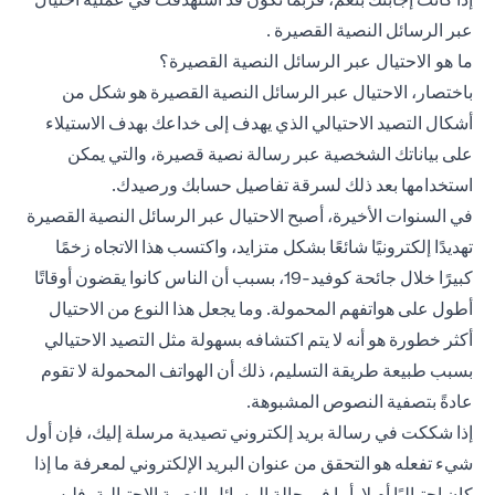
عبر الرسائل النصية القصيرة .
ما هو الاحتيال عبر الرسائل النصية القصيرة؟
باختصار، الاحتيال عبر الرسائل النصية القصيرة هو شكل من
أشكال التصيد الاحتيالي الذي يهدف إلى خداعك بهدف الاستيلاء
على بياناتك الشخصية عبر رسالة نصية قصيرة، والتي يمكن
استخدامها بعد ذلك لسرقة تفاصيل حسابك ورصيدك.
في السنوات الأخيرة، أصبح الاحتيال عبر الرسائل النصية القصيرة
تهديدًا إلكترونيًا شائعًا بشكل متزايد، واكتسب هذا الاتجاه زخمًا
كبيرًا خلال جائحة كوفيد-19، بسبب أن الناس كانوا يقضون أوقاتًا
أطول على هواتفهم المحمولة. وما يجعل هذا النوع من الاحتيال
أكثر خطورة هو أنه لا يتم اكتشافه بسهولة مثل التصيد الاحتيالي
بسبب طبيعة طريقة التسليم، ذلك أن الهواتف المحمولة لا تقوم
عادةً بتصفية النصوص المشبوهة.
إذا شككت في رسالة بريد إلكتروني تصيدية مرسلة إليك، فإن أول
شيء تفعله هو التحقق من عنوان البريد الإلكتروني لمعرفة ما إذا
كان احتياليًا أم لا. أما في حالة الرسائل النصية الاحتيالية، فليس