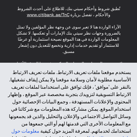
opens in a new tab
opens in a new tab
opens in a new tab
تُطبق شروط وأحكام سيتي بنك. للاطلاع على أحدث الشروط
s in a new tab
والأحكام ، تفضل بزيارة
www.citibank.ae/TnC
الآراء الواردة هنا لا تعبر سوى عن وجهة نظر المؤلفين ولا تمثل
بالضرورة وجهات نظر سيتي بنك الإمارات أو تعكسها. لا تشكل
المعلومات الواردة في هذا الموقع نصيحة استثمارية أو عرضًا
للاستثمار أو تقديم خدمات إدارية وتخضع للتعديل دون إشعار
مسبق.
لا يتم تقديم المنتجات والخدمات المذكورة في هذا الموقع للأفراد
المقيمين في الاتحاد الأوروبي أو المنطقة الاقتصادية الأوروبية أو
يستخدم موقعنا ملفات تعريف الارتباط. ملفات تعريف الارتباط
سويسرا أو غيرنسي أو جيرسي أو موناكو أو سان مارينو أو
الأساسية مطلوبة لأمان وسلامة موقعنا ولا يمكن إيقاف تشغيلها.
الفاتيكان أو جزيرة مان أو المملكة المتحدة أو خصوصية البيانات
بالنقر على 'موافق' ، فإنك توافق على استخدامنا لملفات تعريف
(لائحة حماية البيانات العامة \ قانون حماية البيانات الشخصية
الارتباط التسويقية لتزويدك بتجربة مخصصة عبر الموقع ، وإظهار
العامة \ قانون خصوصية نيوزيلندا). المحتوى الموجود في هذه
الصفحة ليس ولا ينبغي تفسيره على أنه عرض أو دعوة أو دعوة
المحتوى والإعلانات المستهدفة ، وجمع البيانات الإحصائية حول
لشراء أو بيع أي من المنتجات والخدمات المذكورة هنا لمثل هؤلاء
استخدام الموقع. يمكن مشاركة هذه المعلومات مع شركائنا في
الأفراد.
وسائل التواصل الاجتماعي والإعلان والتحليل والذين قد يجمعونها
مع المعلومات الأخرى التي قدمتها لهم أو التي جمعوها من
*GDPR – اللائحة العامة لحماية البيانات؛ * LGPD – Lei Geral de
استخدامك لخدماتهم. لمعرفة المزيد حول كيفية
معلومات حول
Proteção de Dados Pessoais ; *NZPA – قانون الخصوصية