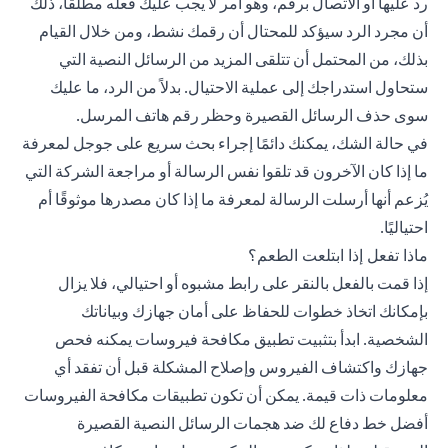
رد عليها أو الاتصال برقم، وهو أمر لا يجب عليك فعله مطلقًا، ذلك
أن مجرد الرد سيؤكد للمحتال أن رقمك نشط، ومن خلال القيام
بذلك، من المحتمل أن تتلقى المزيد من الرسائل النصية التي
ستحاول استدراجك إلى عملية الاحتيال. بدلاً من الرد، ما عليك
سوى حذف الرسائل القصيرة وحظر رقم هاتف المرسل.
في حالة الشك، يمكنك دائمًا إجراء بحث سريع على جوجل لمعرفة
ما إذا كان الآخرون قد تلقوا نفس الرسالة أو مراجعة الشركة التي
يُزعم أنها أرسلت الرسالة لمعرفة ما إذا كان مصدرها موثوقًا أم
احتياليًا.
ماذا تفعل إذا ابتلعت الطعم؟
إذا قمت بالفعل بالنقر على رابط مشبوه أو احتيالي، فلا يزال
بإمكانك اتخاذ خطوات للحفاظ على أمان جهازك وبياناتك
الشخصية. ابدأ بتثبيت تطبيق مكافحة فيروسات يمكنه فحص
جهازك واكتشاف الفيروس وإصلاح المشكلة قبل أن تفقد أي
معلومات ذات قيمة. يمكن أن تكون تطبيقات مكافحة الفيروسات
أفضل خط دفاع لك ضد هجمات الرسائل النصية القصيرة