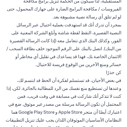
المستقبلية، لذا سيكون من الحكمة تنزيل برامج مكافحة
الفيروسات / مكافحة البرامج الضارة على جهازك المحمول، حتى
لو لم تتلق أي رسالة نصية مشبوهة بعد.
بمجرد أن تدرك أنك قد استهدفت بعملية احتيال عبر الرسائل
النصية القصيرة، التقط لقطة شاشة وأبلغ الشركة المعنية على
الفور، وكذلك البنك الذي تتعامل معه (إذا كانت الرسالة القصيرة
من البنك). اتصل بالبنك على الرقم الموجود خلف بطاقة السحب /
الائتمان الخاصة بك، فهذا قد يساعدك في تقليل أي مخاطر أو
خسائر ومنع الآخرين من الوقوع فريسة للاحتيال.
كن حذرًا
في بعض الأحيان، قد تستسلم لفكرة أن الحظ قد ابتسم لك،
وعندها لن تستطيع منع نفسك من الرد للمطالبة بالجائزة. لكن، إذا
كنت لا تتذكر أنك شاركت في مسابقة في وقت قريب، فمن
المحتمل أن تكون الرسالة مرسلة من مصدر غير موثوق. ضع في
اعتبارك أيضًا أن متجر Apple Store و Google Play Store هما
النظامان الأساسيان الموثوقان اللذان يجب عليك تنزيل التطبيقات