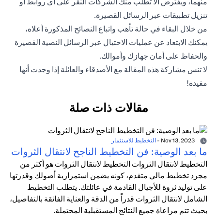
منهما، ويفترض ألا تطلب منك الشركات النقر على أي روابط أو
تنزيل تطبيقات عبر الرسائل القصيرة.
من خلال البقاء في حالة تأهب واتباع النصائح المذكورة أعلاه،
يمكنك الابتعاد عن عمليات الاحتيال عبر الرسائل النصية القصيرة
والحفاظ على أمان جهازك وأموالك.
لا تنس مشاركة هذه المقالة مع الأصدقاء والعائلة إذا وجدت أنها
مفيدة!
مقالات ذات صلة
Nov 13, 2023
-
التخطيط للاستثمار
ما بعد الوصية: فن التخطيط الناجح لانتقال الثروات
التخطيط لانتقال الثروات التخطيط لانتقال الثروات هو أكثر من
مجرد تخطيط مالي متقدم، كونه يضمن استمرارية أصولك وقدرتها
على توليد ثروة للأجيال القادمة في عائلتك. يتطلب التخطيط
الشامل لانتقال الثروات قدراً من الدقة والعناية الفائقة بالتفاصيل،
بحيث تتم مراعاة جميع النتائج المستقبلية المحتملة.