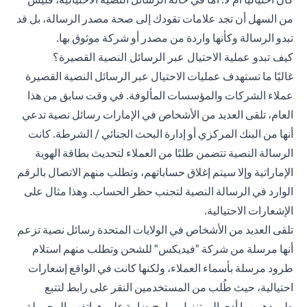
من السهل أن تجد علامات تقودك إلى صحة مصدر الرسالة، بل قد
تبدو الرسالة وكأنها واردة من مصدر أو شركة موثوق بها.
كيف تبدو عملية الاحتيال عبر الرسائل النصية القصيرة؟
غالبًا ما تستهدف عمليات الاحتيال عبر الرسائل النصية القصيرة
عملاء الشركات والمؤسسات المألوفة. في وقت سابق من هذا
العام، تلقى العديد من الأشخاص في الإمارات رسائل نصية تدعي
أنها من البنك المركزي أو إدارة البحث الجنائي / الشرطة. كانت
الرسالة النصية تتضمن طلبًا من العملاء لتحديث بطاقة الهوية
الإماراتية وإلا سيتم إغلاق حساباتهم، وتطلب منهم الاتصال بالرقم
الوارد في الرسالة النصية لتجنب حظر الحساب. وهذا مثال على
الإشعارات الاحتيالية.
تلقى العديد من الأشخاص في الولايات المتحدة رسائل نصية تزعم
أنها مرسلة من شركة "فيديكس" للشحن وتطلب منهم استلام
طرود مرسلة بأسماء العملاء، ولكنها كانت في الواقع إشعارات
احتيالية، حيث طُلب من المستخدمين النقر على رابط لتتبع
طرودهم، ما أدى إلى تنزيل برامج ضارة على هواتفهم المحمولة.