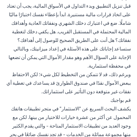
قبل تنزيل التطبيق وبدء التداول في الأسواق المالية، يجب أن تعتاد
على اتخاذ قرارات مالية مستنيرة. ابدأ بإعطاء نفسك اختبارًا ماليًا
شاملًا. ضع في اعتبارك دخلك الشهري ونفقاتك العادية وأهدافك
المالية المحتملة في المستقبل القريب. هل يكفي دخلك لتغطية
نفقاتك؟ هل أنت على الطريق الصحيح للوصول إلى أهدافك؟
ستساعد إجاباتك على هذه الأسئلة في إعداد ميزانيتك، وبالتالي
الإجابة على السؤال الأهم وهو مقدار الأموال التي يمكن أن تضعها
في محفظة استثمارية.
وبرغم ذلك، قد لا تتمكن من التخطيط لكل شيء؛ لكن الاحتفاظ
ببعض الأموال نقدًا في صندوق الطوارئ قد يساعدك في تغطية أي
نفقات غير متوقعة دون التأثير على استثماراتك.
قم بواجبك
يكشف البحث السريع عن "الاستثمار" في متجر تطبيقات هاتفك
المحمول عن أكثر من عشرة خيارات للاختيار من بينها. لكن مع
وجود العديد من تطبيقات الاستثمار المتاحة - والتي يقدم الكثير
منها مجموعة مماثلة من الخدمات - قد تجد نفسك ضائعًا في بحر