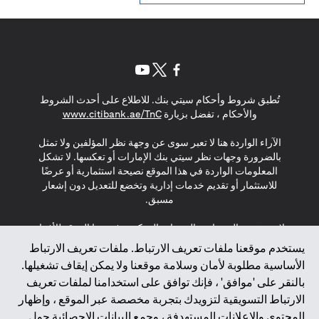
opens in a new tab
opens in a new tab
opens in a new tab
تُطبق شروط وأحكام سيتي بنك. للاطلاع على أحدث الشروط
s in a new tab
والأحكام ، تفضل بزيارة
www.citibank.ae/TnC
الآراء الواردة هنا لا تعبر سوى عن وجهة نظر المؤلفين ولا تمثل
بالضرورة وجهات نظر سيتي بنك الإمارات أو تعكسها. لا تشكل
المعلومات الواردة في هذا الموقع نصيحة استثمارية أو عرضًا
للاستثمار أو تقديم خدمات إدارية وتخضع للتعديل دون إشعار
مسبق.
لا يتم تقديم المنتجات والخدمات المذكورة في هذا الموقع للأفراد
المقيمين في الاتحاد الأوروبي أو المنطقة الاقتصادية الأوروبية أو
يستخدم موقعنا ملفات تعريف الارتباط. ملفات تعريف الارتباط
سويسرا أو غيرنسي أو جيرسي أو موناكو أو سان مارينو أو
الأساسية مطلوبة لأمان وسلامة موقعنا ولا يمكن إيقاف تشغيلها.
الفاتيكان أو جزيرة مان أو المملكة المتحدة أو خصوصية البيانات
بالنقر على 'موافق' ، فإنك توافق على استخدامنا لملفات تعريف
(لائحة حماية البيانات العامة \ قانون حماية البيانات الشخصية
الارتباط التسويقية لتزويدك بتجربة مخصصة عبر الموقع ، وإظهار
العامة \ قانون خصوصية نيوزيلندا). المحتوى الموجود في هذه
الصفحة ليس ولا ينبغي تفسيره على أنه عرض أو دعوة أو دعوة
المحتوى والإعلانات المستهدفة ، وجمع البيانات الإحصائية حول