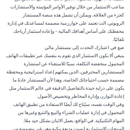
متاعب الاستثمار من خلال توفير الأوامر المؤتمتة والاستشارات
كجزء من العلاقة. ويمكن أن تشمل هذه منصة المستشار
الروبوتي، الت تعتمد على خوارزمية مصممة لمساعدتك في إدارة
محفظتك على أساس أهدافك المالية - وإعادة استثمار أرباحك
تلقائيًا.
ضع في اعتبارك التحدث إلى مستشار مالي
ينبغي ألا يكون الاستثمار الذي تقوم به بنفسك عبر تطبيقات الهاتف
المحمول منخفضة التكلفة، سببًا للاستغناء عن استشارة
المستشارين المحترفين، الذين يمكنهم إعداد استراتيجية ومحفظة
مصممة حسب احتياجاتك الخاصة، وهذا لأن المستشار عادةً ما
يكون على دراية جيدة بالتفاصيل الدقيقة في عالم الاستثمار مثل
إعادة التوازن وإدارة المخاطر وتخصيص الأصول.
وفي الوقت نفسه، سيُتاح لك أيضًا الاستفادة من تطبيق الهاتف
المحمول في إدارة عمليات الشراء والبيع والتتبع وغيرها من
المهام التكتيكية. في الواقع، يعمل الاثنان بشكل جيد معًا.
المنتجات الاستثمارية ليست وديعة بنكية وهي غير مضمونة من