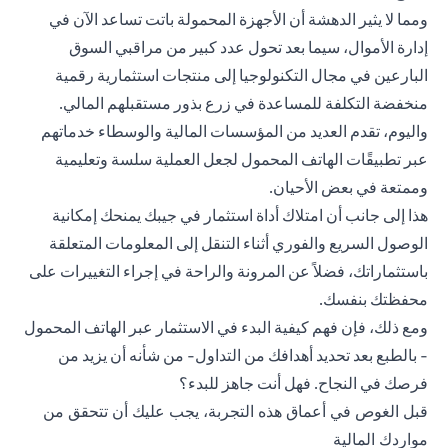
ومما لا يثير الدهشة أن الأجهزة المحمولة باتت تساعد الآن في
إدارة الأموال، سيما بعد تحول عدد كبير من مراقبي السوق
البارعين في مجال التكنولوجيا إلى منتجات استثمارية رقمية
منخفضة التكلفة للمساعدة في زرع بذور مستقبلهم المالي.
واليوم، تقدم العديد من المؤسسات المالية والوسطاء خدماتهم
عبر تطبيقًات الهاتف المحمول لجعل العملية سلسة وتعليمية
وممتعة في بعض الأحيان.
هذا إلى جانب أن امتلاك أداة استثمار في جيبك يمنحك إمكانية
الوصول السريع والفوري أثناء التنقل إلى المعلومات المتعلقة
باستثماراتك، فضلاً عن المرونة والراحة في إجراء التغييرات على
محفظتك بنفسك.
ومع ذلك، فإن فهم كيفية البدء في الاستثمار عبر الهاتف المحمول
- بالطبع بعد تحديد أهدافك من التداول- من شأنه أن يزيد من
فرصك في النجاح. فهل أنت جاهز للبدء؟
قبل الغوص في أعماق هذه التجربة، يجب عليك أن تتحقق من
مواردك المالية