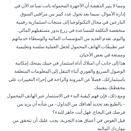
ومما لا يثير الدهشة أن الأجهزة المحمولة باتت تساعد الآن في
إدارة الأموال، سيما بعد تحول عدد كبير من مراقبي السوق
البارعين في مجال التكنولوجيا إلى منتجات استثمارية رقمية
منخفضة التكلفة للمساعدة في زرع بذور مستقبلهم المالي.
واليوم، تقدم العديد من المؤسسات المالية والوسطاء خدماتهم
عبر تطبيقًات الهاتف المحمول لجعل العملية سلسة وتعليمية
وممتعة في بعض الأحيان.
هذا إلى جانب أن امتلاك أداة استثمار في جيبك يمنحك إمكانية
الوصول السريع والفوري أثناء التنقل إلى المعلومات المتعلقة
باستثماراتك، فضلاً عن المرونة والراحة في إجراء التغييرات على
محفظتك بنفسك.
ومع ذلك، فإن فهم كيفية البدء في الاستثمار عبر الهاتف المحمول
- بالطبع بعد تحديد أهدافك من التداول- من شأنه أن يزيد من
فرصك في النجاح. فهل أنت جاهز للبدء؟
قبل الغوص في أعماق هذه التجربة، يجب عليك أن تتحقق من
مواردك المالية