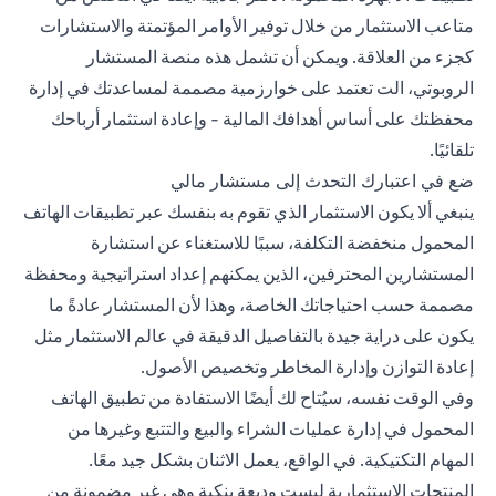
متاعب الاستثمار من خلال توفير الأوامر المؤتمتة والاستشارات
كجزء من العلاقة. ويمكن أن تشمل هذه منصة المستشار
الروبوتي، الت تعتمد على خوارزمية مصممة لمساعدتك في إدارة
محفظتك على أساس أهدافك المالية - وإعادة استثمار أرباحك
تلقائيًا.
ضع في اعتبارك التحدث إلى مستشار مالي
ينبغي ألا يكون الاستثمار الذي تقوم به بنفسك عبر تطبيقات الهاتف
المحمول منخفضة التكلفة، سببًا للاستغناء عن استشارة
المستشارين المحترفين، الذين يمكنهم إعداد استراتيجية ومحفظة
مصممة حسب احتياجاتك الخاصة، وهذا لأن المستشار عادةً ما
يكون على دراية جيدة بالتفاصيل الدقيقة في عالم الاستثمار مثل
إعادة التوازن وإدارة المخاطر وتخصيص الأصول.
وفي الوقت نفسه، سيُتاح لك أيضًا الاستفادة من تطبيق الهاتف
المحمول في إدارة عمليات الشراء والبيع والتتبع وغيرها من
المهام التكتيكية. في الواقع، يعمل الاثنان بشكل جيد معًا.
المنتجات الاستثمارية ليست وديعة بنكية وهي غير مضمونة من