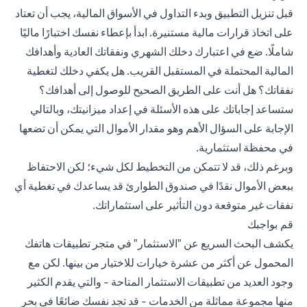
قبل تنزيل التطبيق وبدء التداول في الأسواق المالية، يجب أن تعتاد
على اتخاذ قرارات مالية مستنيرة. ابدأ بإعطاء نفسك اختبارًا ماليًا
شاملًا. ضع في اعتبارك دخلك الشهري ونفقاتك العادية وأهدافك
المالية المحتملة في المستقبل القريب. هل يكفي دخلك لتغطية
نفقاتك؟ هل أنت على الطريق الصحيح للوصول إلى أهدافك؟
ستساعد إجاباتك على هذه الأسئلة في إعداد ميزانيتك، وبالتالي
الإجابة على السؤال الأهم وهو مقدار الأموال التي يمكن أن تضعها
في محفظة استثمارية.
وبرغم ذلك، قد لا تتمكن من التخطيط لكل شيء؛ لكن الاحتفاظ
ببعض الأموال نقدًا في صندوق الطوارئ قد يساعدك في تغطية أي
نفقات غير متوقعة دون التأثير على استثماراتك.
قم بواجبك
يكشف البحث السريع عن "الاستثمار" في متجر تطبيقات هاتفك
المحمول عن أكثر من عشرة خيارات للاختيار من بينها. لكن مع
وجود العديد من تطبيقات الاستثمار المتاحة - والتي يقدم الكثير
منها مجموعة مماثلة من الخدمات - قد تجد نفسك ضائعًا في بحر