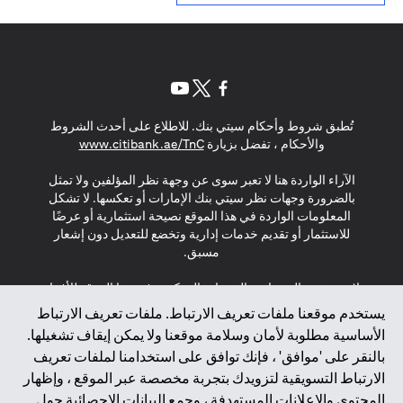
(opens in a new tab)
(opens in a new tab)
(opens in a new tab)
تُطبق شروط وأحكام سيتي بنك. للاطلاع على أحدث الشروط
(opens in a new tab)
والأحكام ، تفضل بزيارة
www.citibank.ae/TnC
الآراء الواردة هنا لا تعبر سوى عن وجهة نظر المؤلفين ولا تمثل
بالضرورة وجهات نظر سيتي بنك الإمارات أو تعكسها. لا تشكل
المعلومات الواردة في هذا الموقع نصيحة استثمارية أو عرضًا
للاستثمار أو تقديم خدمات إدارية وتخضع للتعديل دون إشعار
مسبق.
لا يتم تقديم المنتجات والخدمات المذكورة في هذا الموقع للأفراد
المقيمين في الاتحاد الأوروبي أو المنطقة الاقتصادية الأوروبية أو
يستخدم موقعنا ملفات تعريف الارتباط. ملفات تعريف الارتباط
سويسرا أو غيرنسي أو جيرسي أو موناكو أو سان مارينو أو
الأساسية مطلوبة لأمان وسلامة موقعنا ولا يمكن إيقاف تشغيلها.
الفاتيكان أو جزيرة مان أو المملكة المتحدة أو خصوصية البيانات
بالنقر على 'موافق' ، فإنك توافق على استخدامنا لملفات تعريف
(لائحة حماية البيانات العامة \ قانون حماية البيانات الشخصية
الارتباط التسويقية لتزويدك بتجربة مخصصة عبر الموقع ، وإظهار
العامة \ قانون خصوصية نيوزيلندا). المحتوى الموجود في هذه
الصفحة ليس ولا ينبغي تفسيره على أنه عرض أو دعوة أو دعوة
المحتوى والإعلانات المستهدفة ، وجمع البيانات الإحصائية حول