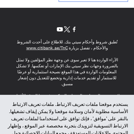
opens in a new tab
opens in a new tab
opens in a new tab
تُطبق شروط وأحكام سيتي بنك. للاطلاع على أحدث الشروط
s in a new tab
والأحكام ، تفضل بزيارة
www.citibank.ae/TnC
الآراء الواردة هنا لا تعبر سوى عن وجهة نظر المؤلفين ولا تمثل
بالضرورة وجهات نظر سيتي بنك الإمارات أو تعكسها. لا تشكل
المعلومات الواردة في هذا الموقع نصيحة استثمارية أو عرضًا
للاستثمار أو تقديم خدمات إدارية وتخضع للتعديل دون إشعار
مسبق.
لا يتم تقديم المنتجات والخدمات المذكورة في هذا الموقع للأفراد
المقيمين في الاتحاد الأوروبي أو المنطقة الاقتصادية الأوروبية أو
يستخدم موقعنا ملفات تعريف الارتباط. ملفات تعريف الارتباط
سويسرا أو غيرنسي أو جيرسي أو موناكو أو سان مارينو أو
الأساسية مطلوبة لأمان وسلامة موقعنا ولا يمكن إيقاف تشغيلها.
الفاتيكان أو جزيرة مان أو المملكة المتحدة أو خصوصية البيانات
بالنقر على 'موافق' ، فإنك توافق على استخدامنا لملفات تعريف
(لائحة حماية البيانات العامة \ قانون حماية البيانات الشخصية
الارتباط التسويقية لتزويدك بتجربة مخصصة عبر الموقع ، وإظهار
العامة \ قانون خصوصية نيوزيلندا). المحتوى الموجود في هذه
الصفحة ليس ولا ينبغي تفسيره على أنه عرض أو دعوة أو دعوة
المحتوى والإعلانات المستهدفة ، وجمع البيانات الإحصائية حول