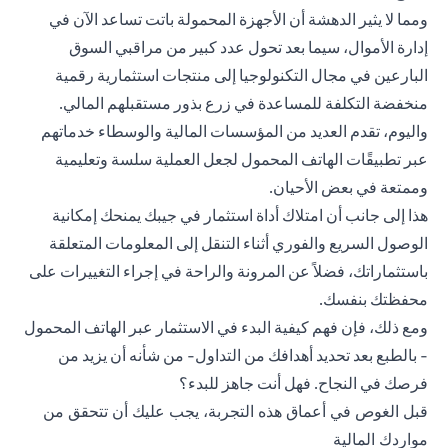
ومما لا يثير الدهشة أن الأجهزة المحمولة باتت تساعد الآن في
إدارة الأموال، سيما بعد تحول عدد كبير من مراقبي السوق
البارعين في مجال التكنولوجيا إلى منتجات استثمارية رقمية
منخفضة التكلفة للمساعدة في زرع بذور مستقبلهم المالي.
واليوم، تقدم العديد من المؤسسات المالية والوسطاء خدماتهم
عبر تطبيقًات الهاتف المحمول لجعل العملية سلسة وتعليمية
وممتعة في بعض الأحيان.
هذا إلى جانب أن امتلاك أداة استثمار في جيبك يمنحك إمكانية
الوصول السريع والفوري أثناء التنقل إلى المعلومات المتعلقة
باستثماراتك، فضلاً عن المرونة والراحة في إجراء التغييرات على
محفظتك بنفسك.
ومع ذلك، فإن فهم كيفية البدء في الاستثمار عبر الهاتف المحمول
- بالطبع بعد تحديد أهدافك من التداول- من شأنه أن يزيد من
فرصك في النجاح. فهل أنت جاهز للبدء؟
قبل الغوص في أعماق هذه التجربة، يجب عليك أن تتحقق من
مواردك المالية