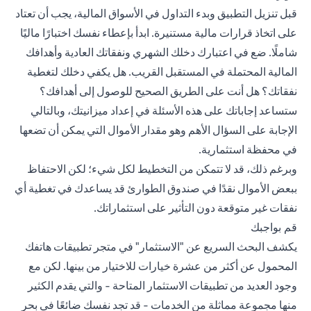
قبل تنزيل التطبيق وبدء التداول في الأسواق المالية، يجب أن تعتاد
على اتخاذ قرارات مالية مستنيرة. ابدأ بإعطاء نفسك اختبارًا ماليًا
شاملًا. ضع في اعتبارك دخلك الشهري ونفقاتك العادية وأهدافك
المالية المحتملة في المستقبل القريب. هل يكفي دخلك لتغطية
نفقاتك؟ هل أنت على الطريق الصحيح للوصول إلى أهدافك؟
ستساعد إجاباتك على هذه الأسئلة في إعداد ميزانيتك، وبالتالي
الإجابة على السؤال الأهم وهو مقدار الأموال التي يمكن أن تضعها
في محفظة استثمارية.
وبرغم ذلك، قد لا تتمكن من التخطيط لكل شيء؛ لكن الاحتفاظ
ببعض الأموال نقدًا في صندوق الطوارئ قد يساعدك في تغطية أي
نفقات غير متوقعة دون التأثير على استثماراتك.
قم بواجبك
يكشف البحث السريع عن "الاستثمار" في متجر تطبيقات هاتفك
المحمول عن أكثر من عشرة خيارات للاختيار من بينها. لكن مع
وجود العديد من تطبيقات الاستثمار المتاحة - والتي يقدم الكثير
منها مجموعة مماثلة من الخدمات - قد تجد نفسك ضائعًا في بحر