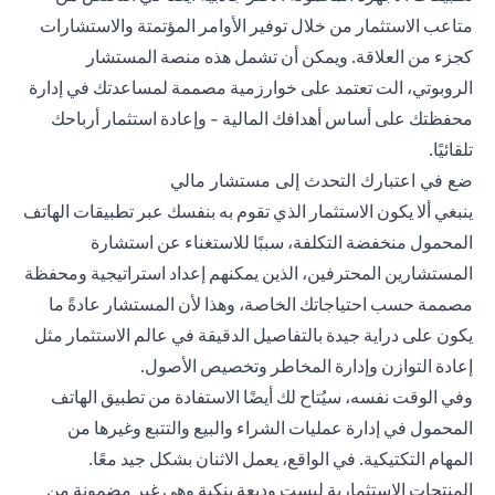
متاعب الاستثمار من خلال توفير الأوامر المؤتمتة والاستشارات
كجزء من العلاقة. ويمكن أن تشمل هذه منصة المستشار
الروبوتي، الت تعتمد على خوارزمية مصممة لمساعدتك في إدارة
محفظتك على أساس أهدافك المالية - وإعادة استثمار أرباحك
تلقائيًا.
ضع في اعتبارك التحدث إلى مستشار مالي
ينبغي ألا يكون الاستثمار الذي تقوم به بنفسك عبر تطبيقات الهاتف
المحمول منخفضة التكلفة، سببًا للاستغناء عن استشارة
المستشارين المحترفين، الذين يمكنهم إعداد استراتيجية ومحفظة
مصممة حسب احتياجاتك الخاصة، وهذا لأن المستشار عادةً ما
يكون على دراية جيدة بالتفاصيل الدقيقة في عالم الاستثمار مثل
إعادة التوازن وإدارة المخاطر وتخصيص الأصول.
وفي الوقت نفسه، سيُتاح لك أيضًا الاستفادة من تطبيق الهاتف
المحمول في إدارة عمليات الشراء والبيع والتتبع وغيرها من
المهام التكتيكية. في الواقع، يعمل الاثنان بشكل جيد معًا.
المنتجات الاستثمارية ليست وديعة بنكية وهي غير مضمونة من