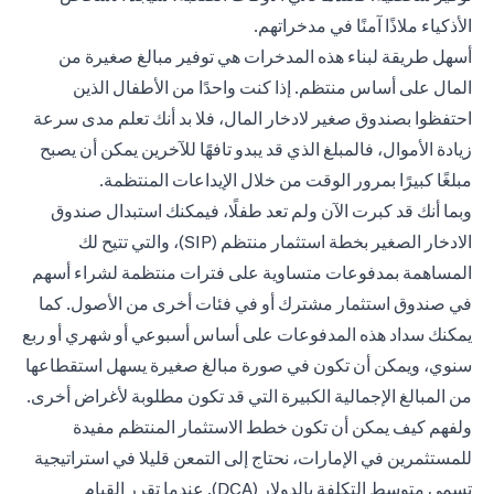
الأذكياء ملاذًا آمنًا في مدخراتهم.
أسهل طريقة لبناء هذه المدخرات هي توفير مبالغ صغيرة من
المال على أساس منتظم. إذا كنت واحدًا من الأطفال الذين
احتفظوا بصندوق صغير لادخار المال، فلا بد أنك تعلم مدى سرعة
زيادة الأموال، فالمبلغ الذي قد يبدو تافهًا للآخرين يمكن أن يصبح
مبلغًا كبيرًا بمرور الوقت من خلال الإيداعات المنتظمة.
وبما أنك قد كبرت الآن ولم تعد طفلًا، فيمكنك استبدال صندوق
الادخار الصغير بخطة استثمار منتظم (SIP)، والتي تتيح لك
المساهمة بمدفوعات متساوية على فترات منتظمة لشراء أسهم
في صندوق استثمار مشترك أو في فئات أخرى من الأصول. كما
يمكنك سداد هذه المدفوعات على أساس أسبوعي أو شهري أو ربع
سنوي، ويمكن أن تكون في صورة مبالغ صغيرة يسهل استقطاعها
من المبالغ الإجمالية الكبيرة التي قد تكون مطلوبة لأغراض أخرى.
ولفهم كيف يمكن أن تكون خطط الاستثمار المنتظم مفيدة
للمستثمرين في الإمارات، نحتاج إلى التمعن قليلا في استراتيجية
تسمى متوسط ​​التكلفة بالدولار (DCA). عندما تقرر القيام