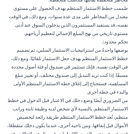
صُممت خطط الاستثمار المنتظم بهدف الحصول على مستوى
معتدل من المخاطر على مدى عدة سنوات. ومع ذلك، في الوقت
نفسه، قد يستفيد المستثمرون الذين يدخلون السوق عند أدنى
مستوى تاريخي من نهج المبلغ الإجمالي لتعظيم أرباحهم.
تحكم محدود:.
بوصفها واحدةً من استراتيجيات الاستثمار السلبي، تم تصميم
خطط الاستثمار المنتظم بهدف جعل الاستثمار تلقائيًا. ومع ذلك،
في الوقت نفسه، فإنك تستثمر في صندوق أو فئة أصول محددة
مسبقًا. إذا كنت تريد التبديل إلى صندوق مختلف، أو تغيير مبلغ
المساهمة، فستحتاج إلى إغلاق خطة الاستثمار المنتظم الأولى
والبدء في خطة أخرى
من الضروري أيضًا وضع دخلك في الاعتبار قبل الدخول في خطط
الاستثمار المنتظم. بالنسبة لأي شخص لديه وظيفة ثابتة وراتب
منتظم، تُعد خطط الاستثمار المنتظم طريقة رائعة لتخصيص
الأموال قبل إنفاقها. ومن ناحية أخرى، عندما يكون دخلك متقطعًا،
قد ترغب في تجنب القيود والالتزامات. في مثل هذه الحالات، قد