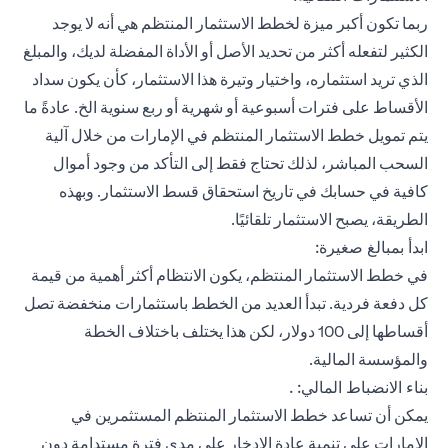
ربما تكون أكبر ميزة لخطط الاستثمار المنتظم هي أنه لا يوجد
الكثير لتفعله أكثر من تحديد الأصل أو الأداة المفضلة لديك، والمبلغ
الذي تريد استثماره، واختيار وتيرة هذا الاستثمار، كأن يكون سداد
الأقساط على فترات أسبوعية أو شهرية أو ربع سنوية الخ. عادةً ما
يتم تمويل خطط الاستثمار المنتظم في الإمارات من خلال آلية
السحب المباشر، لذلك تحتاج فقط إلى التأكد من وجود أموال
كافية في حسابك في تاريخ استحقاق قسط الاستثمار. وبهذه
الطريقة، يصبح الاستثمار تلقائيًا.
ابدأ بمبالغ صغيرة:
في خطط الاستثمار المنتظم، يكون الانتظام أكثر أهمية من قيمة
كل دفعة فردية. تبدأ العديد من الخطط باستثمارات منخفضة تصل
أقساطها إلى 100 دولار، لكن هذا يختلف باختلاف الخطة
والمؤسسة المالية.
بناء الانضباط المالي: .
يمكن أن تساعد خطط الاستثمار المنتظم المستثمرين في
الإمارات على تنمية عادة الادخار على مدى فترة مستدامة دون