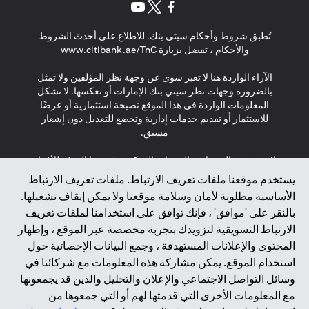
(opens in a new tab)
(opens in a new tab)
(opens in a new tab)
تُطبق شروط وأحكام سيتي بنك. للاطلاع على أحدث الشروط
(opens in a new tab)
والأحكام ، تفضل بزيارة
www.citibank.ae/TnC
الآراء الواردة هنا لا تعبر سوى عن وجهة نظر المؤلفين ولا تمثل
بالضرورة وجهات نظر سيتي بنك الإمارات أو تعكسها. لا تشكل
المعلومات الواردة في هذا الموقع نصيحة استثمارية أو عرضًا
للاستثمار أو تقديم خدمات إدارية وتخضع للتعديل دون إشعار
مسبق.
لا يتم تقديم المنتجات والخدمات المذكورة في هذا الموقع للأفراد
المقيمين في الاتحاد الأوروبي أو المنطقة الاقتصادية الأوروبية أو
يستخدم موقعنا ملفات تعريف الارتباط. ملفات تعريف الارتباط
سويسرا أو غيرنسي أو جيرسي أو موناكو أو سان مارينو أو
الأساسية مطلوبة لأمان وسلامة موقعنا ولا يمكن إيقاف تشغيلها.
الفاتيكان أو جزيرة مان أو المملكة المتحدة أو خصوصية البيانات
بالنقر على 'موافق' ، فإنك توافق على استخدامنا لملفات تعريف
(لائحة حماية البيانات العامة \ قانون حماية البيانات الشخصية
الارتباط التسويقية لتزويدك بتجربة مخصصة عبر الموقع ، وإظهار
العامة \ قانون خصوصية نيوزيلندا). المحتوى الموجود في هذه
الصفحة ليس ولا ينبغي تفسيره على أنه عرض أو دعوة أو دعوة
المحتوى والإعلانات المستهدفة ، وجمع البيانات الإحصائية حول
لشراء أو بيع أي من المنتجات والخدمات المذكورة هنا لمثل هؤلاء
استخدام الموقع. يمكن مشاركة هذه المعلومات مع شركائنا في
الأفراد.
وسائل التواصل الاجتماعي والإعلان والتحليل والذين قد يجمعونها
مع المعلومات الأخرى التي قدمتها لهم أو التي جمعوها من
*GDPR – اللائحة العامة لحماية البيانات؛ * LGPD – Lei Geral de