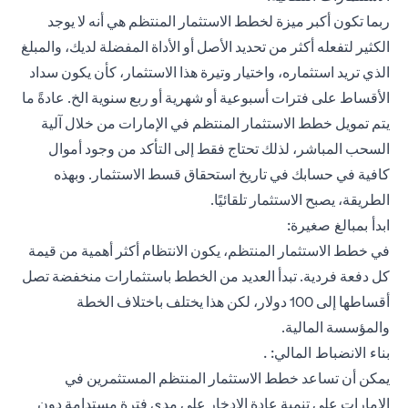
ربما تكون أكبر ميزة لخطط الاستثمار المنتظم هي أنه لا يوجد
الكثير لتفعله أكثر من تحديد الأصل أو الأداة المفضلة لديك، والمبلغ
الذي تريد استثماره، واختيار وتيرة هذا الاستثمار، كأن يكون سداد
الأقساط على فترات أسبوعية أو شهرية أو ربع سنوية الخ. عادةً ما
يتم تمويل خطط الاستثمار المنتظم في الإمارات من خلال آلية
السحب المباشر، لذلك تحتاج فقط إلى التأكد من وجود أموال
كافية في حسابك في تاريخ استحقاق قسط الاستثمار. وبهذه
الطريقة، يصبح الاستثمار تلقائيًا.
ابدأ بمبالغ صغيرة:
في خطط الاستثمار المنتظم، يكون الانتظام أكثر أهمية من قيمة
كل دفعة فردية. تبدأ العديد من الخطط باستثمارات منخفضة تصل
أقساطها إلى 100 دولار، لكن هذا يختلف باختلاف الخطة
والمؤسسة المالية.
بناء الانضباط المالي: .
يمكن أن تساعد خطط الاستثمار المنتظم المستثمرين في
الإمارات على تنمية عادة الادخار على مدى فترة مستدامة دون