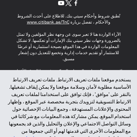
(opens in a new tab)
(opens in a new tab)
(opens in a new tab)
تُطبق شروط وأحكام سيتي بنك. للاطلاع على أحدث الشروط
(opens in a new tab)
والأحكام ، تفضل بزيارة
www.citibank.ae/TnC
الآراء الواردة هنا لا تعبر سوى عن وجهة نظر المؤلفين ولا تمثل
بالضرورة وجهات نظر سيتي بنك الإمارات أو تعكسها. لا تشكل
المعلومات الواردة في هذا الموقع نصيحة استثمارية أو عرضًا
للاستثمار أو تقديم خدمات إدارية وتخضع للتعديل دون إشعار
مسبق.
لا يتم تقديم المنتجات والخدمات المذكورة في هذا الموقع للأفراد
المقيمين في الاتحاد الأوروبي أو المنطقة الاقتصادية الأوروبية أو
يستخدم موقعنا ملفات تعريف الارتباط. ملفات تعريف الارتباط
سويسرا أو غيرنسي أو جيرسي أو موناكو أو سان مارينو أو
الأساسية مطلوبة لأمان وسلامة موقعنا ولا يمكن إيقاف تشغيلها.
الفاتيكان أو جزيرة مان أو المملكة المتحدة أو خصوصية البيانات
بالنقر على 'موافق' ، فإنك توافق على استخدامنا لملفات تعريف
(لائحة حماية البيانات العامة \ قانون حماية البيانات الشخصية
الارتباط التسويقية لتزويدك بتجربة مخصصة عبر الموقع ، وإظهار
العامة \ قانون خصوصية نيوزيلندا). المحتوى الموجود في هذه
الصفحة ليس ولا ينبغي تفسيره على أنه عرض أو دعوة أو دعوة
المحتوى والإعلانات المستهدفة ، وجمع البيانات الإحصائية حول
لشراء أو بيع أي من المنتجات والخدمات المذكورة هنا لمثل هؤلاء
استخدام الموقع. يمكن مشاركة هذه المعلومات مع شركائنا في
الأفراد.
وسائل التواصل الاجتماعي والإعلان والتحليل والذين قد يجمعونها
مع المعلومات الأخرى التي قدمتها لهم أو التي جمعوها من
*GDPR – اللائحة العامة لحماية البيانات؛ * LGPD – Lei Geral de