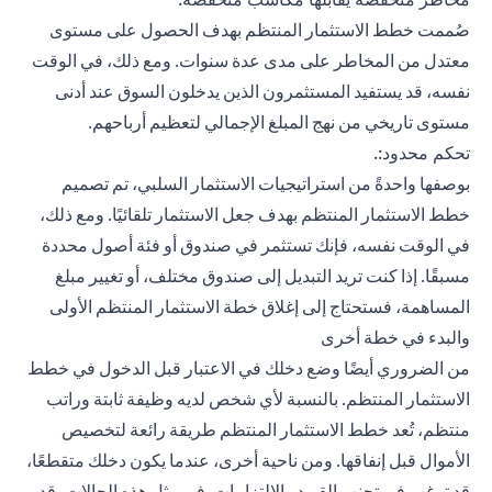
صُممت خطط الاستثمار المنتظم بهدف الحصول على مستوى
معتدل من المخاطر على مدى عدة سنوات. ومع ذلك، في الوقت
نفسه، قد يستفيد المستثمرون الذين يدخلون السوق عند أدنى
مستوى تاريخي من نهج المبلغ الإجمالي لتعظيم أرباحهم.
تحكم محدود:.
بوصفها واحدةً من استراتيجيات الاستثمار السلبي، تم تصميم
خطط الاستثمار المنتظم بهدف جعل الاستثمار تلقائيًا. ومع ذلك،
في الوقت نفسه، فإنك تستثمر في صندوق أو فئة أصول محددة
مسبقًا. إذا كنت تريد التبديل إلى صندوق مختلف، أو تغيير مبلغ
المساهمة، فستحتاج إلى إغلاق خطة الاستثمار المنتظم الأولى
والبدء في خطة أخرى
من الضروري أيضًا وضع دخلك في الاعتبار قبل الدخول في خطط
الاستثمار المنتظم. بالنسبة لأي شخص لديه وظيفة ثابتة وراتب
منتظم، تُعد خطط الاستثمار المنتظم طريقة رائعة لتخصيص
الأموال قبل إنفاقها. ومن ناحية أخرى، عندما يكون دخلك متقطعًا،
قد ترغب في تجنب القيود والالتزامات. في مثل هذه الحالات، قد