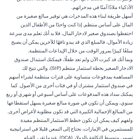
الأذكياء ملاذًا آمنًا في مدخراتهم.
أسهل طريقة لبناء هذه المدخرات هي توفير مبالغ صغيرة من
المال على أساس منتظم. إذا كنت واحدًا من الأطفال الذين
احتفظوا بصندوق صغير لادخار المال، فلا بد أنك تعلم مدى سرعة
زيادة الأموال، فالمبلغ الذي قد يبدو تافهًا للآخرين يمكن أن يصبح
مبلغًا كبيرًا بمرور الوقت من خلال الإيداعات المنتظمة.
وبما أنك قد كبرت الآن ولم تعد طفلًا، فيمكنك استبدال صندوق
الادخار الصغير بخطة استثمار منتظم (SIP)، والتي تتيح لك
المساهمة بمدفوعات متساوية على فترات منتظمة لشراء أسهم
في صندوق استثمار مشترك أو في فئات أخرى من الأصول. كما
يمكنك سداد هذه المدفوعات على أساس أسبوعي أو شهري أو ربع
سنوي، ويمكن أن تكون في صورة مبالغ صغيرة يسهل استقطاعها
من المبالغ الإجمالية الكبيرة التي قد تكون مطلوبة لأغراض أخرى.
ولفهم كيف يمكن أن تكون خطط الاستثمار المنتظم مفيدة
للمستثمرين في الإمارات، نحتاج إلى التمعن قليلا في استراتيجية
تسمى متوسط ​​التكلفة بالدولار (DCA). عندما تقرر القيام