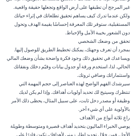
غير المرجح أن تطبقها على أرض الواقع وتجعلها حقيقة واقعية.
ولكن عندما تدرك كيف يساهم تحقيق تطلعاتك في إثراء حياتك
المستقبلية، ستوفر تلك المعرفة إحساسًا بقيمة الهدف وتحول
دون الشعور بخيبة الأمل والإحباط.
تحقق من وضعك الشخصي
بمجرد أن تعرف وجهتك، يمكنك تخطيط الطريق للوصول إليها.
ويساعدك في تحقيق ذلك وجود فكرة واضحة بشأن وضعك المالي
الحالي. لذا، استخدم ورقة أو جدول بيانات وقيّم دخلك ونفقاتك
واستثماراتك وصافي ثروتك.
سيرشدك الفهم الواضح لهذه العناصر إلى حجم المهمة التي
تنتظرك وسيتيح لك تحديد أولويات أهدافك. وإذا لم يكن لديك
وظيفة أو مصدر دخل ثابت، على سبيل المثال، يحظى ذلك الأمر
بالأولوية على أي شيء آخر.
راعِ ثلاثة أنواع من الأهداف
يوصي الخبراء الماليون بتحديد أهداف قصيرة ومتوسطة وطويلة
الأجل. فمن خلال تحديد إطار زمني لأهدافك، تكون قادرًا على