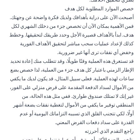
خصص الموارد المطلوبة لكل هدف
أصبحت الآن على دراية بأهدافك ولديك فكرة واضحة عن وجهتك.
فمن الأهمية بمكان الآن أن تخصص جزء من دخلك الشهري لكل
هدف. ابدأ بالأهداف قصيرة الأجل وحدد طريقك لتحقيقها. وخطط
كذلك لإعداد عمليات سحب مباشر لتحقيق الأهداف الفورية
وخفض أي نفقات ترى أنها غير ضرورية.
قد تستغرق هذه العملية وقتًا طويلًا، وقد تتطلب منك إعادة تحديد
الإطار الزمني باعتبار كل هدف جزء من العملية، لذا خصص بضع
ساعات لهذه العملية. فعلى سبيل المثال، قد يكون لديك ما يكفي
من الأموال لسداد الدفعة المقدمة على قرض منزلي على الفور،
غير إنك لا تمتلك صندوق طوارئ. ففي مثل هذه الحالة، من
المنطقي توفير ما يكفي من الأموال لتغطية نفقات بضعة أشهر
أولًا، لكي تتجنب القلق الذي تسببه التزاماتك اليومية أو عدم
القدرة على سداد دفعات القرض المعني.
راجع التقدم الذي أحرزته
يتلخص الجزء الأكثر أهمية في أي عملية تنطوي على تحديد