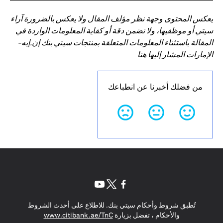
يعكس المحتوى وجهة نظر مؤلف المقال ولا يعكس بالضرورة آراء
سيتي أو موظفيها، ولا نضمن دقة أو كفاية المعلومات الواردة في
المقالة باستثناء المعلومات المتعلقة بمنتجات سيتي بنك إن.إيه-
الإمارات المشار إليها هنا
من فضلك أخبرنا عن انطباعك
opens in a new tab
opens in a new tab
opens in a new tab
تُطبق شروط وأحكام سيتي بنك. للاطلاع على أحدث الشروط
s in a new tab
والأحكام ، تفضل بزيارة
www.citibank.ae/TnC