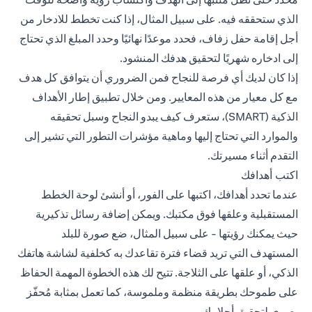
الذي ستحققه فيه. على سبيل المثال، إذا كنت تخطط للادخار من
أجل إقامة حفل زفاف، فحدد موعدًا نهائيًا وحدد المبلغ الذي تحتاج
إلى ادخاره شهريًا لتحقيق هدفك المنشود.
إذا كان لديك أي فرصة للنجاح فمن الضروري أن يتوافق كل هدف
مع كل معيار من هذه المعايير. ومن خلال تطبيق إطار الأهداف
الذكية (SMART)، ستعرف كيف يبدو النجاح وسبل تحقيقه
والموارد التي تحتاج إليها وماهية مؤشرات التطور التي تشير إلى
التقدم أثناء مسيرتك.
اكتب أهدافك
عندما تحدد أهدافك، اكتبها على الفور، أو أنشئ لوحة الخطط
المستقبلية وعلقها فوق مكتبك. ويمكن إضافة رسائل تذكيرية
حيث يمكنك رؤيتها - على سبيل المثال، ضع صورة للبلد
المستهدف التي تريد قضاء فترة تقاعدك به كخلفية لشاشة هاتفك
الذكي، أو علقها على الثلاجة. تتيح لك هذه الخطوة المهمة الحفاظ
على طموحك بطريقة منظمة وملموسة، كما تعمل بمثابة مُحفّز
بصري لتحقيق أحلامك.