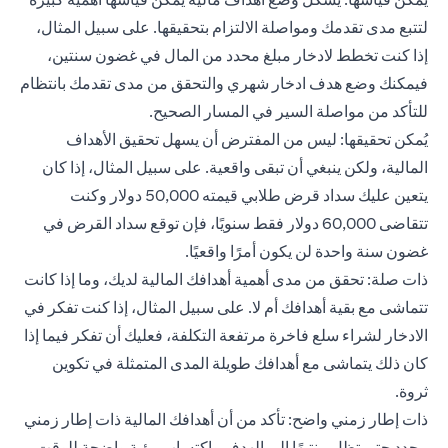
لتتبع مدى تقدمك ومواصلة الالتزام بتحقيقها. على سبيل المثال،
إذا كنت تخطط لادخار مبلغ محدد من المال في غضون سنتين،
فيمكنك وضع هدف ادخار شهري والتحقق من مدى تقدمك بانتظام
للتأكد من مواصلة السير في المسار الصحيح.
يُمكن تحقيقها: ليس من المفترض أن يسهل تحقيق الأهداف
المالية، ولكن ينبغي أن تبقى واقعية. على سبيل المثال، إذا كان
يتعين عليك سداد قرض طلابي قيمته 50,000 دولار وكنت
تتقاضى 60,000 دولار فقط سنويًا، فإن توقع سداد القرض في
غضون سنة واحدة لن يكون أمرًا واقعيًا.
ذات صلة: تحقق من مدى أهمية أهدافك المالية لديك، وما إذا كانت
تتماشى مع بقية أهدافك أم لا. على سبيل المثال، إذا كنت تفكر في
الادخار لشراء سلع فاخرة مرتفعة التكلفة، فعليك أن تفكر فيما إذا
كان ذلك يتماشى مع أهدافك طويلة المدى المتمثلة في تكوين
ثروة.
ذات إطار زمني واضح: تأكد من أن أهدافك المالية ذات إطار زمني
محدد حتى تظل منتبهًا إلى الهدف واكتساب رؤية واضحة للوقت