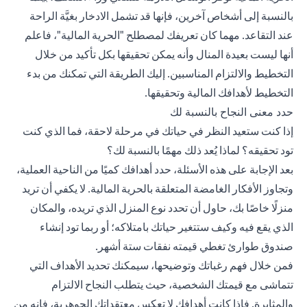
بالنسبة إلى أشخاص آخرين، فإنها قد تشمل الادخار بغيَّة الراحة
عند التقاعد. مهما كان تعريفك لمصطلح "الحرية المالية"، فاعلم
أنها ليست بعيدة المنال وأنه يمكن تحقيقها بكل تأكيد من خلال
التخطيط والالتزام المناسبين. إليك الطريقة التي تمكنك من بدء
التخطيط لأهدافك المالية وتحقيقها.
حدد معنى النجاح بالنسبة لك
إذا كنت ستعيد النظر في حياتك في مرحلة لاحقة، فما الذي كنت
تود تحقيقه؟ لماذا يُعد ذلك مهمًا بالنسبة لك؟
بعد الإجابة على هذه الأسئلة، حدد أهدافك كميًا من الناحية العملية،
وتجاوز الأفكار الغامضة المتعلقة بالحرية المالية. لا يكفي أن تريد
منزلًا خاصًا بك، حاول أن تحدد نوع المنزل الذي تريده، والمكان
الذي يقع فيه وكيف ستتغير حياتك بامتلاكه؛ أو ربما تود إنشاء
صندوق طوارئ تغطي قيمته نفقات ستة أشهر.
فمن خلال فهم رغباتك وتوضيحها، سيمكنك تحديد الأهداف التي
تتماشى مع قيمتك الشخصية، حيث يتطلب النجاح الالتزام
والمثابرة. فإذا كانت أهدافك لا تعكس معتقداتك الجوهرية، فإنه من