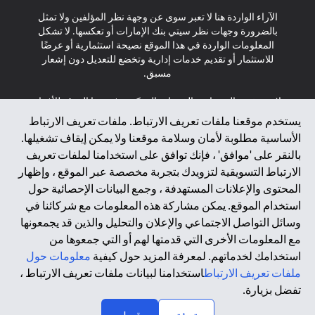
الآراء الواردة هنا لا تعبر سوى عن وجهة نظر المؤلفين ولا تمثل
بالضرورة وجهات نظر سيتي بنك الإمارات أو تعكسها. لا تشكل
المعلومات الواردة في هذا الموقع نصيحة استثمارية أو عرضًا
للاستثمار أو تقديم خدمات إدارية وتخضع للتعديل دون إشعار
مسبق.
لا يتم تقديم المنتجات والخدمات المذكورة في هذا الموقع للأفراد
المقيمين في الاتحاد الأوروبي أو المنطقة الاقتصادية الأوروبية أو
يستخدم موقعنا ملفات تعريف الارتباط. ملفات تعريف الارتباط
سويسرا أو غيرنسي أو جيرسي أو موناكو أو سان مارينو أو
الأساسية مطلوبة لأمان وسلامة موقعنا ولا يمكن إيقاف تشغيلها.
الفاتيكان أو جزيرة مان أو المملكة المتحدة أو خصوصية البيانات
بالنقر على 'موافق' ، فإنك توافق على استخدامنا لملفات تعريف
(لائحة حماية البيانات العامة \ قانون حماية البيانات الشخصية
الارتباط التسويقية لتزويدك بتجربة مخصصة عبر الموقع ، وإظهار
العامة \ قانون خصوصية نيوزيلندا). المحتوى الموجود في هذه
الصفحة ليس ولا ينبغي تفسيره على أنه عرض أو دعوة أو دعوة
المحتوى والإعلانات المستهدفة ، وجمع البيانات الإحصائية حول
لشراء أو بيع أي من المنتجات والخدمات المذكورة هنا لمثل هؤلاء
استخدام الموقع. يمكن مشاركة هذه المعلومات مع شركائنا في
الأفراد.
وسائل التواصل الاجتماعي والإعلان والتحليل والذين قد يجمعونها
مع المعلومات الأخرى التي قدمتها لهم أو التي جمعوها من
*GDPR – اللائحة العامة لحماية البيانات؛ * LGPD – Lei Geral de
استخدامك لخدماتهم. لمعرفة المزيد حول كيفية
معلومات حول
Proteção de Dados Pessoais ; *NZPA – قانون الخصوصية
النيوزيلندي
ملفات تعريف الارتباط
استخدامنا لبيانات ملفات تعريف الارتباط ،
تفضل بزيارة.
↑
2025 citibank.ae