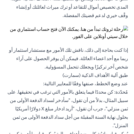
المدى تخصيص أموال للتقاعد أو ترك ميراث لعائلتك أو إنشاء
وقْف خيري لدعم قضيتك المفضلة.
إذا كنت بحاجة إلى ذلك، ناقش تلك الأمور مع مستشار استثمار أو
ربما مع أحد اعضاء العائلة. فيمكن أن يوفر الحصول على آراء
شخص آخر تركيزًا ويجعلك تتحمل المسؤولية.
طبق آلية الأهداف الذكية (سمارت)
عند وضع الخطط، صنفها وفقًا للمعايير التالية:
مُحدّدة: كن محددًا فيما يتعلق بالأمور التي ترغب في تحقيقها. على
سبيل المثال، بدلاً من أن تقول، "سأدخر لسداد الدفعة الأولى من
ثمن منزلي"، جرب أن تقول، "أريد ادخار مبلغ X دولارًا أمريكيًا
بحلول نهاية السنة المقبلة من أجل سداد الدفعة الأولى من ثمن
المنزل".
يُمكن قياسها: يُشكل وضع أهداف مالية يُمكن قياسها أهمية كبيرة