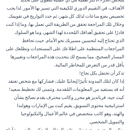
الأهداف، في التقييم الدوري للكيفية التي تسير بها الأمور. لذا يجب
تخصيص بضع ساعات لذلك كل شهر، ثم حدد التواريخ في تقويمك.
وخلال تلك المراجعة تحقق من الطريقة التي تعمل بها، وما إذا كنت
قادرًا على تحقيق أهدافك المُحددة لهذا الشهر، وما هو السلوك
الذي تحتاج إليه لتحسين مسيرتك نحو الأمام. حيث تحافظ
المراجعات المنتظمة على اطلاعك على المستجدات وتطلعك على
المسار الصحيح، مما يسمح لك بتحديث هذه المراجعات وتغييرها
بأقل قدر من التعرض للمخاطر المالية.
تذكر أن تحتفل بكل نجاح!
إذا كان لتلك المدونة تأثيرًا إيجابيًا عليك، فشاركها مع شخص تعتقد
أنه قد يستفيد من المعلومات المُقدمة. ونتمنى لك تخطيط سعيد!
كيث جيه. فرنانديز هو محرر وكاتب محترف يقدم نصائح بشأن
استراتيجية محتوى التسويق. يقيم كيث بين الإمارات وهولندا
والهند، وهو كاتب متخصص في عالم الأعمال والتكنولوجيا
والتمويل الشخصي.
يعكس المحتوى وجهة نظر مؤلف المقال ولا يعكس بالضرورة آراء